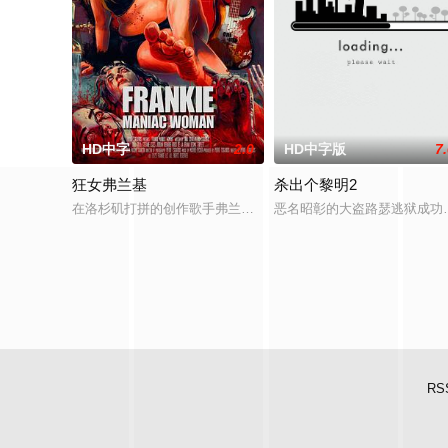
HD中字
2.0
HD中字版
7
狂女弗兰基
杀出个黎明2
在洛杉矶打拼的创作歌手弗兰基，常年被童年创伤纠缠，还要忍
恶名昭彰的大盗路瑟逃狱成功
RS