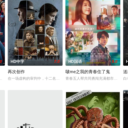
.0
HD中字
7.0
HD国语
9.0
再次创作
啵me之我的青春住了鬼
送
手、怪物和超自然生物的混乱事件。
在一场虚构的审判中，十二名陪审员必须决定英国记者伊恩·贝利是否应为1
青春五人帮共同勇闯充满都市传说的
白