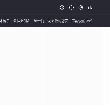




才枪手
最佳女朋友
绅士们
花束般的恋爱
不能说的游戏