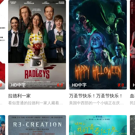
.0
HD中字
6.0
HD中字
8.0
拉德利一家
万圣节快乐！万圣节快乐！
血
查神器失踪之谜，却发觉除却嗜血恶灵，更需直面操控全局的恶魔领主
孩佐伯美铃（多田爱佳 饰）遭到袭击。当她再次醒来时，发现自己置身在如同
看似普通的拉德利一家人藏着一个秘密：他们都是吸血鬼。但由于父亲彼
美国中西部的一个小镇正在庆祝建镇3
民