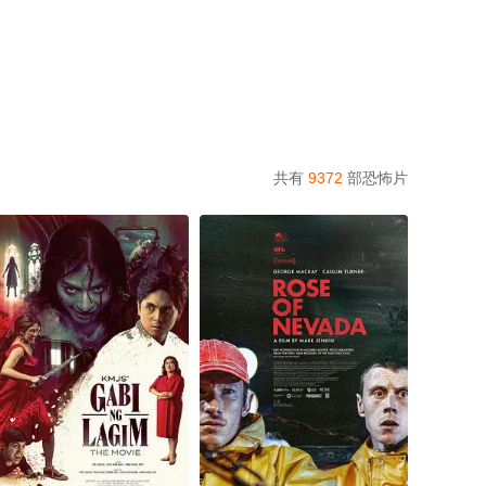
共有
9372
部恐怖片