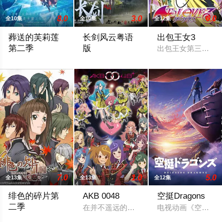
8.0
3.0
6.0
全10集
全10集
全12集
葬送的芙莉莲
长剑风云粤语
出包王女3
第二季
版
出包王女第三季结
Frieren: Beyond Journey's End Season 2
环境恶化导致了自然灾变，原有的世界秩
7.0
1.0
5.0
全13集
全13集
全12集
绯色的碎片第
AKB 0048
空挺Dragons
二季
在并不遥远的未来，人类文明高度发达，
电视动画《空挺Dra
今年4月播出的TV动画「绯色的欠片」，改编自IDEA FACTOR