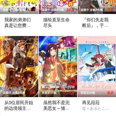
1.0
10.0
7.0
连载中 连载到5集
连载中 连载到5集
连载中 连载到5集
我家的弟弟们
描绘直至生命
『你们先走我
真是让您费心
尽头
断后』，于是
了
10年后我成为
高一结束的春假，糸因为母亲再婚而搬家。但让她没想到的是，竟
女高中生安海相非常喜欢看漫画，尤其是 
面对庞大的魔神大
了传说
5.0
3.0
6.0
连载中 连载到5集
更新至05集
更新至06集
从0位居民开始
虽然我不是完
再见菈菈
的边境领主大
美恶女～雏宫
昔々あるところに
人
蝶鼠替换传～
因长期在战争中活跃，而被称为〝救国英雄〞的男人——迪亚斯。
为了培养下一任皇妃，从五大名门中召集了