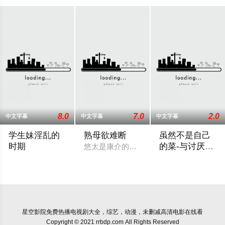
8.0
7.0
2.0
中文字幕
中文字幕
中文字幕
学生妹淫乱的
熟母欲难断
虽然不是自己
时期
的菜-与讨厌姐
悠太是康介的好友，有一天他去康介家做
姐的超契合H
故事的主角是网球部的王牌香织，她去探望最近没有出现在网球
这个故事描述了真
星空影院
免费热播电视剧大全，综艺，动漫，未删减高清电影在线看
Copyright © 2021 rrbdp.com All Rights Reserved