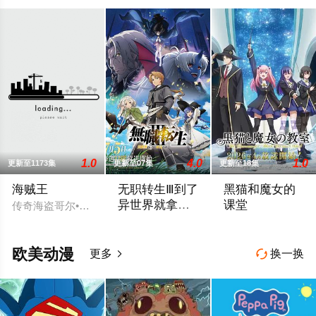
1.0
4.0
1.0
更新至1173集
更新至07集
更新至18集
海贼王
无职转生Ⅲ到了
黑猫和魔女的
异世界就拿出
课堂
传奇海盗哥尔•D•罗杰在临死前曾留下关于其毕生的财富“One 
真本事
据情报师消息：《#无职转生～到了异世界
丝碧卡・瓦戈的目
欧美动漫
更多
换一换

