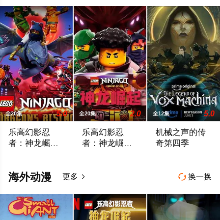
5.0
2.0
5.0
全20集
全20集
全12集
乐高幻影忍
乐高幻影忍
机械之声的传
者：神龙崛起
者：神龙崛起
奇第四季
第二季
第三季
乐高幻影忍者：神龙崛起 第二季
禁忌五人组强势回归，在全新乐高®幻影
Prime Video续订
海外动漫
更多
换一换

