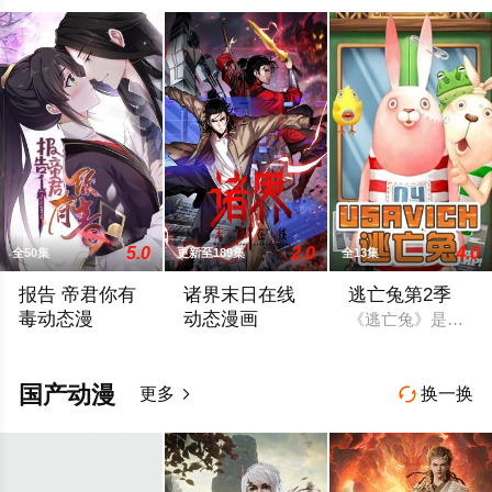
5.0
2.0
4.0
全50集
更新至189集
全13集
报告 帝君你有
诸界末日在线
逃亡兔第2季
毒动态漫
动态漫画
《逃亡兔》是风靡网
有一天，黄金单身女遇上了骨灰级单身汉。活了几十万年还单身
本来只存于游戏世界的妖魔突然在现实世界
国产动漫
更多
换一换

