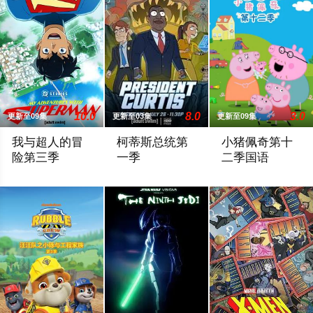
10.0
8.0
3.0
更新至09集
更新至03集
更新至09集
我与超人的冒
柯蒂斯总统第
小猪佩奇第十
险第三季
一季
二季国语
During Friday’s panel, Ouweleen also revealed that “My Adventur
柯蒂斯总统（凯斯·大卫 Keith Dav
为了迎接新的家庭