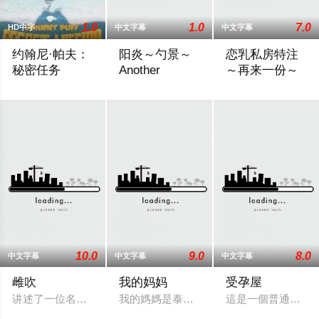
1.0
1.0
7.0
HD中字
中文字幕
中文字幕
约翰尼·帕夫：
阳炎～勺景～
恋乳私房特注
秘密任务
Another
～再来一份～
Follows Johnny Puff and his friends as they embark on a secret mi
在乡村的一所古老学校建筑中，雾岛枫被发
讲述了一个名叫高雪
10.0
9.0
8.0
中文字幕
中文字幕
中文字幕
雌吹
我的妈妈
受孕屋
讲述了一位名叫爱（Ai）的角色面临的困境。她的游戏实况视频
我的媽媽是泰國藝術家 XTER 創作的
這是一個普通的上