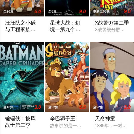
6.0
9.0
9.0
全26集
全8集
更新至08集
汪汪队之小砾
星球大战：幻
X战警97第二季
与工程家族第
境—第九个绝
X战警被分散到了各
三季国语
地武士
《汪汪队之小砾与工程家族第2季》是著名儿童动画系列《汪汪
该剧延续《星球大战：幻境》的世界观，
3.0
6.0
3.0
全10集
全52集
全52集
蝙蝠侠：披风
辛巴狮子王
天命神童
战士第二季
故事讲的是一个叫辛巴的小狮子在困难中
1895年，一对
2026 / 美国 / 哈米什·林克莱特,米歇尔·C·博尼拉,克里斯托·乔