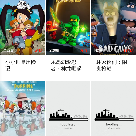
3.0
9.0
10.0
全52集
全20集
HD中字
小小世界历险
乐高幻影忍
坏家伙们：闹
记
者：神龙崛起
鬼抢劫
小艾是一个思想顽固、直言不讳的女孩。 就像同龄人一样，她着
恶棍们想利用龙的生命力为非作歹，两个
当坏家伙们遇到一