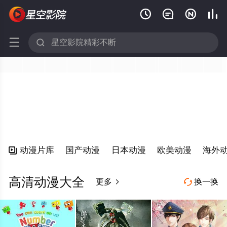






动漫片库
国产动漫
日本动漫
欧美动漫
海外

高清动漫大全
更多
换一换

