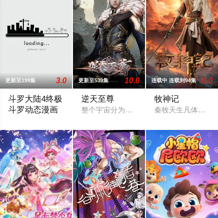
3.0
10.0
6.0
更新至199集
更新至539集
连载中 连载到94集
斗罗大陆4终极
逆天至尊
牧神记
斗罗动态漫画
整个宇宙分为域内宇宙和域外宇宙，两个
秦牧天生凡体，历
斗罗联邦科考队在极北之地发现了一枚蛋，蛋里孵化出了一个小男