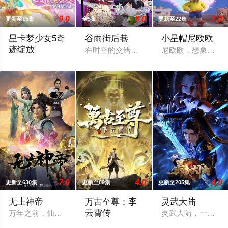
9.0
8.0
7.0
更新至15集
全5集
更新至22集
星卡梦少女5奇
谷雨街后巷
小星帽尼欧欧
迹绽放
在时空的交错点开着一间酒馆——谷雨街后
尼欧欧，想象大爆
影子特工再度来袭！宝石族精灵竟然成了关键所在！东方桃子与
7.0
4.0
4.0
更新至630集
更新至09集
更新至205集
无上神帝
万古至尊：李
灵武大陆
云霄传
万年之前，仙王牧云因持有诛仙图而遭人暗算，残魂沉睡万年之后
灵武大陆，一个灵
天武大陆第三强者，破军武帝古飞扬被世