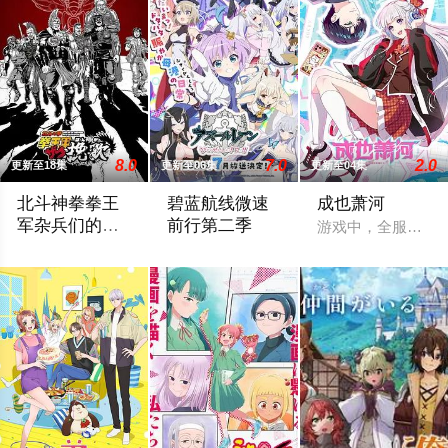
8.0
7.0
2.0
更新至18集
更新至06集
更新至04集
北斗神拳拳王
碧蓝航线微速
成也萧河
军杂兵们的挽
前行第二季
游戏中，全服第一
歌
他的工作单位竟是……拳王军。199X年，世界被核火覆盖，光
「碧蓝航线 微速前行」第2季制作决定