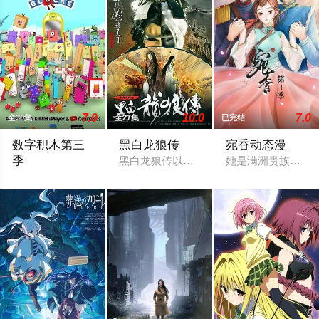
7.0
10.0
7.0
全30集
全27集
已完结
数字积木第三
黑白龙狼传
宛香动态漫
季
黑白龙狼传以史艳文大战藏镜人为开场，
她是满洲贵族佟佳
Learning numbers and how to count with colourful personified blo