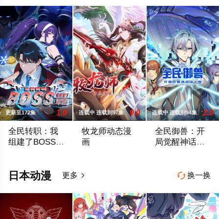
1.0
9.0
2.0
更新至172集
连载中 连载到97集
连载中 连载到94集
全民转职：我
牧龙师动态漫
全民御兽：开
组建了BOSS军
画
局觉醒神话级
团动态漫
天赋动态漫画
在游戏与现实融合的世界中，主角林墨觉醒唯一性隐藏职业“神级B
天才剑修祝明朗为救同伴苍龙白岂变成废
白子安穿越全民御
日本动漫
更多
换一换

