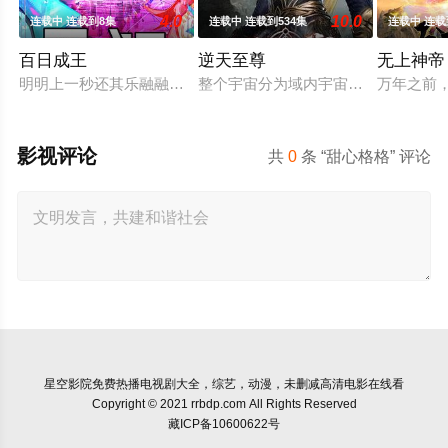
4.0
10.0
连载中 连载到8集
连载中 连载到534集
连载中 连载
百日成王
逆天至尊
无上神帝
明明上一秒还其乐融融的餐厅，下一秒竟然血流成河……明明是爱
整个宇宙分为域内宇宙和域外宇宙，
万年之前
影视评论
共
0
条 “甜心格格” 评论
星空影院
免费热播电视剧大全，综艺，动漫，未删减高清电影在线看
Copyright © 2021 rrbdp.com All Rights Reserved
藏ICP备10600622号