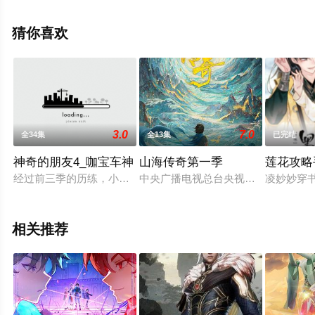
（全52集），手机免费观看高清无删减完整版动漫全集就
上星空电影网，更多相关信息可移步至豆瓣动漫、电视猫
猜你喜欢
或剧情网等平台了解。
3.0
7.0
全34集
全13集
已完结
神奇的朋友4_咖宝车神
山海传奇第一季
莲花攻略
经过前三季的历练，小咖已经初具小领袖的大将之风，他带领着
中央广播电视总台央视综合频道策划
凌妙妙穿
相关推荐