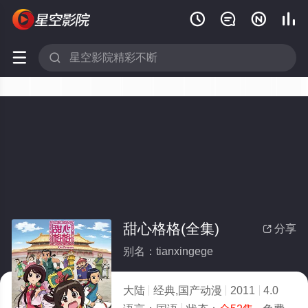






甜心格格(全集)
分享

别名：tianxingege
大陆
经典,国产动漫
2011
4.0