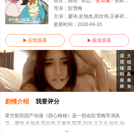
语言：
国语
状态：
全52集
- 免费在线观看
导演：
彭雪梅
主演：
廖琦,史旭杰,田欣伟,王睿祥,陈萃,刘洋,王天水,徐欣,孙添,刘婷婷
全52集/大结局
更新时间：
2026-04-10
在线观看
极速观看


剧情介绍
我要评分
星空影院国产动漫《甜心格格》是一部由彭雪梅导演执
导，廖琦,史旭杰,田欣伟,王睿祥,陈萃,刘洋,王天水,徐欣,孙
添,刘婷婷等明星精彩演绎的大陆动漫，大结局剧情已揭晓
