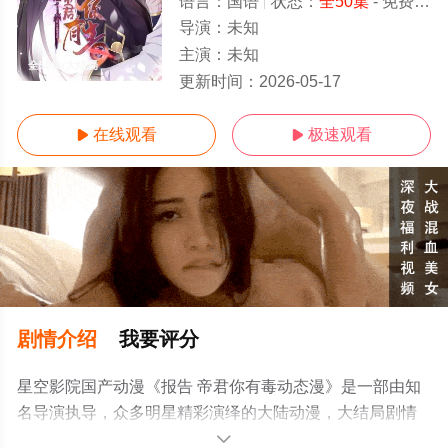
语言：
国语
状态：
全50集
- 免费在线观看
导演：
未知
主演：
未知
全50集/大结局
更新时间：
2026-05-17
在线观看
极速观看


剧情介绍
我要评分
星空影院国产动漫《报告 帝君你有毒动态漫》是一部由知
名导演执导，众多明星精彩演绎的大陆动漫，大结局剧情
已揭晓（全50集），手机免费观看高清无删减完整版动漫
