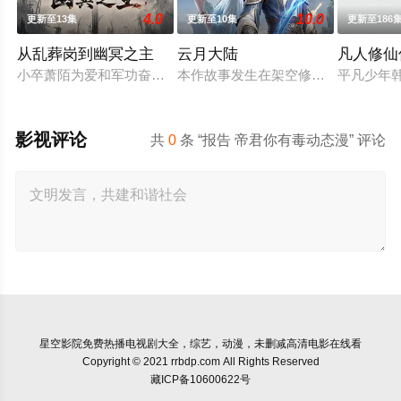
4.0
10.0
更新至13集
更新至10集
更新至186
从乱葬岗到幽冥之主
云月大陆
凡人修仙
小卒萧陌为爱和军功奋斗三年，却被恋人柳莺儿与将军之子赵昊联
本作故事发生在架空修仙世界——云
平凡少年
影视评论
共
0
条 “报告 帝君你有毒动态漫” 评论
星空影院
免费热播电视剧大全，综艺，动漫，未删减高清电影在线看
Copyright © 2021 rrbdp.com All Rights Reserved
藏ICP备10600622号