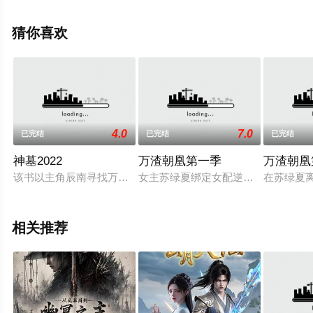
全集就上星空电影网，更多相关信息可移步至豆瓣动漫、
电视猫或剧情网等平台了解。
猜你喜欢
4.0
7.0
已完结
已完结
已完结
神墓2022
万渣朝凰第一季
万渣朝凰
该书以主角辰南寻找万年前爱人雨馨、追索神魔灭亡遗秘的行迹
女主苏绿夏绑定女配逆袭系统，穿越
在苏绿夏
相关推荐