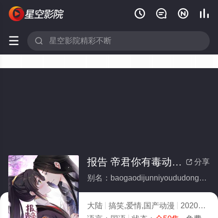






报告 帝君你有毒动态漫(全集)
分享

别名：baogaodijunniyoududongtaiman
大陆
搞笑,爱情,国产动漫
2020
5.0