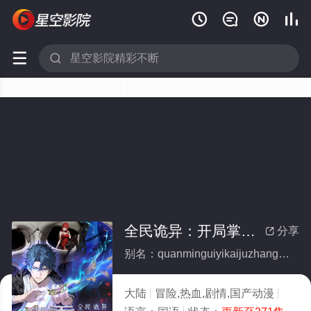






全民诡异：开局掌握零元购动态漫画
分享

别名：quanminguiyikaijuzhangwolingyuangoudongtaimanhua
大陆
冒险,热血,剧情,国产动漫
2025