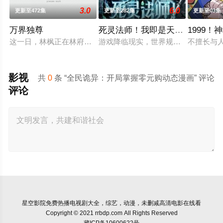
3.0
6.0
更新至472集
更新至282集
更新至03集
万界独尊
死灵法师！我即是天灾动态漫画
1999
这一日，林枫正在林府凝聚武魂，不想，他才刚将剑武魂修炼成
游戏降临现实，世界规则颠覆，人类进
不擅长与
影视
共
0
条 “全民诡异：开局掌握零元购动态漫画” 评论
评论
星空影院
免费热播电视剧大全，综艺，动漫，未删减高清电影在线看
Copyright © 2021 rrbdp.com All Rights Reserved
藏ICP备10600622号