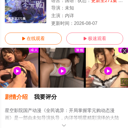
语言：
国语
状态：
更新至271集
- 免费在线观看
导演：
未知
主演：
内详
更新至271集
更新时间：
2026-08-07
在线观看
极速观看


剧情介绍
我要评分
星空影院国产动漫《全民诡异：开局掌握零元购动态漫
画》是一部由未知导演执导，内详等明星精彩演绎的大陆
动漫，手机免费观看高清无删减完整版动漫全集就上星空
