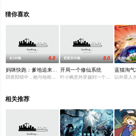
电影网，更多相关信息可移步至豆瓣动漫、电视猫或剧情
网等平台了解。
猜你喜欢
6.0
8.0
全180集
更新至08集
全384集
妈咪快跑：爹地追来了动态漫画
开局一个修仙系统
蓝猫淘气
阴差阳错中，她与他相遇又分离，几年后带着小包子华丽上线！
叶小枫意外穿越到一个修仙世界，同
以外星人
相关推荐