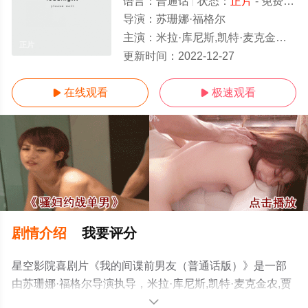
语言：
普通话
状态：
正片
- 免费在线观看
导演：
苏珊娜·福格尔
主演：
米拉·库尼斯,凯特·麦克金农,贾斯汀·塞洛克斯,萨姆·修汉,薇尔玛·斯
正片
更新时间：
2022-12-27
在线观看
极速观看


剧情介绍
我要评分
星空影院喜剧片《我的间谍前男友（普通话版）》是一部
由苏珊娜·福格尔导演执导，米拉·库尼斯,凯特·麦克金农,贾
斯汀·塞洛克斯,萨姆·修汉,薇尔玛·斯泽克斯,哈桑·明哈杰,凯
