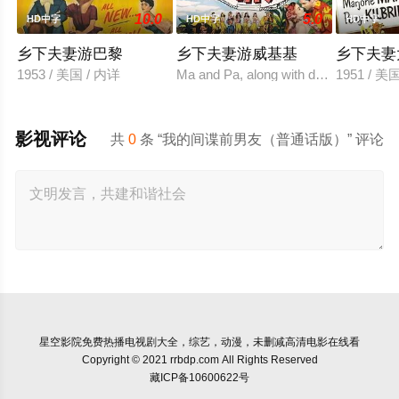
10.0
5.0
HD中字
HD中字
HD中字
乡下夫妻游巴黎
乡下夫妻游威基基
乡下夫妻
1953 / 美国 / 内详
Ma and Pa, along with daughter Rosie, 
1951 / 美
影视评论
共
0
条 “我的间谍前男友（普通话版）” 评论
星空影院
免费热播电视剧大全，综艺，动漫，未删减高清电影在线看
Copyright © 2021 rrbdp.com All Rights Reserved
藏ICP备10600622号