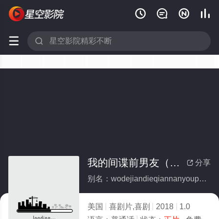






我的间谍前男友（普通话版）
分享

别名：wodejiandieqiannanyouputonghuaban
美国
喜剧片,喜剧
2018
1.0