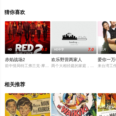
文·亚当斯,吉莲·安德森,伊万娜·萨赫诺,简·库丁,保罗·雷瑟,弗
雷德·迈拉麦德,詹姆斯·弗雷特,卡罗琳·皮克尔斯,贾斯婷·瓦
猜你喜欢
希伯格,汤姆·斯托顿,罗德里克·希尔等明星精彩演绎的美国
电影，手机免费观看高清无删减完整版电影大全就上星空
电影网，更多相关信息可移步至豆瓣电影、电视猫或剧情
网等平台了解。
9.0
7.0
HD
HD中字
正片
赤焰战场2
欢乐野营两家人
爱你一万
前中情局特工弗兰克·摩西（布鲁斯·威利斯 Bruce Willis 饰）退
两个大相径庭的家庭，出于种种原因
来台湾工
相关推荐