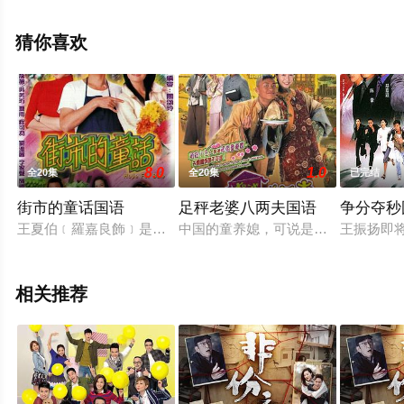
剧，手机免费观看高清无删减完整版电视剧全集就上星空
电影网，更多相关信息可移步至豆瓣电视剧、电视猫或剧
猜你喜欢
情网等平台了解。
8.0
1.0
全20集
全20集
已完结
街市的童话国语
足秤老婆八两夫国语
争分夺秒
王夏伯﹝羅嘉良飾﹞是菜販王二仔﹝夏雨飾﹞長子。自中學畢業
中国的童养媳，可说是封建制度下极
王振扬即
相关推荐