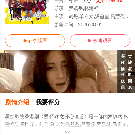
语言：
粤语
状态：
更新至第2866集
导演：
罗镇岳,林建祥
主演：
刘丹,单立文,汤盈盈,吕慧仪,罗乐林,马贯东,苏韵姿,周嘉洛,陈浚霆,
更新至第2866集
更新时间：
2026-08-05
在线观看
极速观看


剧情介绍
我要评分
星空影院香港剧《爱·回家之开心速递》是一部由罗镇岳,林
建祥导演执导，刘丹,单立文,汤盈盈,吕慧仪,罗乐林,马贯东,
苏韵姿,周嘉洛,陈浚霆,吴伟豪等明星精彩演绎的香港电视
