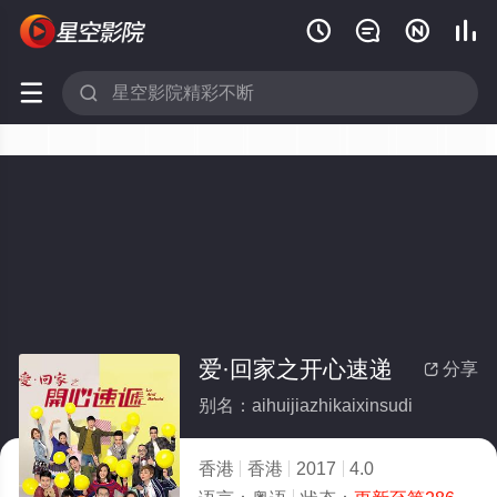






爱·回家之开心速递
分享

别名：aihuijiazhikaixinsudi
香港
香港
2017
4.0