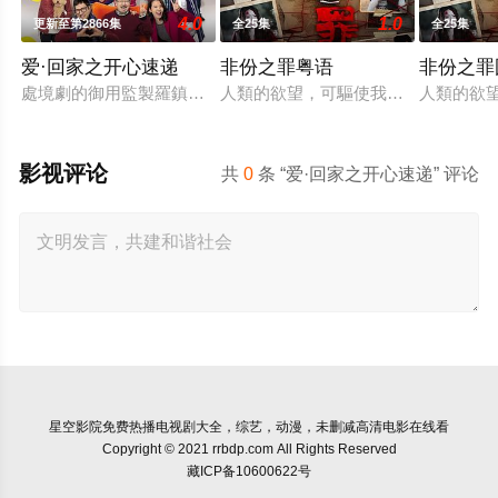
4.0
1.0
更新至第2866集
全25集
全25集
爱·回家之开心速递
非份之罪粤语
非份之罪
處境劇的御用監製羅鎮岳已經準備開拍新一套處境劇，暫定叫《
人類的欲望，可驅使我們超越自我，
人類的欲
影视评论
共
0
条 “爱·回家之开心速递” 评论
星空影院
免费热播电视剧大全，综艺，动漫，未删减高清电影在线看
Copyright © 2021 rrbdp.com All Rights Reserved
藏ICP备10600622号