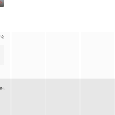
0
人也没什么好看法，日子就在和两个老友尼基、阿尔曼多的闲聊
你还是一个敏感的音乐爱好者和知识分子，在这个行业里则更加艰难，这就是寡
ed on a remote border in a vast featureless
评论
爬虫