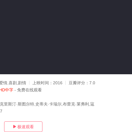
爱情,喜剧,剧情
上映时间：
2016
豆瓣评分：
7.0
HD中字
- 免费在线观看
,克里斯汀·斯图尔特,史蒂夫·卡瑞尔,布蕾克·莱弗利,寇
27
极速观看
