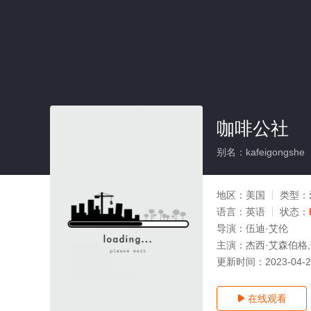
咖啡公社
别名：kafeigongshe
地区：
美国
类型：
语言：
英语
状态：
导演：
伍迪·艾伦
主演：
杰西·艾森伯格
更新时间：
2023-04-
在线观看
