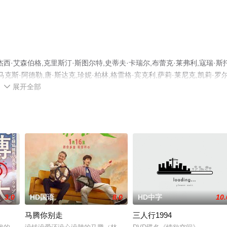
·艾森伯格,克里斯汀·斯图尔特,史蒂夫·卡瑞尔,布蕾克·莱弗利,寇瑞·斯
,马克斯·阿德勒,唐·斯达克,珍妮·柏林,格雷格·宾克利,萨莉·莱尼克,凯莉·罗
展开全部
完整版电影大全就上星空电影网，更多相关信息可移步至豆瓣电影、电视

3.0
HD国语
8.0
HD中字
10.
马腾你别走
三人行1994