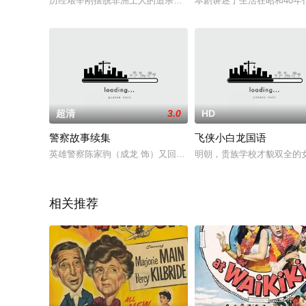
历经艰辛刚摆脱非洲土人的追杀，飞鹰Jackie（成龙）就接到
本剧讲述了生活在昭和40
超清
3.0
HD
警察故事续集
飞侠小白龙国语
英雄警察陈家驹（成龙 饰）又回来了。不过，性格火爆、直言不
明朝，贵族学校才貌双全的
相关推荐