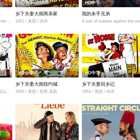
5.0
HD中字
4.0
HD中字
2.
乡下夫妻大闹两亲家
我的杀手兄弟
ter Rosie, go off to Hawaii in answer to cousin
1951 / 美国 / 内详
A pair of outlaws against the wo
2.0
HD中字
10.0
HD中字
6.
乡下夫妻大闹纽约城
乡下夫妻回乡记
克山地，探望老伴儿的胞兄——塞奇叔公。此翁正与贝迪莉亚·贝恩斯小姐周旋
1950 / 美国 / 犯罪,喜剧
1954 / 美国 / 内详