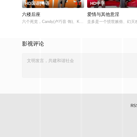
HD国语|粤语
4.0
HD中字
六楼后座
爱情与其他意淫
六个死党，Candy(卢巧音 饰)、Karena(林嘉欣 饰)、梁Wing(周俊
圭多是一个愤世嫉俗、幻灭
影视评论
RS