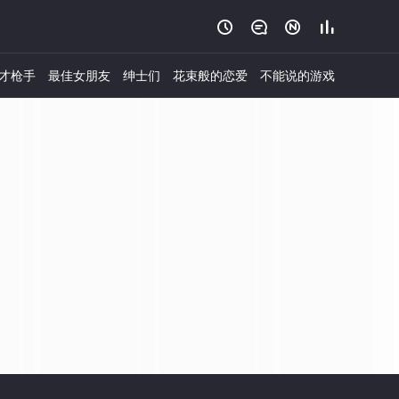




才枪手
最佳女朋友
绅士们
花束般的恋爱
不能说的游戏