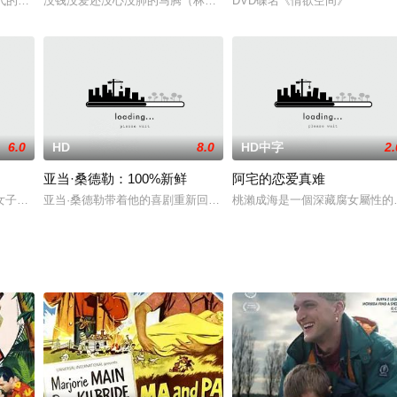
伯爵的急电，要其迅速赶到西班牙。二战末期，知道自己来日不多的德国纳粹把在
年代的东京下町的朝野今日子，为家业而忙碌，却向往后年的大阪世界博览会。
没钱没爱还没心没肺的马腾（林更新 饰）人近中年一事无成，是旁人
DVD碟名《情欲空间》
6.0
HD
8.0
HD中字
2.
亚当·桑德勒：100%新鲜
阿宅的恋爱真难
讳的他这次因为不满意上司放走了一个极其危险的重犯而和上司吵翻了，愤然
女子黑凤（张柏芝）最大心愿是嫁给皇子成为皇妃，凭容貌及一流弹奏技艺，她
亚当·桑德勒带着他的喜剧重新回归，从喜剧俱乐部到音乐厅，再到地铁站
桃瀨成海是一個深藏腐女屬性的