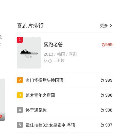
喜剧片排行
更多

托
1
尔
落跑老爸
999

猫或
2013 / 韩国 / 喜剧
状态：正片
奇门怪招烂头蟀国语
999
2

追梦青年之唐囧
998
3

终于遇见你
998
4

0
最佳拍档3之女皇密令 粤语
997
5
