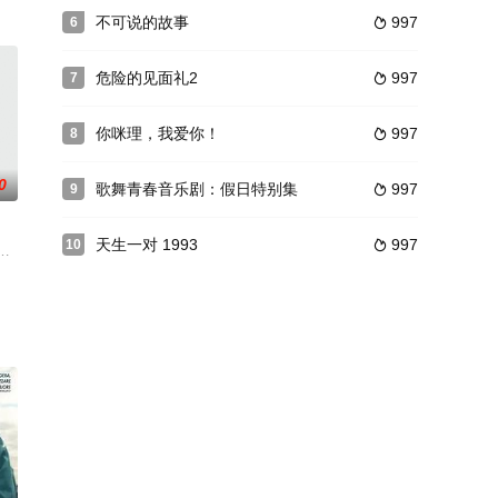
欧洲抢掠所得的数万
她的梦想遭遇相亲的挫败，决定前往大阪。在万田家，她遇到了
眼里公认的“废柴”！钢厂退休骨干老林（李幼斌 饰）遵守铁打的纪律活了一辈
不可说的故事
997
6

危险的见面礼2
997
7

你咪理，我爱你！
997
8

0
歌舞青春音乐剧：假日特别集
997
9

天生一对 1993
997
10

辞职。脱离了警察生活的家
赢得二皇子（安志杰）的倾心。某日，人称“一地鸡毛”的杀手
....
OL，不過在情場上十分失意。而二藤宏嵩是桃瀨的青梅竹馬，雖然是個徹頭徹