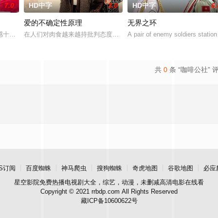
7.0
HD中字
3.0
HD中字
6.
爱的不确定性原理
无界之环
伟 饰)、Jean(邓健泓 饰)、Leo(周永恒 饰)、美颜宝(森美
感十足的男人，动不动就沉溺于虚拟的自慰世界。他不追求有承诺的关系，对女
在人们对肉食越来越持批判态度的时代，做一名屠夫并不容易。如果
A pair of enemy soldiers station
共
0
条 “咖啡公社” 
S订阅
百度蜘蛛
神马爬虫
搜狗蜘蛛
奇虎地图
谷歌地图
必应
星空影院
免费热播电视剧大全，综艺，动漫，未删减高清电影在线看
Copyright © 2021 rrbdp.com All Rights Reserved
藏ICP备10600622号