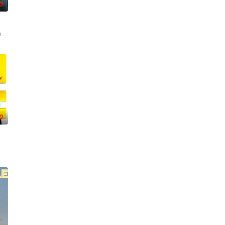
0
rld: but these outlaws are a ten-year-old b
0
，一段情缘，竟已悠悠二十载矣。