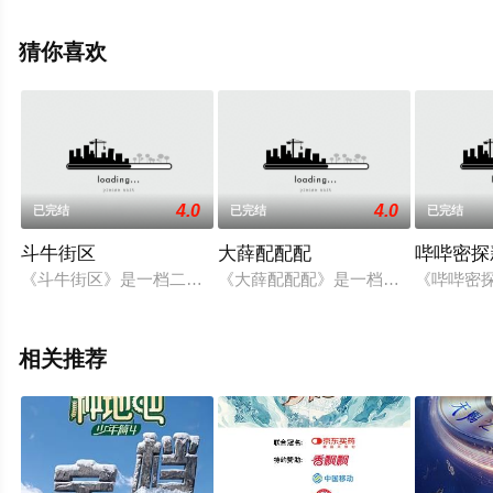
步至豆瓣综艺、电视猫或剧情网等平台了解。
猜你喜欢
4.0
4.0
已完结
已完结
已完结
斗牛街区
大薛配配配
哔哔密探
《斗牛街区》是一档二次元街头篮球秀。节目独辟蹊径地选择了ju
《大薛配配配》是一档科幻情景综艺喜剧
《哔哔密
相关推荐