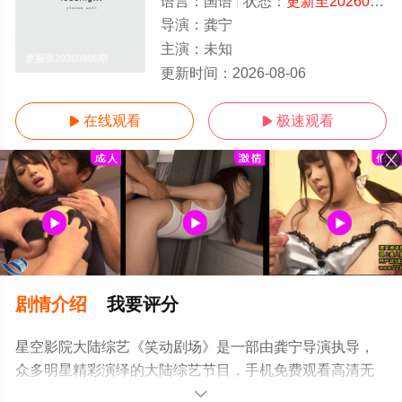
语言：
国语
状态：
更新至20260806期
导演：
龚宁
主演：
未知
更新至20260806期
更新时间：
2026-08-06
在线观看
极速观看


剧情介绍
我要评分
星空影院大陆综艺《笑动剧场》是一部由龚宁导演执导，
众多明星精彩演绎的大陆综艺节目，手机免费观看高清无
删减完整版综艺节目就上星空电影网，更多相关信息可移
