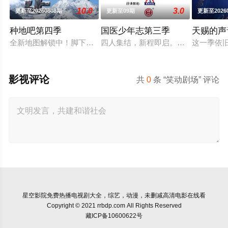
10.0
3.0
更新至20260808期
更新至09期
更新至2026
种地吧第四季
国医少年志第三季
天赐的声
全新地图解锁中！脚下的土地变了，但十个勤天那份“想把地种好
四人集结，新程即启。和陈妍希、夏
这一季依
影视评论
共
0
条 “笑动剧场” 评论
星空影院
免费热播电视剧大全，综艺，动漫，未删减高清电影在线看
Copyright © 2021 rrbdp.com All Rights Reserved
藏ICP备10600622号