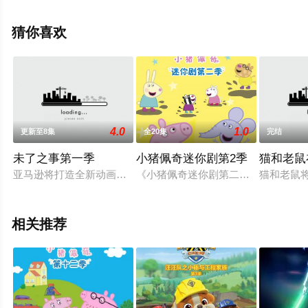
集就上星空电影网，更多相关信息可移步至豆瓣动漫、电
视猫或剧情网等平台了解。
猜你喜欢
4.0
1.0
更新至8集
全20集
完结
未了之事第一季
小猪佩奇迷你剧第2季
猫和老鼠
亚马逊将打造全新动画剧集《未了之事》，拉斐尔·鲍勃-瓦克斯伯
《小猪佩奇迷你剧第二季》将延续三
猫和老鼠
相关推荐