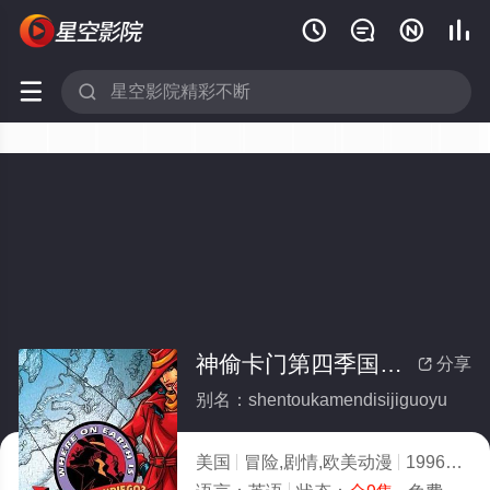






神偷卡门第四季国语(全集)
分享

别名：shentoukamendisijiguoyu
美国
冒险,剧情,欧美动漫
1996
4.0