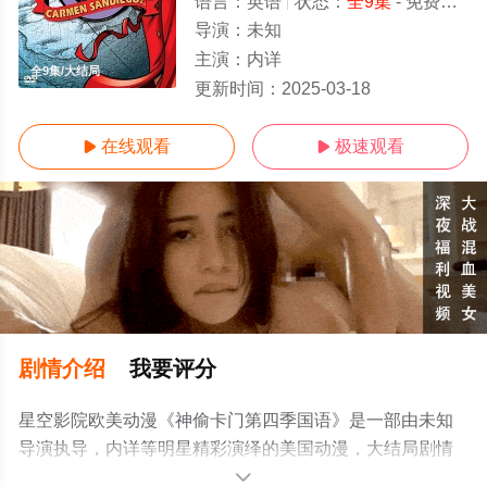
语言：
英语
状态：
全9集
- 免费在线观看
导演：
未知
主演：
内详
全9集/大结局
更新时间：
2025-03-18
在线观看
极速观看


剧情介绍
我要评分
星空影院欧美动漫《神偷卡门第四季国语》是一部由未知
导演执导，内详等明星精彩演绎的美国动漫，大结局剧情
已揭晓（全9集），手机免费观看高清无删减完整版动漫全
