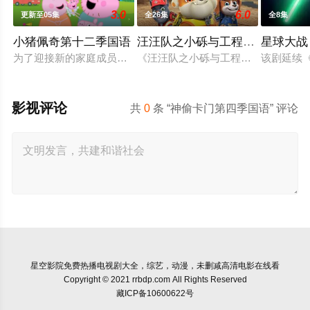
3.0
6.0
更新至05集
全26集
全8集
小猪佩奇第十二季国语
汪汪队之小砾与工程家族第三季
星球大战
为了迎接新的家庭成员，猪爸爸和猪妈妈不得不准备搬家。在兔
《汪汪队之小砾与工程家族第2季》
该剧延续
影视评论
共
0
条 “神偷卡门第四季国语” 评论
星空影院
免费热播电视剧大全，综艺，动漫，未删减高清电影在线看
Copyright © 2021 rrbdp.com All Rights Reserved
藏ICP备10600622号