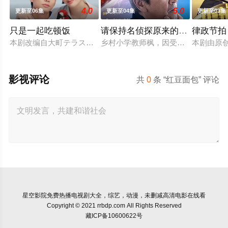
4.0
5.0
更新至06集
更新至04集
更新至03集
只是一起吃顿饭
请保持名侦探原来的样子
律政节拍
本剧改编自大町テラス同名漫画，描绘了过着不满足日常生活的已
乡村小学教师枫，因受到外祖父的影
本剧由原
影视评论
共
0
条 “红豆面包” 评论
星空影院
免费热播电视剧大全，综艺，动漫，未删减高清电影在线看
Copyright © 2021 rrbdp.com All Rights Reserved
藏ICP备10600622号