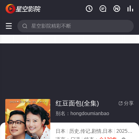






红豆面包(全集)
分享

别名：hongdoumianbao
日本
历史,传记,剧情,日本
2025
7.0