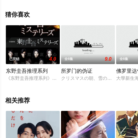
央太,竹野内丰,中泽元纪,高桥文哉,志田彩良,山寺宏一,阿部
隆史等明星精彩演绎的日本电视剧，大结局剧情已揭晓
猜你喜欢
（全130集），手机免费观看高清无删减完整版电视剧全集
就上星空电影网，更多相关信息可移步至豆瓣电视剧、电
视猫或剧情网等平台了解。
4.0
9.0
已完结
全8集
全8集
东野圭吾推理系列
所罗门的伪证
佛罗里达
《东野圭吾推理系列》是河毛俊作、泽田镰作执导，唐泽寿明、广
クリスマスの朝、雪の積もった校庭
大學新生
相关推荐