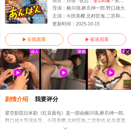
语言：
日语
状态：
全130集
- 免费在线观看
导演：
柳川强,桥爪绅一郎,野口雄大
主演：
今田美樱,北村匠海,二宫和也,松岛菜菜子,加濑亮,江口德子,河合优实,
全130集/大结局
更新时间：
2025-10-15
在线观看
极速观看


剧情介绍
我要评分
星空影院日本剧《红豆面包》是一部由柳川强,桥爪绅一郎,
野口雄大导演执导，今田美樱,北村匠海,二宫和也,松岛菜菜
子,加濑亮,江口德子,河合优实,原菜乃华,吉田钢太郎,细田佳
