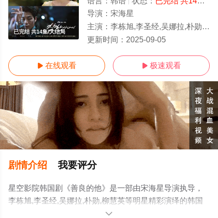
语言：
韩语
状态：
已完结 共14集
-
导演：
宋海星
主演：
李栋旭,李圣经,吴娜拉,朴勋,柳慧英
已完结 共14集/大结局
更新时间：
2025-09-05
在线观看
极速观看


剧情介绍
我要评分
星空影院韩国剧《善良的他》是一部由宋海星导演执导，
李栋旭,李圣经,吴娜拉,朴勋,柳慧英等明星精彩演绎的韩国
电视剧，大结局剧情已揭晓（已完结 共14集），手机免费
