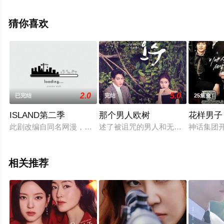
观看高清无删减完整版电视剧全集就上星空电影网，更多
相关信息可移步至豆瓣电视剧、电视猫或剧情网等平台了
猜你喜欢
解。
2.0
5.0
已完结
完结
25集全
ISLAND第二季
那个男人欧树
花样男子
此剧改编自同名网漫，讲述不得不和毁灭世界的邪恶势力对抗的人
述了被诅咒的男人和无法解开诅咒的
神话集团
相关推荐