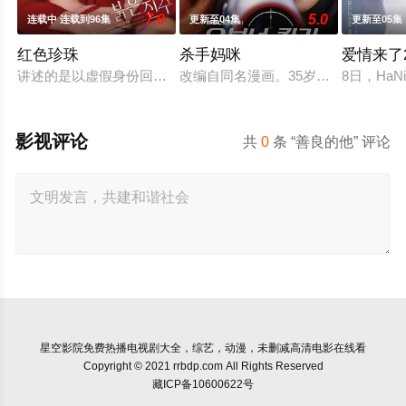
7.0
5.0
连载中 连载到96集
更新至04集
更新至05集
红色珍珠
杀手妈咪
爱情来了2
讲述的是以虚假身份回归的两个女人揭开隐藏在阿黛勒家的罪恶和真相
改编自同名漫画。35岁的俞宝娜过着
8日，Ha
影视评论
共
0
条 “善良的他” 评论
星空影院
免费热播电视剧大全，综艺，动漫，未删减高清电影在线看
Copyright © 2021 rrbdp.com All Rights Reserved
藏ICP备10600622号