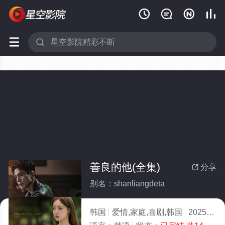






善良的他(全集)
分享

别名：shanliangdeta
韩国
爱情,家庭,喜剧,韩国
2025
9.0