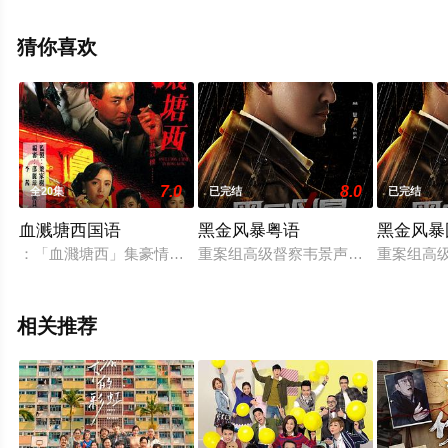
家爵,庄易羚,张汉斌等明星精彩演绎的香港电视剧，大结局
剧情已揭晓（全25集），手机免费观看高清无删减完整版
猜你喜欢
电视剧全集就上星空电影网，更多相关信息可移步至豆瓣
电视剧、电视猫或剧情网等平台了解。
7.0
8.0
全20集
已完结
已完结
血溅塘西国语
黑金风暴粤语
黑金风暴
：「血濺塘西」集豪情、柔情、英雄及梟雄於一爐，劇情緊湊，
重案组高级督察韦景声和香港廉政公
重案组高
相关推荐