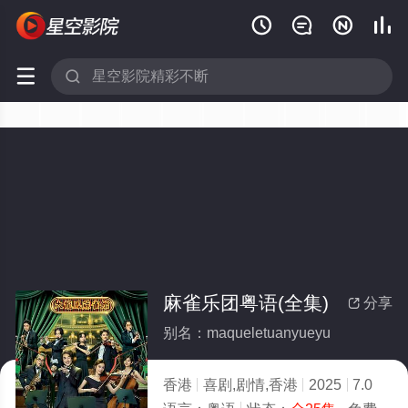






麻雀乐团粤语(全集)
分享

别名：maqueletuanyueyu
香港
喜剧,剧情,香港
2025
7.0