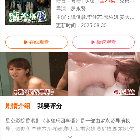
语言：
粤语
状态：
全25集
- 免费在线观看
导演：
罗永贤
主演：
谭俊彦,李佳芯,郭柏妍,姜大卫,韦家雄,黄庭锋,谢东闵,何启南,胡敏芝
全25集/大结局
更新时间：
2025-08-30
在线观看
极速观看


剧情介绍
我要评分
星空影院香港剧《麻雀乐团粤语》是一部由罗永贤导演执
导，谭俊彦,李佳芯,郭柏妍,姜大卫,韦家雄,黄庭锋,谢东闵,何
启南,胡敏芝,梁荺苓,郭子健,吴兆麟,冼灏英,潘芳芳,嘉骏,廖
