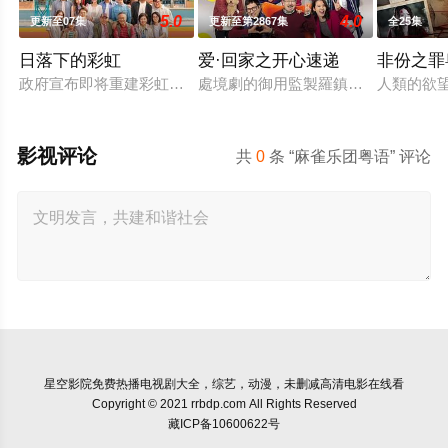
5.0
4.0
更新至07集
更新至第2867集
全25集
日落下的彩虹
爱·回家之开心速递
非份之罪
政府宣布即将重建彩虹邨──这条超过60年的名牌屋邨，满载香
處境劇的御用監製羅鎮岳已經準備開
人類的欲
影视评论
共
0
条 “麻雀乐团粤语” 评论
星空影院
免费热播电视剧大全，综艺，动漫，未删减高清电影在线看
Copyright © 2021 rrbdp.com All Rights Reserved
藏ICP备10600622号