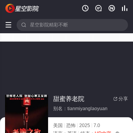






甜蜜养老院
分享

别名：tianmiyanglaoyuan
美国
恐怖
2025
7.0