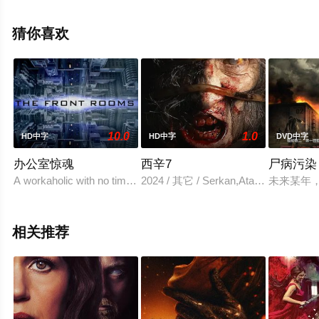
丹尼丝·伯斯,丽兹贝斯·麦凯,马加,玛丽莉·塔金顿,玛丽嘉·朱
丽叶·阿布妮,大卫·莫兰德,贝丝·迪克森,马修·米内罗,小吉米·
猜你喜欢
加里,亚当·康托尔,罗恩·克劳福德,贾格尔-纳尔逊,林德·萨顿
等明星精彩演绎的美国电影，手机免费观看高清无删减完
整版电影大全就上星空电影网，更多相关信息可移步至豆
瓣电影、电视猫或剧情网等平台了解。
10.0
1.0
HD中字
HD中字
DVD中字
办公室惊魂
西辛7
尸病污染
A workaholic with no time for anybody suddenly find himself trappe
2024 / 其它 / Serkan,Atar,Tugba,Begd
未来某年
相关推荐