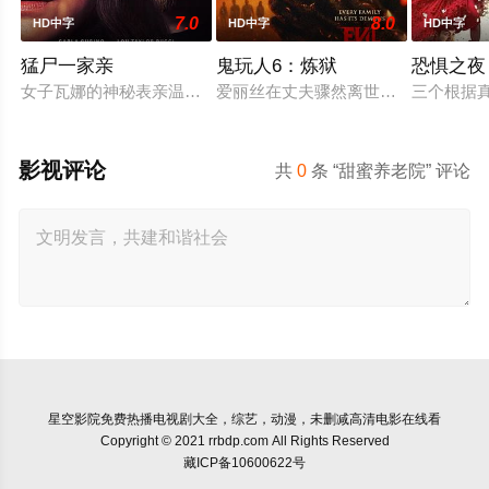
7.0
8.0
HD中字
HD中字
HD中字
猛尸一家亲
鬼玩人6：炼狱
恐惧之夜
女子瓦娜的神秘表亲温思罗普突然仓皇登门，身后还跟着一个来
爱丽丝在丈夫骤然离世后深陷悲痛，
三个根据
影视评论
共
0
条 “甜蜜养老院” 评论
星空影院
免费热播电视剧大全，综艺，动漫，未删减高清电影在线看
Copyright © 2021 rrbdp.com All Rights Reserved
藏ICP备10600622号