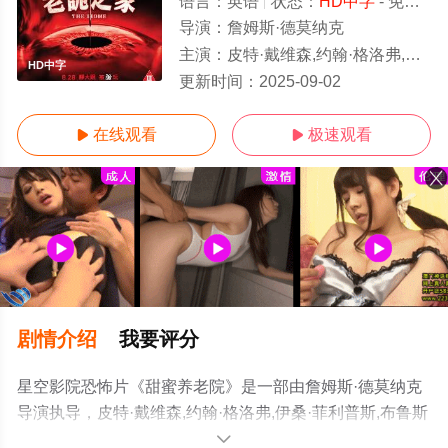
语言：
英语
状态：
HD中字
- 免费在线观看
导演：
詹姆斯·德莫纳克
主演：
皮特·戴维森,约翰·格洛弗,伊桑·菲利普斯,布鲁斯·奥尔特曼,维克多·
HD中字
更新时间：
2025-09-02
在线观看
极速观看


剧情介绍
我要评分
星空影院恐怖片《甜蜜养老院》是一部由詹姆斯·德莫纳克
导演执导，皮特·戴维森,约翰·格洛弗,伊桑·菲利普斯,布鲁斯
·奥尔特曼,维克多·威廉姆斯,玛丽·贝丝·派尔,斯图亚特·鲁丁,
