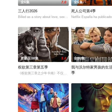
全6集
7.0
全6集
三人行2026
死人公司第4季
Billed as a story about love, sex and passion – a reflection of t
Netflix España ha publicado 
更新至08集
5.0
全10集
权欲第三章第五季
我与沃尔特家男孩的生
季
《权欲第三章之少年卡南》不仅讲述了卡南斯塔克的童年故事，而
Ahead of the arrival of Seas