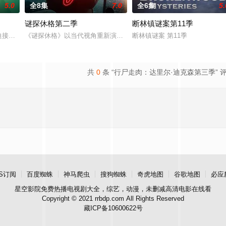
5.0
全8集
7.0
全6集
5.
谜探休格第二季
断林镇谜案第11季
谢尔顿和莱纳德制造的设备，意外导致了多元宇宙的世界末日，他必须与女友De
hols在被迫接受“净化”后幸存下来，但记忆却已丧失，而地堡正从叛乱中恢复，并面临着
《谜探休格》以当代视角重新演绎了文学、电影和电视史上最受欢迎
断林镇谜案 第11季
共
0
条 “行尸走肉：达里尔·迪克森第三季” 
S订阅
百度蜘蛛
神马爬虫
搜狗蜘蛛
奇虎地图
谷歌地图
必应
星空影院
免费热播电视剧大全，综艺，动漫，未删减高清电影在线看
Copyright © 2021 rrbdp.com All Rights Reserved
藏ICP备10600622号