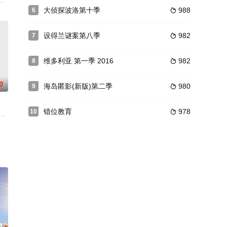
：“他（麦克莱恩）跑
斯科一家名人开的豪华餐厅工作。餐厅厨房是大厨维克多统治的天下。在这里，
斯（克里斯蒂安·康佛瑞饰）和混种人同伴们被艾伯特将军（尼尔·桑迪兰兹饰
大侦探波洛第十季
988
6

设得兰谜案第八季
982
7

维多利亚 第一季 2016
982
8

0
海岛匿影(新版)第二季
980
9

错位教育
978
10

CBS收视率
斗殴到 UFC，然后差点干掉了历史上最大的银行抢劫案
后，他回来后，媒体开始热炒他的故事。但他的故事并非是一部好莱坞电影。
》改编，讲述两个男人围绕一个女人被杀事件展开激烈斗争。金秀贤饰演一名大