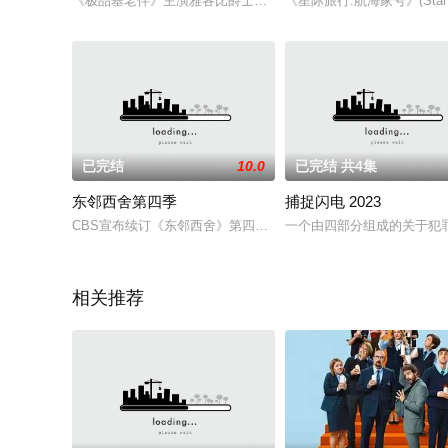
《极品基老伴》主演雅各比爵士昨天在BAFTA典礼上无意透露了
《星际旅行:航海家号》(Star Tre
已完结
10.0
已完结 共4集
东邻西舍第四季
捕捉闪电 2023
CBS宣布续订《东邻西舍》第四季，《东邻西舍》的平均收视率超过
一个由四部分组成的关于犯罪
相关推荐