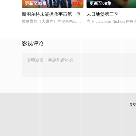
更新至03集
10.0
更新至06集
斯图尔特未能拯救宇宙第一季
末日地堡第三季
故事聚焦《大爆炸》的漫画书老板斯图尔特·布鲁姆，他弄坏了一个
当下，Juliette Nic
影视评论
RS