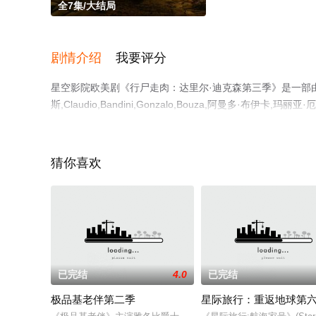
全7集/大结局
剧情介绍
我要评分
星空影院欧美剧《行尸走肉：达里尔·迪克森第三季》是一部由
斯,Claudio,Bandini,Gonzalo,Bouza,阿曼多·布伊卡
特,Andrea,Scott,Méndez,爱德华多·诺列加,亚斯敏
费观看高清无删减完整版电视剧全集就上星空电影网，更多
猜你喜欢
已完结
4.0
已完结
极品基老伴第二季
星际旅行：重返地球第