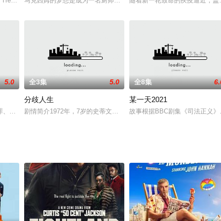
该剧续订第2季的消息。搞笑的是他接受采访的腔调居然延续了剧中角色的风格
k: Voyager)是第4部星际旅行系列电视剧. 由Rick Berman, Michael Piller
马克西姆的梦想是成为一名厨师。离开家乡沃罗涅日之后便来到了莫
随着新一轮致命的疾疫逼近，盖
5.0
全3集
5.0
全8集
6.
分歧人生
某一天2021
0.8（直播+当日收视），总收视人数为580万(仅次于《小谢尔顿》)，成为了
、正义和综合格斗的伤痕累累的故事。“闪电”李默里从伦敦南部的卑鄙街道一路
剧情简介1972年，7岁的史蒂文在加利福尼亚的默塞德失踪了。7年
故事根据BBC剧集《司法正义