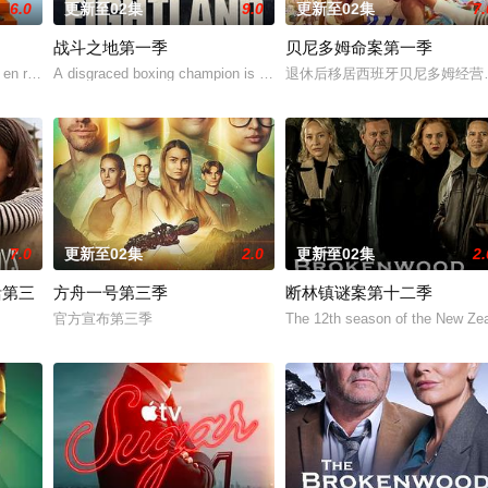
6.0
更新至02集
9.0
更新至02集
7.
战斗之地第一季
贝尼多姆命案第一季
he meaning
en redes sociales una foto en el set de maquill
A disgraced boxing champion is released from prison and returns to 
退休后移居西班牙贝尼多姆经营
7.0
更新至02集
2.0
更新至02集
2.
活第三
方舟一号第三季
断林镇谜案第十二季
且还将是一部庞大的家庭剧，讲述那些抚养他的人、以及他年少时期认识的人的
官方宣布第三季
The 12th season of the New Ze
on 2, Netflix has renewed My Life with the Walt