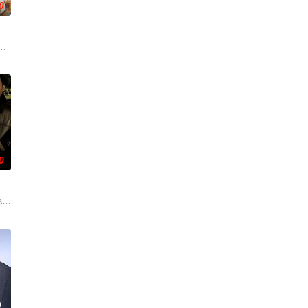
0
London t
酒吧的英国前刑警，原以为能过上平静生活。然而，当地接连发生游客离奇死
0
故事。该剧发生在90年
aland drama series “The Brokenwood Mysterie” w