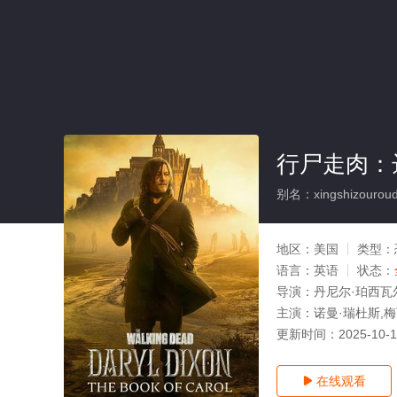
行尸走肉：
别名：xingshizouroudal
地区：
美国
类型：
语言：
英语
状态：
导演：
丹尼尔·珀西瓦
主演：
诺曼·瑞杜斯,梅丽
更新时间：
2025-10-
在线观看
