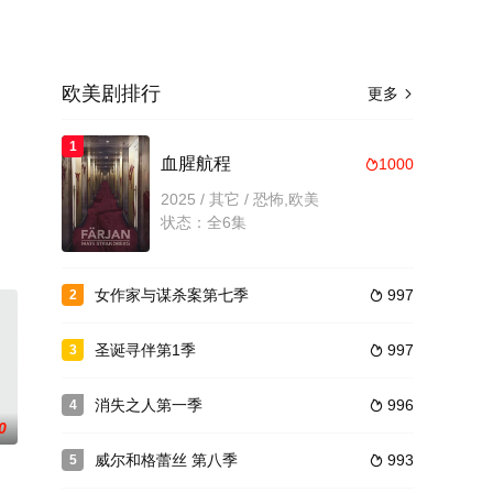
欧美剧排行
更多

1
血腥航程
1000

免
2025 / 其它 / 恐怖,欧美
状态：全6集
女作家与谋杀案第七季
997
2

圣诞寻伴第1季
997
3

消失之人第一季
996
4

0
威尔和格蕾丝 第八季
993
5
