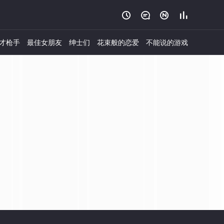




才枪手
最佳女朋友
绅士们
花束般的恋爱
不能说的游戏