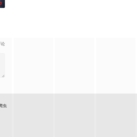
0
nise、地质学家
新的危险威胁。过去，记者Helen
且意义重大的题材之一——私家侦探故事。第二季迎来洛杉矶标志性私家侦探兼
评论
爬虫