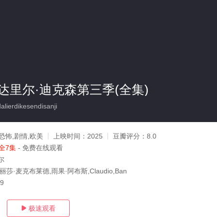
达里尔·迪克森第三季(全集)
ierdikesendisanji
恐怖,剧情,欧美
上映时间：
2025
豆瓣评分：
8.0
全7集
- 免费在线观看
尔
莎·麦克布莱德,雨果·阿布斯,Claudio,Ban
19
极速观看
