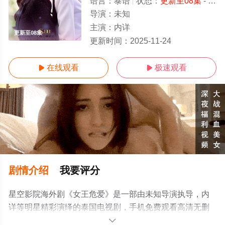
语言：
泰语
状态：
更新至08集
- 免费在线观看
导演：
未知
主演：
内详
更新至08集
更新时间：
2025-11-24
在线观看
极速观看


剧情介绍
我要评分
星空影院海外剧《女王危爱》是一部由未知导演执导，内
详等明星精彩演绎的泰国电视剧，手机免费观看高清无删
减完整版电视剧全集就上星空电影网，更多相关信息可移
