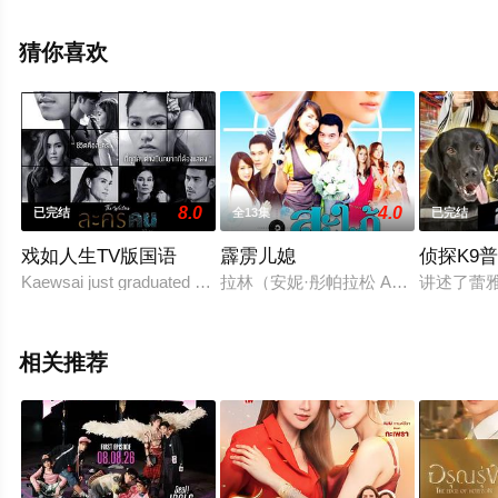
步至豆瓣电视剧、电视猫或剧情网等平台了解。
猜你喜欢
8.0
4.0
已完结
全13集
已完结
戏如人生TV版国语
霹雳儿媳
侦探K9
Kaewsai just graduated from Faculty of Communications and star
拉林（安妮·彤帕拉松 Anne Tho
讲述了蕾
相关推荐