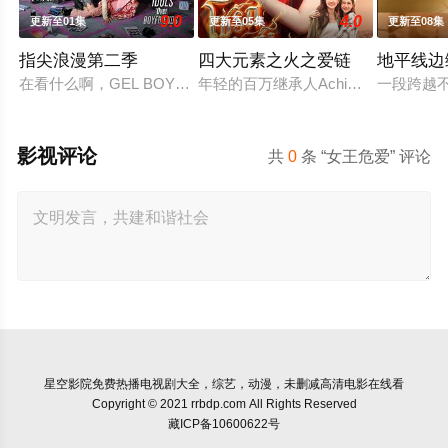
9.0
4.0
更新至01集
更新至05集
更新至08集
指尖浪漫第二季
四大元素之火之爱链
地平线边
在看什么啊，GEL BOY，是在想念彼此吗？当两对情侣——‘CHIAN（Pipe
年轻的百万继承人Achima再次与
一段跨越不
影视评论
共
0
条 “女王危爱” 评论
星空影院
免费热播电视剧大全，综艺，动漫，未删减高清电影在线看
Copyright © 2021 rrbdp.com All Rights Reserved
藏ICP备10600622号