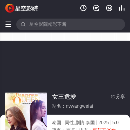






女王危爱
分享

别名：nvwangweiai
泰国
同性,剧情,泰国
2025
5.0