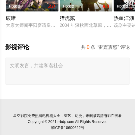
3.0
9.0
HD国语
HD国语
HD国语
破暗
猎虎贰
热血江湖
大康太师闻宇阳宴请皇上义子神策府神威将军冷啸天，席间告知
2004 年深秋西北草原，假交警截
该剧主要
影视评论
共
0
条 “雷霆震怒” 评论
星空影院
免费热播电视剧大全，综艺，动漫，未删减高清电影在线看
Copyright © 2021 rrbdp.com All Rights Reserved
藏ICP备10600622号