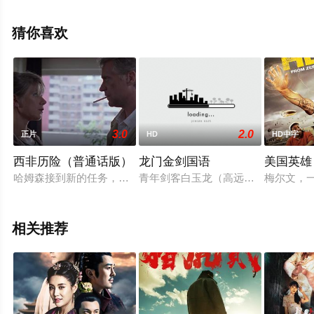
瓣电影、电视猫或剧情网等平台了解。
猜你喜欢
3.0
2.0
正片
HD
HD中字
西非历险（普通话版）
龙门金剑国语
美国英雄
哈姆森接到新的任务，和朋友一起开着“卡塔吉娜号”进行一次长
青年剑客白玉龙（高远）赴关外找寻
梅尔文，
相关推荐