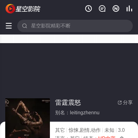






雷霆震怒
分享

别名：leitingzhennu
其它
惊悚,剧情,动作
未知
3.0