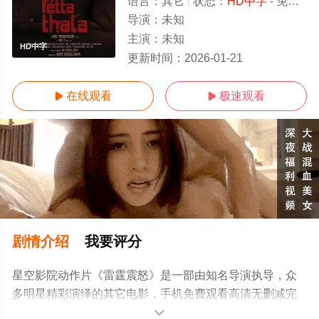
语言：
其它
状态：
HD中字
- 免费在线观看
导演：
未知
主演：
未知
HD中字
更新时间：
2026-01-21
在线观看
极速观看


剧情介绍
我要评分
星空影院动作片《雷霆震怒》是一部由知名导演执导，众
多明星精彩演绎的其它电影，手机免费观看高清无删减完
整版电影大全就上星空电影网，更多相关信息可移步至豆
