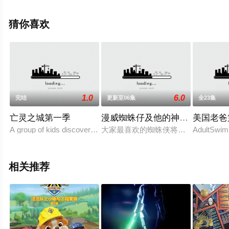
动漫全集就上星空电影网，更多相关信息可移步至豆瓣动
漫、电视猫或剧情网等平台了解。
猜你喜欢
1.0
6.0
完结
更新至06集
全23集
亡灵之城第一季
漫威蜘蛛仔及他的神奇朋友第二
美国老爸
A group of kids discover stories around their city by communicatin
大家最喜欢的蜘蛛侠将与幽灵蜘蛛（格
AdultS
相关推荐