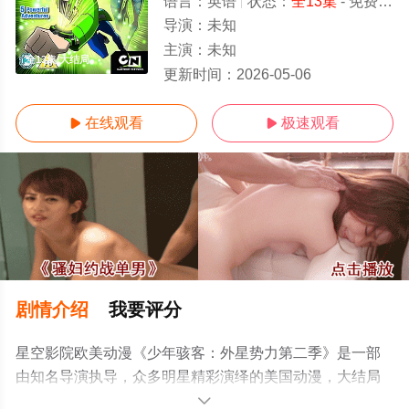
语言：
英语
状态：
全13集
- 免费在线观看
导演：
未知
主演：
未知
全13集/大结局
更新时间：
2026-05-06
在线观看
极速观看


剧情介绍
我要评分
星空影院欧美动漫《少年骇客：外星势力第二季》是一部
由知名导演执导，众多明星精彩演绎的美国动漫，大结局
剧情已揭晓（全13集），手机免费观看高清无删减完整版
