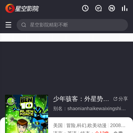






少年骇客：外星势力第二季(全集)
分享

别名：shaonianhaikewaixingshilidierji
美国
冒险,科幻,欧美动漫
2008
1.0