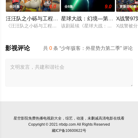
6.0
9.0
全26集
全8集
更新至08集
汪汪队之小砾与工程家族第三季国语
星球大战：幻境—第九个绝地武
X战警9
《汪汪队之小砾与工程家族第2季》是著名儿童动画系列《汪汪
该剧延续《星球大战：幻境》的世界
X战警被
影视评论
共
0
条 “少年骇客：外星势力第二季” 评论
星空影院
免费热播电视剧大全，综艺，动漫，未删减高清电影在线看
Copyright © 2021 rrbdp.com All Rights Reserved
藏ICP备10600622号