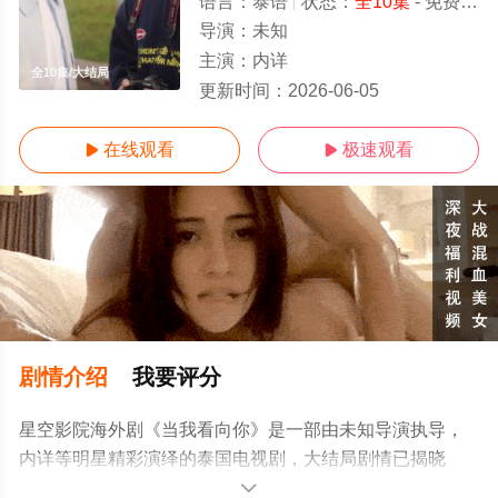
语言：
泰语
状态：
全10集
- 免费在线观看
导演：
未知
主演：
内详
全10集/大结局
更新时间：
2026-06-05
在线观看
极速观看


剧情介绍
我要评分
星空影院海外剧《当我看向你》是一部由未知导演执导，
内详等明星精彩演绎的泰国电视剧，大结局剧情已揭晓
（全10集），手机免费观看高清无删减完整版电视剧全集
