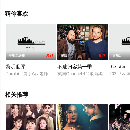
就上星空电影网，更多相关信息可移步至豆瓣电视剧、电
视猫或剧情网等平台了解。
猜你喜欢
8.0
9.0
更新至26集
完结
更新2
黎明诅咒
不速归客第一季
the star
Daralai，属于Apa老师和儿子Korn（Aon扮演）的老旧的剧院，因为Ch
英国Channel 4台最新黑色喜剧，由曾编剧过《
2024 / 泰
相关推荐