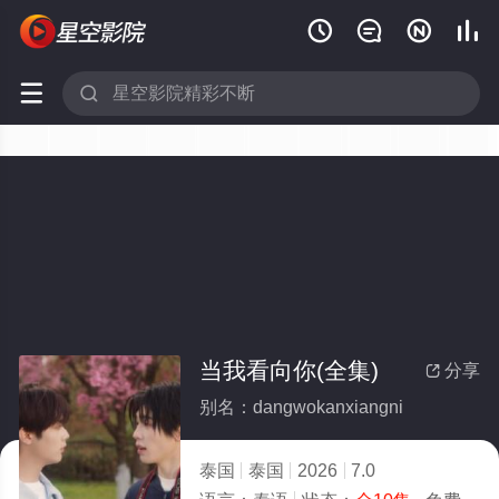






当我看向你(全集)
分享

别名：dangwokanxiangni
泰国
泰国
2026
7.0