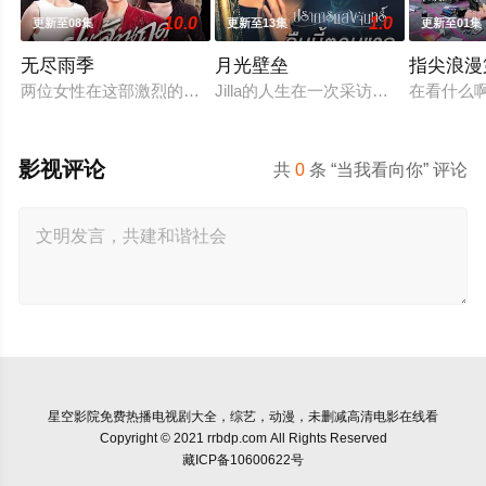
10.0
1.0
更新至08集
更新至13集
更新至01集
无尽雨季
月光壁垒
指尖浪漫
两位女性在这部激烈的家庭剧中争夺强大的蒂纳拉王朝领导权。
Jilla的人生在一次采访中彻底偏离了
在看什么啊，
影视评论
共
0
条 “当我看向你” 评论
星空影院
免费热播电视剧大全，综艺，动漫，未删减高清电影在线看
Copyright © 2021 rrbdp.com All Rights Reserved
藏ICP备10600622号