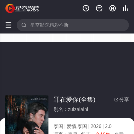






罪在爱你(全集)
分享

别名：zuizaiaini
泰国
爱情,泰国
2026
2.0