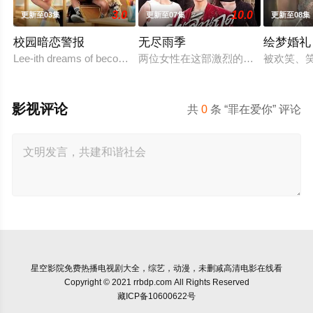
3.0
10.0
更新至03集
更新至07集
更新至08集
校园暗恋警报
无尽雨季
绘梦婚礼
Lee-ith dreams of becoming a cool indie rock musician. Because 
两位女性在这部激烈的家庭剧中争夺
被欢笑、
影视评论
共
0
条 “罪在爱你” 评论
星空影院
免费热播电视剧大全，综艺，动漫，未删减高清电影在线看
Copyright © 2021 rrbdp.com All Rights Reserved
藏ICP备10600622号