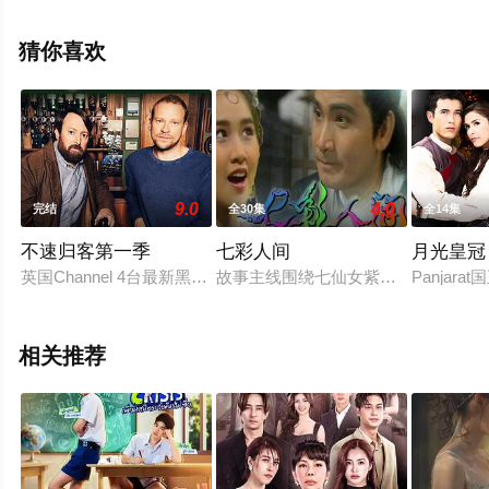
清无删减完整版电视剧全集就上星空电影网，更多相关信
息可移步至豆瓣电视剧、电视猫或剧情网等平台了解。
猜你喜欢
9.0
4.0
完结
全30集
全14集
不速归客第一季
七彩人间
月光皇冠
英国Channel 4台最新黑色喜剧，由曾编剧过《副总统 Veep》和《幕后危机 Th
故事主线围绕七仙女紫衣与凡人画家
Panjar
相关推荐