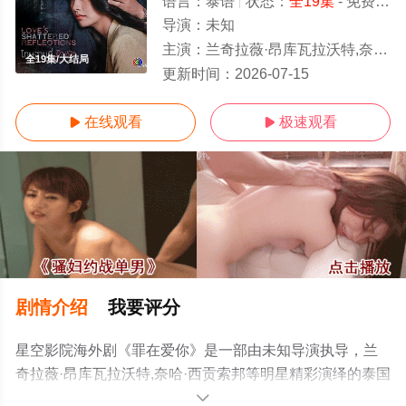
语言：
泰语
状态：
全19集
- 免费在线观看
导演：
未知
主演：
兰奇拉薇·昂库瓦拉沃特,奈哈·西贡索邦
全19集/大结局
更新时间：
2026-07-15
在线观看
极速观看


剧情介绍
我要评分
星空影院海外剧《罪在爱你》是一部由未知导演执导，兰
奇拉薇·昂库瓦拉沃特,奈哈·西贡索邦等明星精彩演绎的泰国
电视剧，大结局剧情已揭晓（全19集），手机免费观看高
