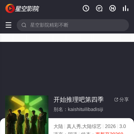






开始推理吧第四季
分享

别名：kaishituilibadisiji
大陆
真人秀,大陆综艺
2026
3.0