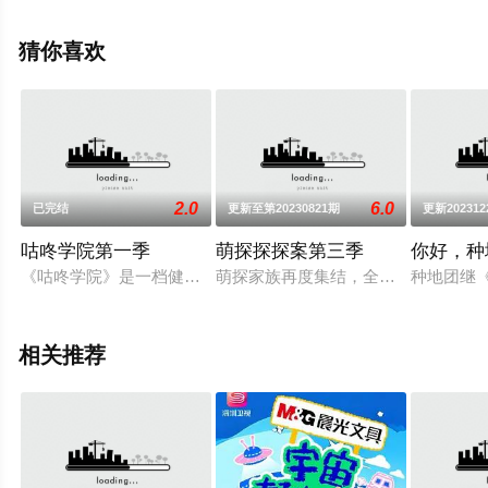
节目就上星空电影网，更多相关信息可移步至豆瓣综艺、
电视猫或剧情网等平台了解。
猜你喜欢
2.0
6.0
已完结
更新至第20230821期
更新202312
咕咚学院第一季
萌探探探案第三季
你好，种
《咕咚学院》是一档健身生活类节目。节目为广大白领解决亚健
萌探家族再度集结，全新“冒险”概念
种地团继
相关推荐