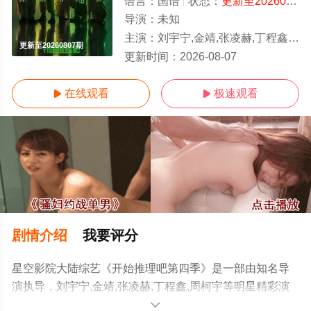
语言：
国语
状态：
更新至20260807期
导演：
未知
主演：
刘宇宁,金靖,张凌赫,丁程鑫,周柯宇
更新至20260807期
更新时间：
2026-08-07
在线观看
极速观看


剧情介绍
我要评分
星空影院大陆综艺《开始推理吧第四季》是一部由知名导
演执导，刘宇宁,金靖,张凌赫,丁程鑫,周柯宇等明星精彩演
绎的大陆综艺节目，手机免费观看高清无删减完整版综艺
