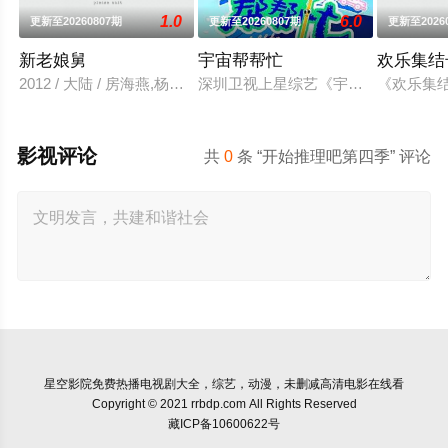
1.0
6.0
更新至20260807期
更新至20260807期
更新至2026
新老娘舅
宇宙帮帮忙
欢乐集结
2012 / 大陆 / 房海燕,杨蕾,柏万青,尹庆一
深圳卫视上星综艺《宇宙帮帮忙》是
《欢乐集
影视评论
共
0
条 “开始推理吧第四季” 评论
星空影院
免费热播电视剧大全，综艺，动漫，未删减高清电影在线看
Copyright © 2021 rrbdp.com All Rights Reserved
藏ICP备10600622号