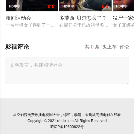
8.0
6.0
HD中字
HD中字
HD中字
夜间运动会
多萝西·贝尔怎么了？
猛尸一家
一名年轻女子遇到了一位在网上认识的富有男友。她很快发现自己陷
在揭开关于已故祖母多萝西·贝尔的
女子瓦娜
影视评论
共
0
条 “鬼上车” 评论
星空影院
免费热播电视剧大全，综艺，动漫，未删减高清电影在线看
Copyright © 2021 rrbdp.com All Rights Reserved
藏ICP备10600622号