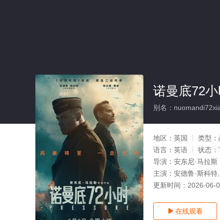
诺曼底72小
别名：nuomandi72xia
地区：
英国
类型：
语言：
英语
状态：
导演：
安东尼·马拉斯
主演：
安德鲁·斯科特,
更新时间：
2026-06-
在线观看
