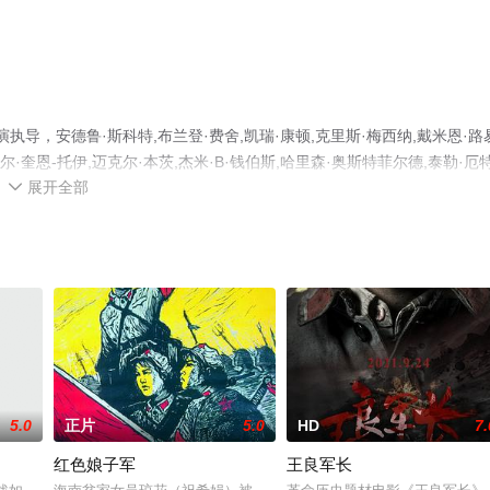
导，安德鲁·斯科特,布兰登·费舍,凯瑞·康顿,克里斯·梅西纳,戴米恩·路
尔·奎恩-托伊,迈克尔·本茨,杰米·B·钱伯斯,哈里森·奥斯特菲尔德,泰勒·厄
展开全部
廉姆斯,罗莎娜·布朗,保罗等明星精彩演绎的英国电影，手机免费观看高清无删

瓣电影、电视猫或剧情网等平台了解。
5.0
正片
5.0
HD
7.
红色娘子军
王良军长