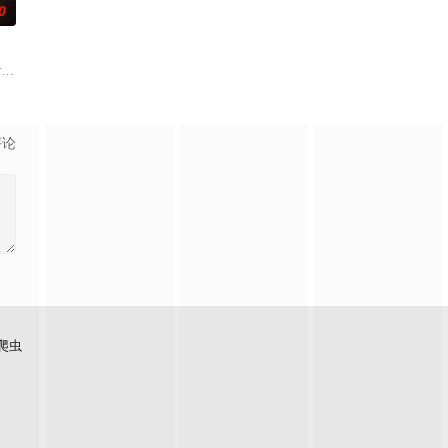
0
艾森豪威尔通报决定成
下令开斩，此时，一只大手飞速甩出钢镖，刽子手纷纷惨叫着
 struggling with guilt and delusions, plans
评论
爬虫