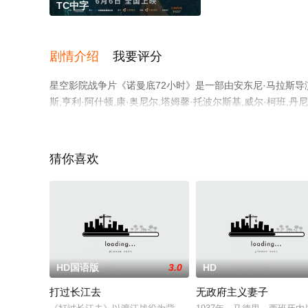
TC中字
剧情介绍
我要评分
星空影院战争片《诺曼底72小时》是一部由安东尼·马拉斯导演执
斯,亨利·阿什顿,康·奥尼尔,塔姆馨·托波尔斯基,威尔·柯班,丹尼
利,理查德·克洛西尔,麦克斯·克罗斯,乔舒亚·希尔,托比·威
完整版电影大全就上星空电影网，更多相关信息可移步至豆
猜你喜欢
HD国语版
3.0
HD
打过长江去
无政府主义妻子