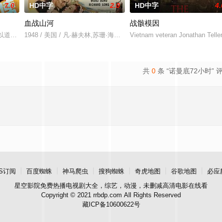
7.0
HD中字
2.0
HD中字
4.
血战山河
战骸模因
气象学家詹姆斯·斯塔格上尉展开，他的职责是向盟军最高指挥官德怀特·戴维·
军被以道台溥庚为首的清军残酷镇压。5名首领被押往断头台。三声炮响后，溥庚
1948 / 美国 / 凡·赫夫林,苏珊·海沃德,波利斯·卡洛夫,朱莉·伦敦
Vietnam veteran Jonathan Teller,
共
0
条 “诺曼底72小时” 
S订阅
百度蜘蛛
神马爬虫
搜狗蜘蛛
奇虎地图
谷歌地图
必应
星空影院
免费热播电视剧大全，综艺，动漫，未删减高清电影在线看
Copyright © 2021 rrbdp.com All Rights Reserved
藏ICP备10600622号