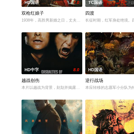
HD国语
7.0
TC国语
双枪红娘子
四渡
1938年，高胜男新婚之日，丈夫被日军残害，父辈亦遭屠戮。
长征时期，红军身处绝境。
HD中字
8.0
HD国语
越战创伤
逆行战场
本片以越战为背景，刻划并揭露了战争中美军的残暴罪行，也以
本应转移的志愿军小分队为