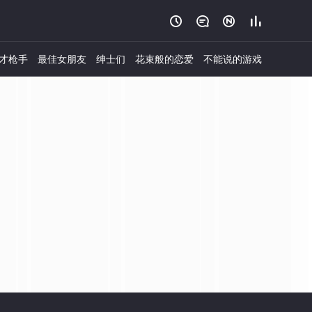




才枪手
最佳女朋友
绅士们
花束般的恋爱
不能说的游戏