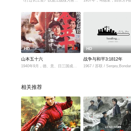
《打过长江去》以渡江战役为背景，再现了新中国成立前的关键
1937年，马德里，西班
HD
9.0
HD
山本五十六
战争与和平3:1812年
1940年9月，德、意、日三国成立同盟。山本五十六被任命为日本
1967 / 苏联 / Sergey,Bondar
相关推荐