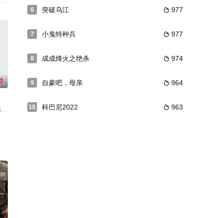
种敌人殊死斗争，为祖国统
。胡斯托原本是一名很有前途的律师，和年轻的妻子曼纽艾拉
在地，幸得装扮成华侨富商的红军干部洪常青（王心刚）和他手下的及时相救，
了中国工农红军早期著名重庆綦江籍将领王良（1905-1932）的传奇成长经历
突破乌江
977
6

小鬼特种兵
977
7

成成烽火之绝杀
974
8

0
自豪吧，母亲
964
9

科巴尼2022
963
10

941后12
上级指派，乔装成街头艺人来到韭菜岗子镇，按照约定时间与潜伏在此的地下交通员
; &nbsp; &nbsp; &nbsp; &am