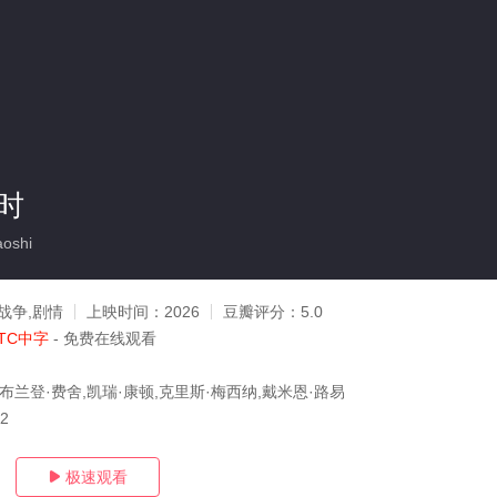
时
oshi
战争,剧情
上映时间：
2026
豆瓣评分：
5.0
TC中字
- 免费在线观看
布兰登·费舍,凯瑞·康顿,克里斯·梅西纳,戴米恩·路易
02
极速观看
