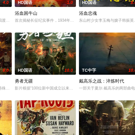
4.0
HD国语
1.0
HD国语
8.
浴血困牛山
浴血忠魂
她举枪聚义，屡袭敌寇威震四方，后得八路军指点决心投身革命。日军欲诱杀高
四渡赤水堪称红军的绝地反击之战。在毛泽东（刘烨 饰）的带领下，红军一渡
首次揭秘长征纪实事件，1934年中央苏区第五次反围剿失败，红六军
东山村少女李玉梅与嫂子韩振英冒
8.0
HD国语
10.0
TC中字
10.
勇者无疆
戴高乐之战：淬炼时代
此表达了编导对战争的憎恶及对和平的珍视与呼唤。艾力逊是新踏入越南战场的
特殊任务逆行重返战场，为完成使命与强敌血战几近全军覆没。
影片根据“100位新中国成立以来感动中国人物”之一，“最美奋斗者
一部关于夏尔·戴高乐的两部曲电