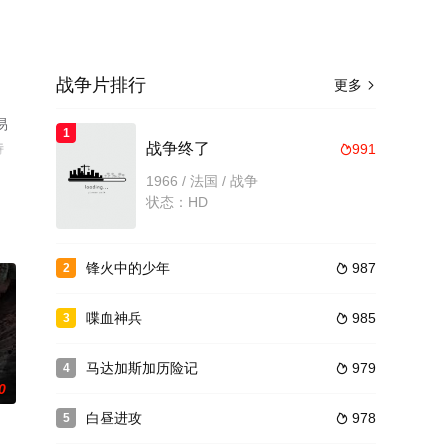
战争片排行
更多

易
1
特
战争终了
991

减
1966 / 法国 / 战争
状态：HD
锋火中的少年
987
2

喋血神兵
985
3

马达加斯加历险记
979
4

0
白昼进攻
978
5
