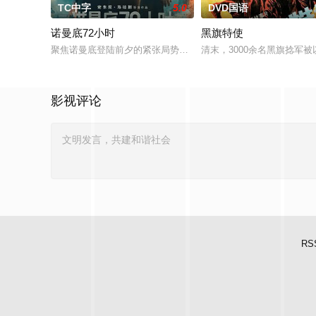
TC中字
5.0
DVD国语
诺曼底72小时
黑旗特使
聚焦诺曼底登陆前夕的紧张局势，围绕盟军远征军最高司令部首席
清末，3000余名黑旗捻
影视评论
RS