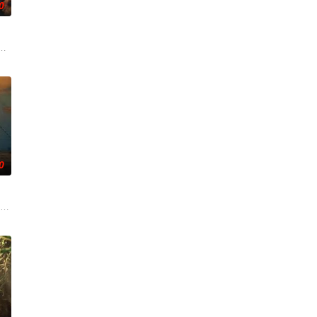
0
胜男，她孤身赴战舍命换
赤水时形势所迫、实属无奈；二渡赤水出其不意，打了敌人个措
团奉命西征，进入贵州石阡，一场战役后，800多名红军消失在石阡困牛山，解
死救助八路军伤员，全村人以血肉之躯守护根据地，用 “军民一心” 的壮阔叙
0
士兵，有一腔为国奉献的激
”罗盛教的真实事迹改编。参与抗美援朝战争的罗盛教是侦察连的一位文书，紧张
影。两部影片将讲述戴高乐于1940年至1945年间的生活与政治投入，并追溯