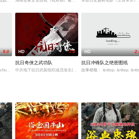
时刻，人民解放军一支先遣分队潜入江南，打进虎穴斗智斗勇，命悬一线却与各
牙内战如火如荼，男人们不是战死前线，就是深陷牢狱，流亡异国成了最好的归宿
海南贫家女吴琼花（祝希娟）被残暴的恶霸南霸天活活打个半死昏倒
革命历史题材电影《王良军长》讲述
9.0
HD
7.0
HD
2.
抗日奇侠之武功队
抗日冲锋队之绝密图纸
联合舰队总司令，并不得不“违背自己的意愿”，接受命令对美、英、荷等国开战。1
chuk,Vyacheslav,Tikhonov
中共地下抗日武装组织成员洛生(李鸿伟 饰)和莺歌(陈千言 饰)受
故事梗概： &nbsp; &nbsp; &nbsp