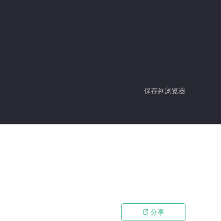
保存到浏览器
分享
