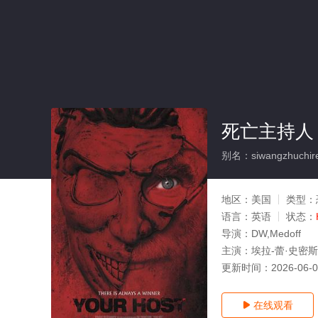
死亡主持人
别名：siwangzhuchir
地区：
美国
类型：
语言：
英语
状态：
导演：
DW,Medoff
主演：
埃拉-蕾·史密斯,杰
更新时间：
2026-06-
在线观看
