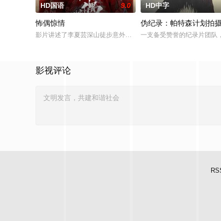
HD国语
9.0
HD中字
怖偶惊情
伪纪录：帕特森计划拍
影片讲述了李夏芸深山徒步意外坠崖后闯入隐秘古宅求救，得男
一支备受赞誉的纪录片团队
影视评论
RS