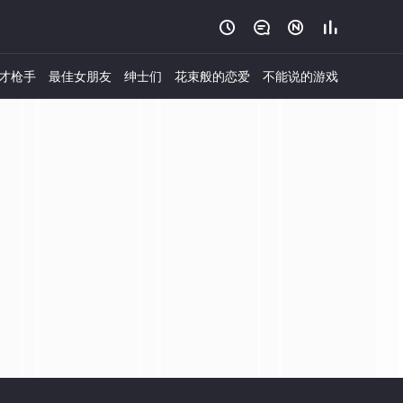




才枪手
最佳女朋友
绅士们
花束般的恋爱
不能说的游戏