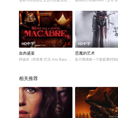
警察可以维持正义也可以耍流氓，当他遇上流氓中的流氓--美国政
孤单的小男孩Olive（艾
HD中字
1.0
HD中字
血肉盛宴
恶魔的艺术
阿迪杰（阿里奥·巴尤 Ario Bayu 饰）刚刚和阿丝翠德（Sigi
影片围绕着一个家庭遭到情妇
相关推荐