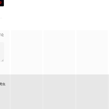
0
似乎藏着不为人知的秘密。
全过程。
ead
演员聚集在一座豪华酒店，计划拍摄一部类似《太空英雌芭芭丽娜》的电影。与此同
评论
爬虫