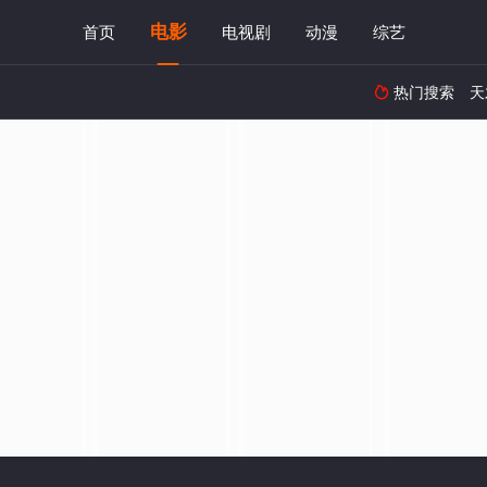
电影
首页
电视剧
动漫
综艺
热门搜索
天
