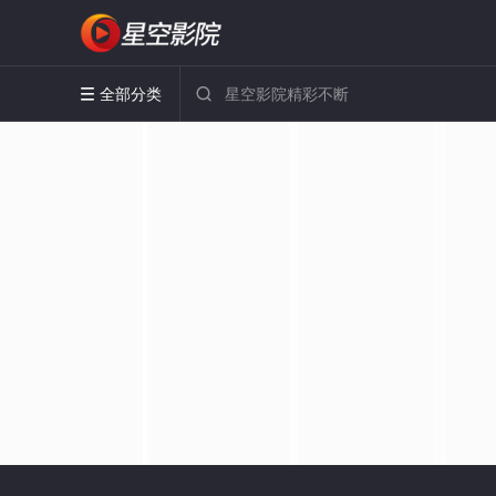
全部分类

