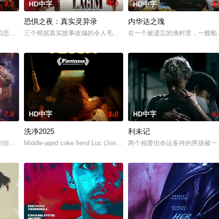
8.0
HD中字
7.0
HD中字
1.
恐惧之夜：真实灵异录
内华达之瑰
自异界的危险实体，对方如同附骨之疽，死咬着目标一路追杀而来。为了护住身
陷悲痛，受邀前往公婆的乡间庄园暂住，试图和丈夫的家人互相慰藉，一同走出
三个根据真实故事改编的令人毛骨悚然的故事，揭示了信仰、恐惧和
在一个被遗忘的渔村里，一艘船
7.0
HD中字
1.0
HD中字
6.
洗净2025
利未记
的摇滚明星。为了帮助他成名，简不择手段，甚至做出可怕的事情。简策划的种
自己不能再撒谎了。他的朋友科蒂认为这是一个制作热门节目的好机会，但当他们
Middle-aged coke fiend Luc (Jonathan Lambert, Quentin Dupieux’s 
两个相爱但命运多舛的男孩被一