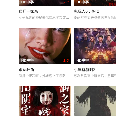
HD中字
7.0
HD中字
猛尸一家亲
鬼玩人6：炼狱
女子瓦娜的神秘表亲温思罗普突然仓皇登门，身后还跟着一个来
爱丽丝在丈夫骤然离世后深
HD中字
1.0
HD中字
跟踪狂简
小屋赫赫叫2
简是个跟踪狂，她迷恋上了乐队成员德米特里——一位冉冉升起
苏利从昏迷中醒来后，意识到