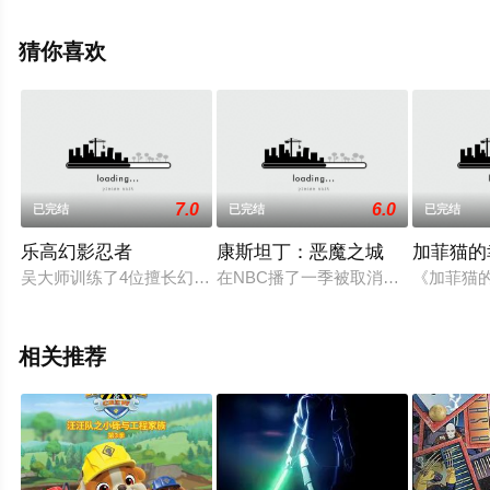
集），手机免费观看高清无删减完整版动漫全集就上星空
电影网，更多相关信息可移步至豆瓣动漫、电视猫或剧情
猜你喜欢
网等平台了解。
7.0
6.0
已完结
已完结
已完结
乐高幻影忍者
康斯坦丁：恶魔之城
加菲猫的
吴大师训练了4位擅长幻影旋转术的幻影忍者，他们正在寻找4
在NBC播了一季被取消的《康斯坦丁 C
《加菲猫
相关推荐