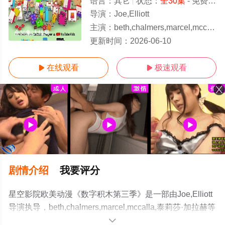
语言：
其它
状态：
全30集
- 免费在线观看
导演：
Joe,Elliott
主演：
beth,chalmers,marcel,mccalla,泰莉莎·加拉
全30集/大结局
更新时间：
2026-06-10
在线观看
极速观看


剧情介绍
我要评分
星空影院欧美动漫《数字积木第三季》是一部由Joe,Elliott
导演执导，beth,chalmers,marcel,mccalla,泰莉莎·加拉赫等
明星精彩演绎的英国动漫，大结局剧情已揭晓（全30
