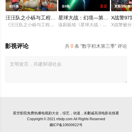
6.0
9.0
全26集
全8集
更新至08集
汪汪队之小砾与工程家族第三季国语
星球大战：幻境—第九个绝地武
X战警9
《汪汪队之小砾与工程家族第2季》是著名儿童动画系列《汪汪
该剧延续《星球大战：幻境》的世界
X战警被
影视评论
共
0
条 “数字积木第三季” 评论
星空影院
免费热播电视剧大全，综艺，动漫，未删减高清电影在线看
Copyright © 2021 rrbdp.com All Rights Reserved
藏ICP备10600622号