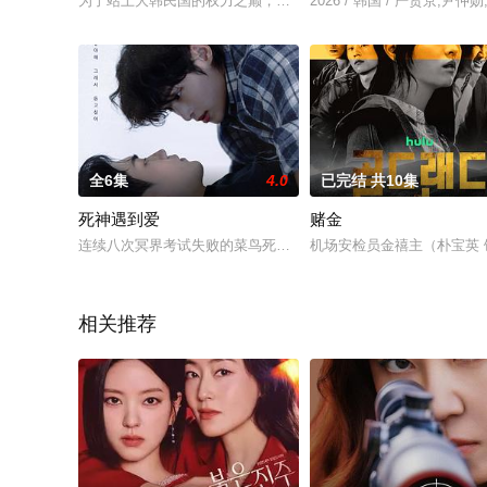
为了站上大韩民国的权力之巅，投身权力卡特尔(译注:检察官体
2026 / 韩国 / 严贤京,
全6集
4.0
已完结 共10集
死神遇到爱
赌金
连续八次冥界考试失败的菜鸟死神智汉，终于迎来了最后一次转
机场安检员金禧主（朴宝英
相关推荐