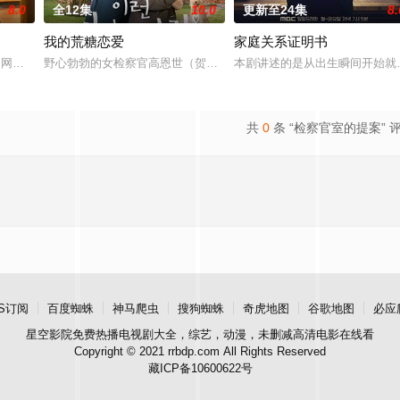
8.0
全12集
10.0
更新至24集
8.
我的荒糖恋爱
家庭关系证明书
钱的网红夫妇，与他们正陷入泥淖般离婚诉讼的医师邻居。两对夫妻卷入连外遇
野心勃勃的女检察官高恩世（贺营 饰）意外失忆，住进拳击教练张泰
本剧讲述的是从出生瞬间开始就
共
0
条 “检察官室的提案” 
S订阅
百度蜘蛛
神马爬虫
搜狗蜘蛛
奇虎地图
谷歌地图
必应
星空影院
免费热播电视剧大全，综艺，动漫，未删减高清电影在线看
Copyright © 2021 rrbdp.com All Rights Reserved
藏ICP备10600622号