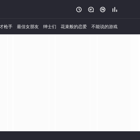




才枪手
最佳女朋友
绅士们
花束般的恋爱
不能说的游戏