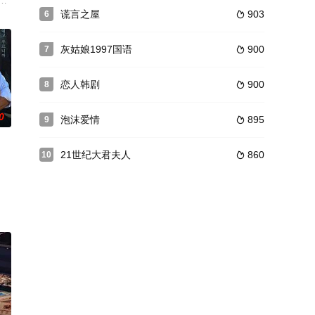
存博弈。
师，成为主人公的青春浪漫喜剧成长故事。
年来无法出道的黄东万（具教焕 饰）在一群有出息的朋友之间，独自觉得自己
谎言之屋
903
6

灰姑娘1997国语
900
7

恋人韩剧
900
8

0
泡沫爱情
895
9

21世纪大君夫人
860
10

那里，他遇见了调查目标：
叛的黑暗世界。身边的人逐个露出真面目，互相残杀、无一幸免
之际收到了入伍通知。惴惴不安的新兵生活突然出现了一道曙光，只要跟着只