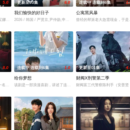
5.0
更新至93集
6.0
连载中 连载到6集
1.
我们愉快的好日子
公寓黑风暴
的缜密而强烈的复仇故事。 ​​​
宝娜过着相夫教子的普通生活。表面上她看起来温顺和善，还很怕婆婆，真实身
2026 / 韩国 / 严贤京,尹仲勋,申正允,尹多英,金惠玉,鲜于在德,尹多
曾经的帮派老大急需现金，于是
8.0
连载中 连载到6集
1.0
更新至01集
4.
给你梦想
财阀X刑警第二季
剔的男上司时宇纠缠在了一起，甚至以不想结婚为由而逃跑的前男友秋天出现了.
一名王牌检察官发现只要轻轻一碰，就能让他们成为异常高效率的搭档，于是两人
该剧是一部浪漫喜剧，讲述了连一个梦想都无所畏惧的十几岁，被现
财阀富三代警察陈利手（安普贤