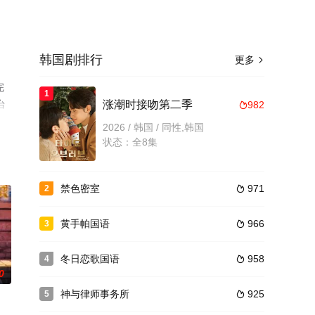
韩国剧排行
更多

完
1
台
涨潮时接吻第二季
982

2026 / 韩国 / 同性,韩国
状态：全8集
禁色密室
971
2

黄手帕国语
966
3

冬日恋歌国语
958
4

0
神与律师事务所
925
5
