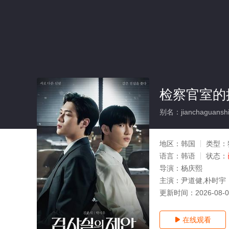
检察官室的
别名：jianchaguanshi
地区：
韩国
类型：
语言：
韩语
状态：
导演：
杨庆熙
主演：
尹道健,朴时宇
更新时间：
2026-08-
在线观看
