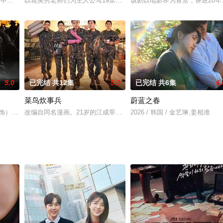
系中紧密的利益集团)的检察官方泰燮，与围绕在他身边的人所上演的一场激烈生
尹仲勋,申正允,尹多英,金惠玉,鲜于在德,尹多勋,文喜京,李商淑,郑孝彬,李家豪,郑永琡
以花美男老师们为主人公写19禁BL小说的女高中生喜欢上了数学老
该剧以电影界为背景，讲述20
5.0
已完结 共12集
5.0
已完结 共6集
6.
菜鸟炊事兵
蔚蓝之春
正的机会。为了找回遗失的生死簿，智汉卧底潜入校园，伪装成大学高材生。在
 饰）意外得到走私集团的金条，瞬间成为猎物，被迫卷入一个充斥住贪婪同背
改编自同名漫画。21岁的江成宰是韩国典型的穷二代，辛苦维持生计
2026 / 韩国 / 金艺琳,姜相准