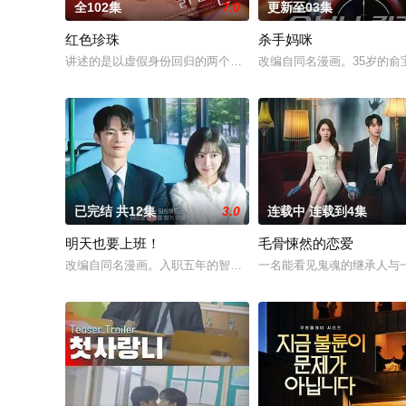
全102集
7.0
更新至03集
红色珍珠
杀手妈咪
讲述的是以虚假身份回归的两个女人揭开隐藏在阿黛勒家的罪恶和真相
改编自同名漫画。35岁的俞
已完结 共12集
3.0
连载中 连载到4集
明天也要上班！
毛骨悚然的恋爱
改编自同名漫画。入职五年的智允在无聊的公司生活中与公司最挑
一名能看见鬼魂的继承人与