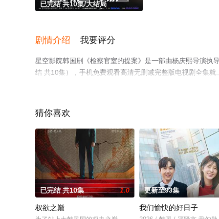
已完结 共10集/大结局
剧情介绍
我要评分
星空影院韩国剧《检察官室的提案》是一部由杨庆熙导演执导
结 共10集），手机免费观看高清无删减完整版电视剧全集
了解。
猜你喜欢
已完结 共10集
1.0
更新至93集
权欲之巅
我们愉快的好日子