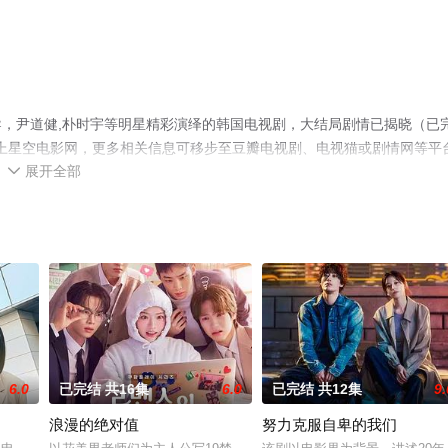
，尹道健,朴时宇等明星精彩演绎的韩国电视剧，大结局剧情已揭晓（已
就上星空电影网，更多相关信息可移步至豆瓣电视剧、电视猫或剧情网等平
展开全部

6.0
已完结 共16集
6.0
已完结 共12集
9.
浪漫的绝对值
努力克服自卑的我们