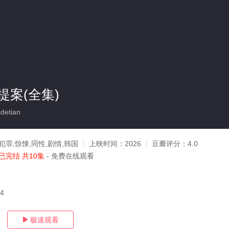
提案(全集)
detian
犯罪,惊悚,同性,剧情,韩国
上映时间：
2026
豆瓣评分：
4.0
已完结 共10集
- 免费在线观看
04
极速观看
