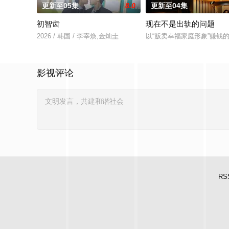
更新至05集
8.0
更新至04集
初智齿
现在不是出轨的问题
2026 / 韩国 / 李宰焕,金灿圭
以“贩卖幸福家庭形象”赚
影视评论
RS