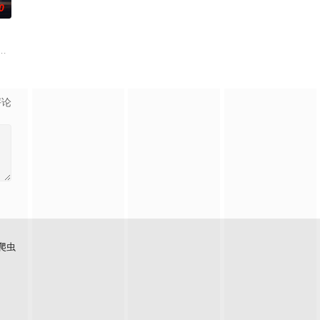
0
都算小事的惊人秘密后，展开了一连串失控的连锁冲突。
河（丁海寅 饰）家中，对方还自称是她的男友。这段剪不断理还乱的棘手关系
被打上家庭崩溃烙印的一个孩子和面对冷酷的偏见和命运，重新找回自己人生
评论
爬虫