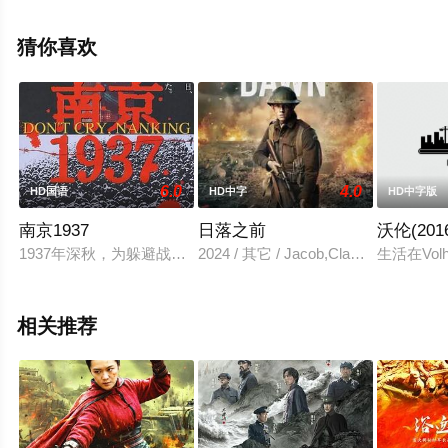
版电影大全就上星空电影网，更多相关信息可移步至豆瓣
电影、电视猫或剧情网等平台了解。
猜你喜欢
6.0
4.0
HD国语
HD中字
HD中字版
南京1937
日落之前
沃伦(201
1937年深秋，为躲避战乱，中国医生成贤（秦汉 饰）携带怀
2024 / 其它 / Jacob,Clayton,
生活在Vo
相关推荐