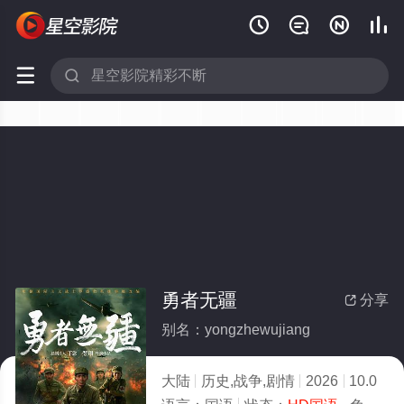






勇者无疆
分享

别名：yongzhewujiang
大陆
历史,战争,剧情
2026
10.0