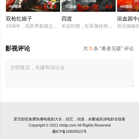
7.0
4.0
HD国语
TC国语
HD国语
双枪红娘子
四渡
浴血困牛
1938年，高胜男新婚之日，丈夫被日军残害，父辈亦遭屠戮。
长征时期，红军身处绝境。四渡赤水
首次揭秘
影视评论
共
0
条 “勇者无疆” 评论
星空影院
免费热播电视剧大全，综艺，动漫，未删减高清电影在线看
Copyright © 2021 rrbdp.com All Rights Reserved
藏ICP备10600622号