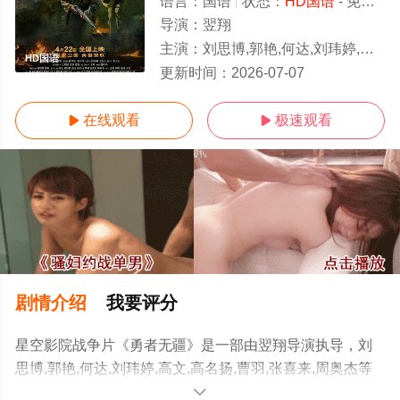
语言：
国语
状态：
HD国语
- 免费在线观看
导演：
翌翔
主演：
刘思博,郭艳,何达,刘玮婷,高文,高名扬,曹羽,张喜来,周奥杰
HD国语
更新时间：
2026-07-07
在线观看
极速观看


剧情介绍
我要评分
星空影院战争片《勇者无疆》是一部由翌翔导演执导，刘
思博,郭艳,何达,刘玮婷,高文,高名扬,曹羽,张喜来,周奥杰等
明星精彩演绎的大陆电影，手机免费观看高清无删减完整
