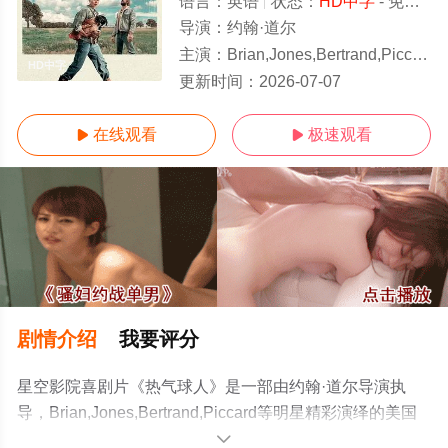
语言：
英语
状态：
HD中字
- 免费在线观看
导演：
约翰·道尔
主演：
Brian,Jones,Bertrand,Piccard
HD中字
更新时间：
2026-07-07
在线观看
极速观看


剧情介绍
我要评分
星空影院喜剧片《热气球人》是一部由约翰·道尔导演执
导，Brian,Jones,Bertrand,Piccard等明星精彩演绎的美国
电影，手机免费观看高清无删减完整版电影大全就上星空
