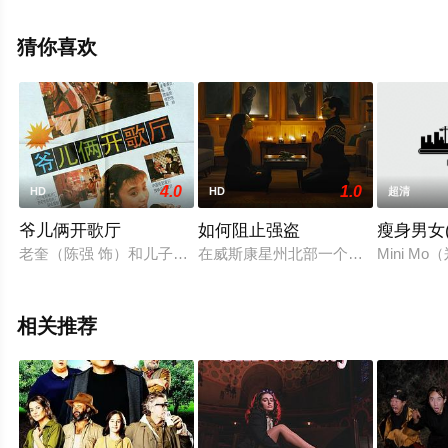
电影网，更多相关信息可移步至豆瓣电影、电视猫或剧情
网等平台了解。
猜你喜欢
4.0
1.0
HD
HD
超清
爷儿俩开歌厅
如何阻止强盗
瘦身男女
老奎（陈强 饰）和儿子二子（陈佩斯 饰）在深圳闯荡一番后，
在威斯康星州北部一个荒凉的小镇上
Mini 
相关推荐