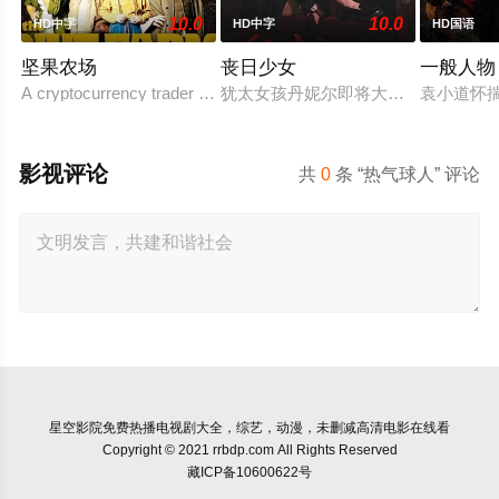
10.0
10.0
HD中字
HD中字
HD国语
坚果农场
丧日少女
一般人物
A cryptocurrency trader from San Francisco takes over his missi
犹太女孩丹妮尔即将大学毕业，却对
袁小道怀
影视评论
共
0
条 “热气球人” 评论
星空影院
免费热播电视剧大全，综艺，动漫，未删减高清电影在线看
Copyright © 2021 rrbdp.com All Rights Reserved
藏ICP备10600622号