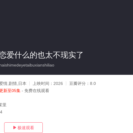
在恋爱什么的也太不现实了
aishimedeyetaibuxianshiliao
爱情,剧情,日本
上映时间：
2026
豆瓣评分：
8.0
更新至05集
- 免费在线观看
茉里
04
极速观看
