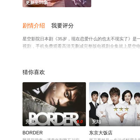
更新至05集
剧情介绍
我要评分
星空影院日本剧《35岁，现在恋爱什么的也太不现实了》是
视剧，手机免费观看高清无删减完整版电视剧全集就上星空
猜你喜欢
完结
9.0
完结
BORDER
东京大饭店