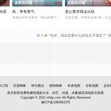
1.0
更新至95集
8.0
更新至05集
3.
的谎
风，带有香气
老公要求我去出轨
任男友在性生活的不合而深陷情感创伤。面对身边朋友接连结婚的焦虑，她向相
本剧以田中光著作《明治的南丁格尔 大关和物语》为原案，取材自
主妇花惠（中村百合香 饰）与丈
外人眼中完美无瑕的恩爱夫妻。丈夫是节目的王牌主持，妻子则是打理他演艺事
共
0
条 “35岁，现在恋爱什么的也太不现实了” 
S订阅
百度蜘蛛
神马爬虫
搜狗蜘蛛
奇虎地图
谷歌地图
必应
星空影院
免费热播电视剧大全，综艺，动漫，未删减高清电影在线看
Copyright © 2021 rrbdp.com All Rights Reserved
藏ICP备10600622号