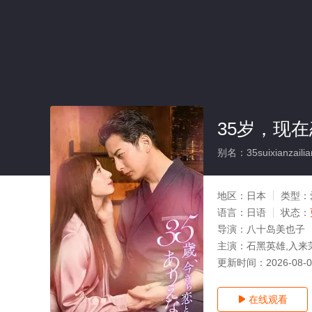
35岁，现
别名：35suixianzailian
地区：
日本
类型：
语言：
日语
状态：
导演：
八十岛美也子
主演：
石黑英雄,入来
更新时间：
2026-08-
在线观看
