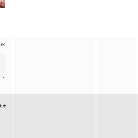
0
识于大学、如今又是职场
日本首位专业女护士大关和与铃木雅的真实经历，描绘了她们推动护士注册制度
夫弘树（佐野玲於 饰）及4岁女儿看似幸福，却面临着丧偶式育儿与长达5年的
务的个人事务所精明女总裁。然而，世人皆不知妻子那近乎疯狂
评论
爬虫