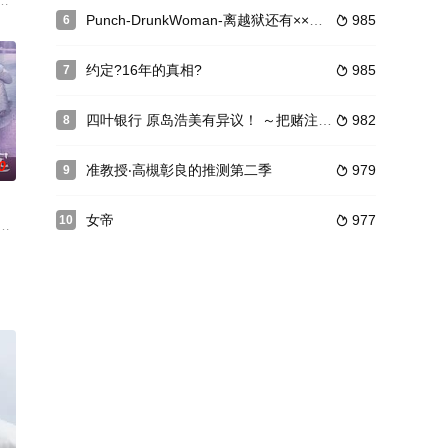
队伍。这一人生转折令他平
。在被赞誉为顶级主厨的过程中，他的自信逐渐变成了自大，可
介（林遣都 饰）的指导下，她学会从面对恶性案件转为倾听孩子与家庭的隐秘
因病去世，这让她的四个孩子很长时间无法展露笑容。自此以后，作为长女的伴
Punch-DrunkWoman-离越狱还有××天-第二季
985
6

约定?16年的真相?
985
7

四叶银行 原岛浩美有异议！ ～把赌注压在她身上～
982
8

0
准教授‧高槻彰良的推测第二季
979
9

女帝
977
10

家。虽然丈夫纯平因为调
哉饰），描写了他和内心纠结、怀揣秘密的学生们之间发生充满
生们挑战极限、获得成长的故事，工藤阿须加、川口春奈、林遣都、葵若菜、井
故失去孩子的母亲中越纮海（北川景子 饰），在怨恨引起事故的熟食店社长结城