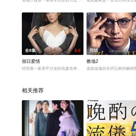
警视厅搜查一课青年刑警石川安吾（小栗旬 饰）是一个内心倍感
尾花夏树是一名法式料理主
全8集
5.0
完结
假日爱情
教场2
经营着一家美甲沙龙的高森杏寿（仲里依纱饰），与心爱的丈夫·
该剧改编自长冈弘树的畅销
相关推荐