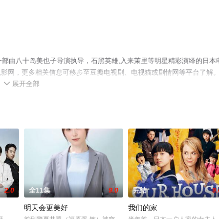
一部由八十岛美也子导演执导，石黑英雄,入来茉里等明星精彩演绎的日本
电影网，更多相关信息可移步至豆瓣电视剧、电视猫或剧情网等平台了解
展开全部

2.0
全11集
9.0
完结
9.
明天会更美好
我们的家