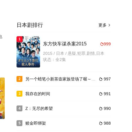
日本剧排行
更多

电
1
。
东方快车谋杀案2015
999

2015 / 日本 / 悬疑,犯罪,剧情,日本
状态：全2集
另一个蜡笔小新茶壶家族登场了喔～！第二季
997
2

我存在的时间
991
3

Z：无尽的希望
990
4

0
赎金即绑架
988
5
