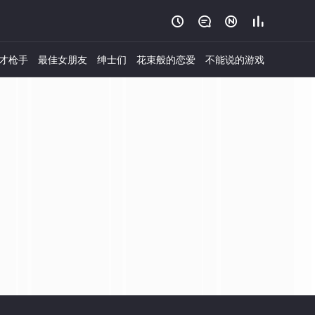




才枪手
最佳女朋友
绅士们
花束般的恋爱
不能说的游戏