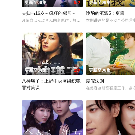
更新至06集
9.0
更新至06集
夫妇与16岁～疯狂的邻居～
晚酌的流派5：夏篇
改编自ぱんぷきん同名原作，故事以在小公寓里过着新婚生活的
本剧讲述的是不动产公司营
更新至04集
1.0
更新至06集
八神瑛子：上野中央署组织犯
度假法则
罪对策课
在美容诊所高强度工作、身
改编自深町秋生的超人气警察小说《组织犯罪对策课 八神瑛子》