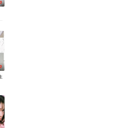
0
遇，日常生活由此开始发生
生信条，展开的日常奋斗。她将工作以外的所有时间都献给了
为中心，讲述这两个笨拙之人寻觅属于自己幸福历程的爱情故事。一良因过去的
金字塔顶端的五藤直也（小川饰），以及每天被他使唤来使唤去、身处底层阴
0
生
她来到已故祖母留下的海边别墅，开启了一段治愈身心的“人生
的秘密恋情，在嫉妒、误解和被发现的恐惧中艰难前行。他们的爱情始于学校空
不惜动用武力，甚至与
良少年转生为偶像，在未知的世界中相互碰撞、同时痛击演艺圈恶意的以下克上