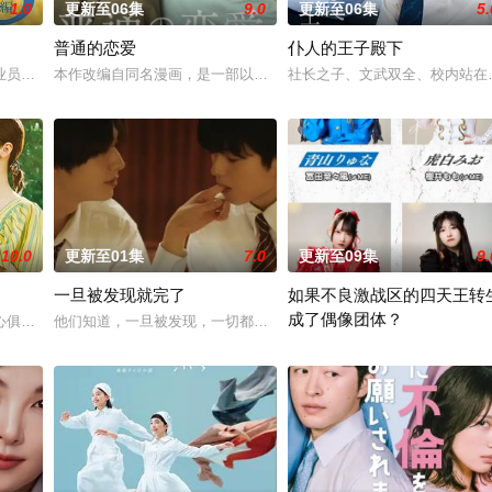
1.0
更新至06集
9.0
更新至06集
5.
普通的恋爱
仆人的王子殿下
公司职员・野村纮为中心展开。在与妻子冴吵架时，他与搬来隔壁的白石美子相
业员伊泽美幸（栗山千明 饰）围绕“如何在一天结束时把酒喝得最美味”这一人
本作改编自同名漫画，是一部以处于上下级关系的文原一良与东庆伊
社长之子、文武双全、校内站在
10.0
更新至01集
7.0
更新至09集
9.
一旦被发现就完了
如果不良激战区的四天王转
成了偶像团体？
心俱疲的星野绿（桥本环奈 饰），因诊所突然倒闭而失业。在哥哥的建议下，
他们知道，一旦被发现，一切都会结束。一对高中情侣努力守护他们
系列。故事围绕上野中央署“暴力团对策课”的女警八神瑛子展开。为了破案，她
本作描绘的是只懂打架的四名不