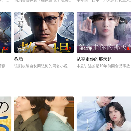
空虚和孤独的人，当初做巡警时他曾在现场附近抓住凶手，从而如愿进入刑警
厨。他在料理上倾注自己的人生，靠自己的才能在巴黎开店、拿到了米其林二星
前刑警夏井翼（福原遥 饰）被突然调任至儿童咨询所，在上司藏田聪
半年前，日本一户人家的女主人
8.0
完结
4.0
全11集
9.
教场
从夺走你的那天起
纯平（冢本高史饰）、女儿·七香（涩谷南那饰），是一个寻常且幸福的三口之
警察小说，塑造了一位对学生毫不留情的铁面警察学校教官·风间公亲（木村拓
该剧改编自长冈弘树的同名小说，以培养警察的警校为舞台，描述学
本剧讲述的是10年前因食品事