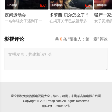
8.0
6.0
HD中字
HD中字
HD中字
夜间运动会
多萝西·贝尔怎么了？
猛尸一家
一名年轻女子遇到了一位在网上认识的富有男友。她很快发现自己陷
在揭开关于已故祖母多萝西·贝尔的
女子瓦娜
影视评论
共
0
条 “陌生人：第一章” 评论
星空影院
免费热播电视剧大全，综艺，动漫，未删减高清电影在线看
Copyright © 2021 rrbdp.com All Rights Reserved
藏ICP备10600622号