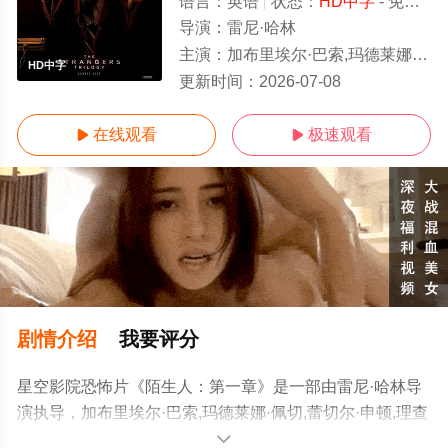
语言：
英语
状态：
HD中字
- 免费在线观看
导演：
雷尼·哈林
主演：
加布里埃尔·巴索,玛德莱娜·佩切,蕾切尔·申顿,理查德·布雷克,埃拉·
HD中字
更新时间：
2026-07-08
在线观看
极速观看


剧情介绍
我要评分
星空影院恐怖片《陌生人：第一章》是一部由雷尼·哈林导
演执导，加布里埃尔·巴索,玛德莱娜·佩切,蕾切尔·申顿,理查
德·布雷克,埃拉·布鲁科莱里,艾玛·霍瓦特,吴宇卫,弗洛伊·格
