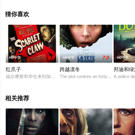
特瑞兹,瑞贝卡·詹士顿,J·R·埃斯波西托,佳尼斯·阿赫恩,弗洛
里安·克莱尔,本·卡特赖特,瑞恩·邦恩,Brian,Law,史蒂威·戴维
猜你喜欢
斯,迈尔斯·叶基尼,Rafaella,Biscayn等明星精彩演绎的美国
电影，手机免费观看高清无删减完整版电影大全就上星空
电影网，更多相关信息可移步至豆瓣电影、电视猫或剧情
网等平台了解。
8.0
7.0
HD中字
HD中字
HD中字
红爪子
跨越凛冬
邦迪和绿
福尔摩斯和华生来到加拿大的魁北克出席加拿大皇家上流社会的
The plot centres on forty-something Ma
A police d
相关推荐