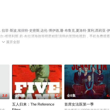
·斯波,埃丝特·史密斯,达伦·博伊德,珊·布鲁克,夏洛特·莱利,西莉亚·
,丹妮尔·维塔利斯,莉·布拉泽海德等明星精彩演绎的英国电视剧，手机免费观
展开全部
可移步至豆瓣电视剧、电视猫或剧情网等平台了解。

3.0
全12集
5.0
全8集
4.
五人归来：The Reference
首席女法医第一季
Films