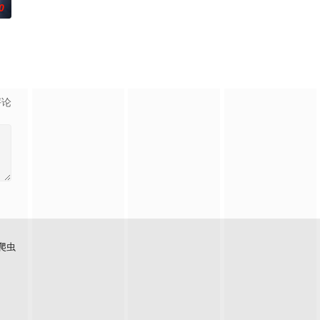
0
nise、地质学家
新的危险威胁。过去，记者Helen
且意义重大的题材之一——私家侦探故事。第二季迎来洛杉矶标志性私家侦探兼
评论
爬虫