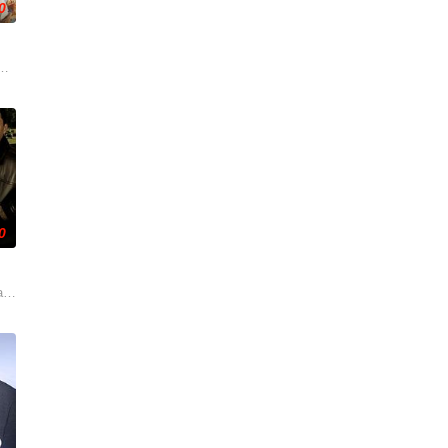
0
London t
酒吧的英国前刑警，原以为能过上平静生活。然而，当地接连发生游客离奇死
0
故事。该剧发生在90年
aland drama series “The Brokenwood Mysterie” w