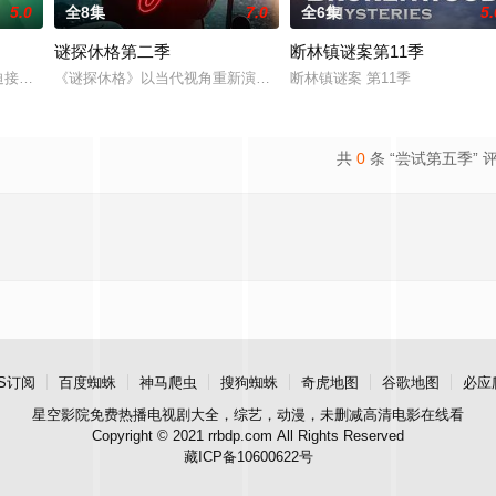
5.0
全8集
7.0
全6集
5.
谜探休格第二季
断林镇谜案第11季
谢尔顿和莱纳德制造的设备，意外导致了多元宇宙的世界末日，他必须与女友De
hols在被迫接受“净化”后幸存下来，但记忆却已丧失，而地堡正从叛乱中恢复，并面临着
《谜探休格》以当代视角重新演绎了文学、电影和电视史上最受欢迎
断林镇谜案 第11季
共
0
条 “尝试第五季” 
S订阅
百度蜘蛛
神马爬虫
搜狗蜘蛛
奇虎地图
谷歌地图
必应
星空影院
免费热播电视剧大全，综艺，动漫，未删减高清电影在线看
Copyright © 2021 rrbdp.com All Rights Reserved
藏ICP备10600622号