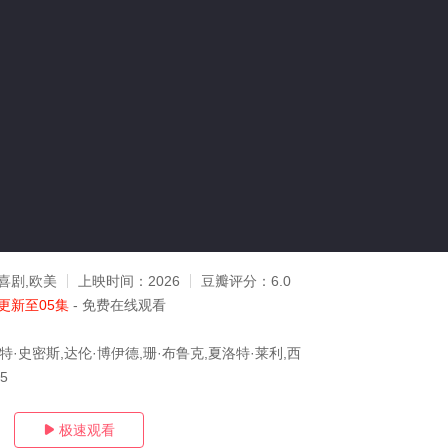
喜剧,欧美
上映时间：
2026
豆瓣评分：
6.0
更新至05集
- 免费在线观看
特·史密斯,达伦·博伊德,珊·布鲁克,夏洛特·莱利,西
05
极速观看
