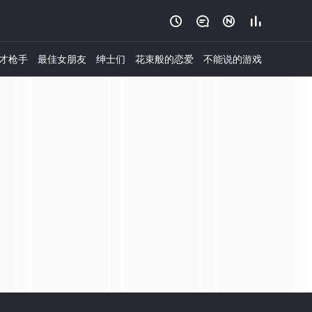




才枪手
最佳女朋友
绅士们
花束般的恋爱
不能说的游戏