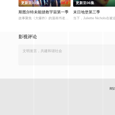
更新至03集
10.0
更新至06集
斯图尔特未能拯救宇宙第一季
末日地堡第三季
故事聚焦《大爆炸》的漫画书老板斯图尔特·布鲁姆，他弄坏了一个
当下，Juliette Nic
影视评论
RS