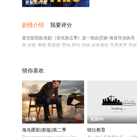
更新至05集
剧情介绍
我要评分
星空影院欧美剧《尝试第五季》是一部由艾丽·海登导演执导，拉菲
里,科林·摩根,斯嘉丽·雷纳,库珀·特纳,吉米索拉·艾库美罗
清无删减完整版电视剧全集就上星空电影网，更多相关信息
猜你喜欢
全6集
9.0
更新06
海岛匿影(新版)第二季
错位教育