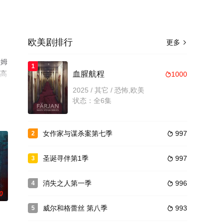
欧美剧排行
更多

伊姆
1
看高
血腥航程
1000

2025 / 其它 / 恐怖,欧美
状态：全6集
女作家与谋杀案第七季
997
2

圣诞寻伴第1季
997
3

消失之人第一季
996
4

0
威尔和格蕾丝 第八季
993
5
