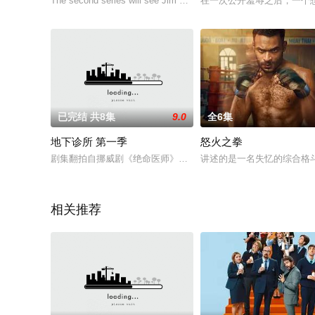
The second series will see Jim Bergerac starting to put his life b
在一次公开羞辱之后，一个
已完结 共8集
9.0
全6集
地下诊所 第一季
怒火之拳
剧集翻拍自挪威剧《绝命医师》，讲述外科医生丹尼尔(斯特朗饰
讲述的是一名失忆的综合格
相关推荐