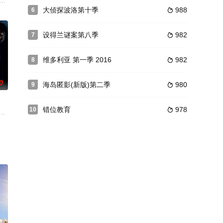
席法医，到如今返回故乡重拾旧职并调查一起骇人听闻的谋杀案的历程。斯卡佩塔
大侦探波洛第十季
988
6

片《五人归来》中探讨的充满画面感和冒犯性的电影。
设得兰谜案第八季
982
7

维多利亚 第一季 2016
982
8

0
海岛匿影(新版)第二季
980
9

错位教育
978
10

的病人。在一位心怀不满
的真实身份。此时，他深陷犯罪、野心和秘密的危险网络之中，
 Lisa
他们目击了一场血腥的浴室谋杀，他们不敢透露看到了什么，凶手步步紧逼，他