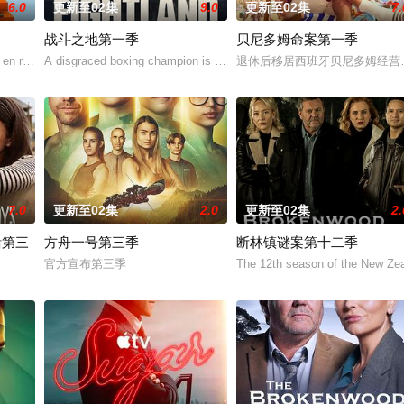
6.0
更新至02集
9.0
更新至02集
7.
战斗之地第一季
贝尼多姆命案第一季
he meaning
en redes sociales una foto en el set de maquill
A disgraced boxing champion is released from prison and returns to 
退休后移居西班牙贝尼多姆经营
7.0
更新至02集
2.0
更新至02集
2.
活第三
方舟一号第三季
断林镇谜案第十二季
且还将是一部庞大的家庭剧，讲述那些抚养他的人、以及他年少时期认识的人的
官方宣布第三季
The 12th season of the New Ze
on 2, Netflix has renewed My Life with the Walt