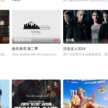
ack toget
想成为网红的人进入了一所小镇大学，在那里她渴望重新获得她的社会地位。
斯卡佩塔从1990年代担任首
这部合集包括 12 部二战时期的宣传电影，其中许多都是在系列纪录
5.0
更新至06全
2.0
全6集
10.
迷失海湾 第二季
目击证人2014
)在悲剧命运的驱使下来到了一家伦敦的地下诊所，这家诊所愿意接治任何付钱
斗选手为在综合格斗界占据一席之地而奋力拼搏的故事，同时他还试图找回自己
After dealing with the repercussions of her actions from last year, DC
两个15岁的少年在森林密会，