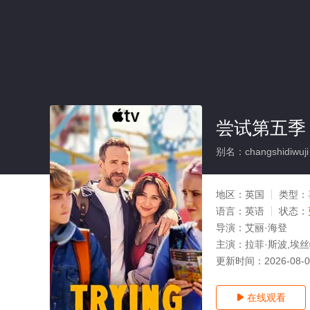
尝试第五季
别名：changshidiwuji
地区：
英国
类型：
语言：
英语
状态：
导演：
艾丽·海登
主演：
拉菲·斯波,埃丝
更新时间：
2026-08-
在线观看
