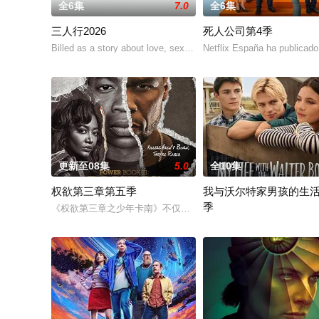
全6集
7.0
全6集
三人行2026
死人公司第4季
Billed as a story about love, sex and passion – a reflection of t
Netflix España ha publicado 
更新至08集
5.0
全10集
权欲第三章第五季
我与沃尔特家男孩的生
季
《权欲第三章之少年卡南》不仅讲述了卡南斯塔克的童年故事，而
Ahead of the arrival of Seas