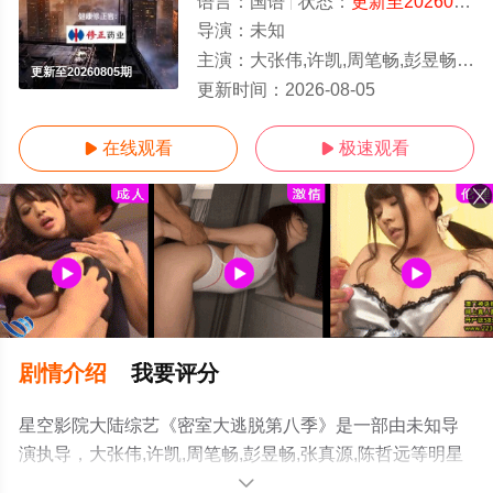
语言：
国语
状态：
更新至20260805期
导演：
未知
主演：
大张伟,许凯,周笔畅,彭昱畅,张真源,陈哲远
更新至20260805期
更新时间：
2026-08-05
在线观看
极速观看


剧情介绍
我要评分
星空影院大陆综艺《密室大逃脱第八季》是一部由未知导
演执导，大张伟,许凯,周笔畅,彭昱畅,张真源,陈哲远等明星
精彩演绎的大陆综艺节目，手机免费观看高清无删减完整
