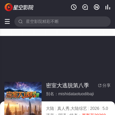






密室大逃脱第八季
分享

别名：mishidataotuodibaji
大陆
真人秀,大陆综艺
2026
5.0