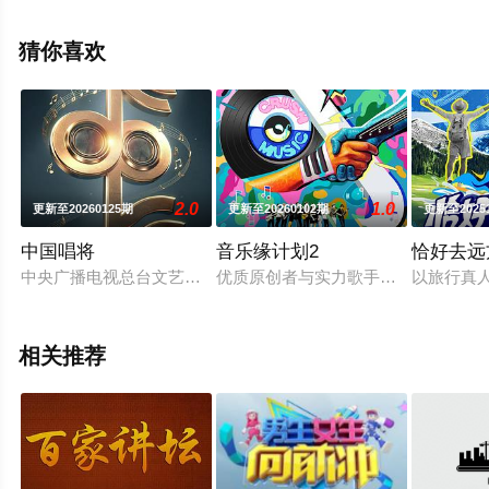
版综艺节目就上星空电影网，更多相关信息可移步至豆瓣
综艺、电视猫或剧情网等平台了解。
猜你喜欢
2.0
1.0
更新至20260125期
更新至20260102期
更新至2025
中国唱将
音乐缘计划2
恰好去远
中央广播电视总台文艺节目中心音乐人才选拔类节目《中国唱将》
优质原创者与实力歌手双向奔赴，全
以旅行真
相关推荐