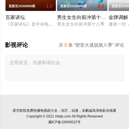
1.0
8.0
更新至20260806期
更新至20260806期
更新至2026
百家讲坛
男生女生向前冲第十八季
金牌调解
《百家讲坛》是中央电视台科教频道（CCTV-10）2001年
男生女生向前冲第十八季
邀请一对
影视评论
共
0
条 “密室大逃脱第八季” 评论
星空影院
免费热播电视剧大全，综艺，动漫，未删减高清电影在线看
Copyright © 2021 rrbdp.com All Rights Reserved
藏ICP备10600622号