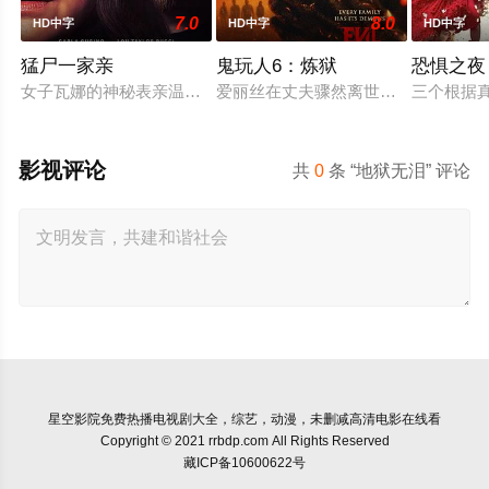
7.0
8.0
HD中字
HD中字
HD中字
猛尸一家亲
鬼玩人6：炼狱
恐惧之夜
女子瓦娜的神秘表亲温思罗普突然仓皇登门，身后还跟着一个来
爱丽丝在丈夫骤然离世后深陷悲痛，
三个根据
影视评论
共
0
条 “地狱无泪” 评论
星空影院
免费热播电视剧大全，综艺，动漫，未删减高清电影在线看
Copyright © 2021 rrbdp.com All Rights Reserved
藏ICP备10600622号