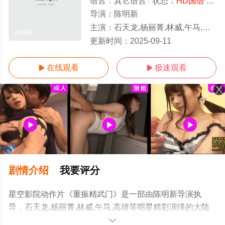
语言：
其它语言
状态：
HD国语
- 免费在线观看
导演：
陈明新
主演：
石天龙,杨丽菁,林威,午马,高雄
HD国语
更新时间：
2025-09-11
在线观看
极速观看


剧情介绍
我要评分
星空影院动作片《重振精武门》是一部由陈明新导演执
导，石天龙,杨丽菁,林威,午马,高雄等明星精彩演绎的大陆
电影，手机免费观看高清无删减完整版电影大全就上星空
