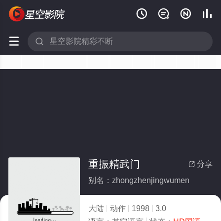






重振精武门
分享

别名：zhongzhenjingwumen
大陆
动作
1998
3.0