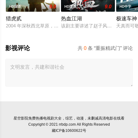
9.0
9.0
HD国语
HD国语
HD中字
猎虎贰
热血江湖
极速车神
2004 年深秋西北草原，假交警截停铜矿押运车，炸药破箱、
该剧主要讲述了赵子风从小和爷爷在
天真而可敬
影视评论
共
0
条 “重振精武门” 评论
星空影院
免费热播电视剧大全，综艺，动漫，未删减高清电影在线看
Copyright © 2021 rrbdp.com All Rights Reserved
藏ICP备10600622号