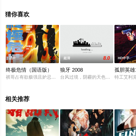
电影网，更多相关信息可移步至豆瓣电影、电视猫或剧情
网等平台了解。
猜你喜欢
7.0
8.0
正片
超清
HD中字
终极危情（国语版）
狼牙 2008
孤胆英雄1
祺哥占有欲极强且妒忌心重，对小蓉在外结织异性甚为反感，每
台风过境，阴霾的天色不知会在闭港
特工艾利
相关推荐