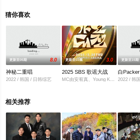
11全集），手机免费观看高清无删减完整版综艺节目就上
星空电影网，更多相关信息可移步至豆瓣综艺、电视猫或
猜你喜欢
剧情网等平台了解。
8.0
3.0
更新至05期
更新至03集
更新至15期
神秘二重唱
2025 SBS 歌谣大战
白Packer
2022 / 韩国 / 日韩综艺
MC由安宥真、Young K、羅渽民擔任
2022 / 
相关推荐