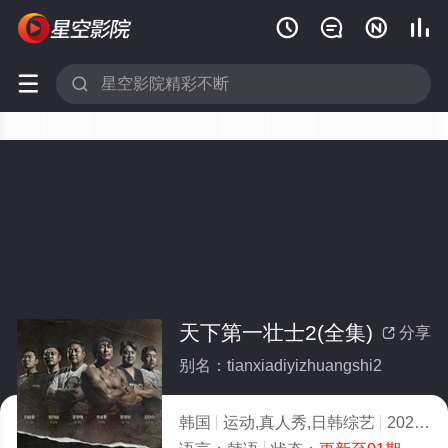






天下第一壮士2(全集)
分享

别名：tianxiadiyizhuangshi2
韩国
运动,真人秀,日韩综艺
2023
7