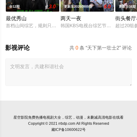
3.0
6.0
全12期
更新至20260809期
更新至08期
最优秀山
两天一夜
街头餐厅
首档山间综艺，规则只有一个，完成山路上展开的任务，收集“橡
韩国KBS电视台综艺节目，也是该台H
超过20
影视评论
共
0
条 “天下第一壮士2” 评论
星空影院
免费热播电视剧大全，综艺，动漫，未删减高清电影在线看
Copyright © 2021 rrbdp.com All Rights Reserved
藏ICP备10600622号