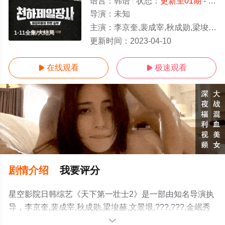
语言：
韩语
状态：
更新至01期
- 免费在线观看
导演：
未知
主演：
李京奎,裴成宰,秋成勋,梁埈赫,文景垠,???,???,金岷秀
1-11全集/大结局
更新时间：
2023-04-10
在线观看
极速观看


剧情介绍
我要评分
星空影院日韩综艺《天下第一壮士2》是一部由知名导演执
导，李京奎,裴成宰,秋成勋,梁埈赫,文景垠,???,???,金岷秀
等明星精彩演绎的韩国综艺节目，大结局剧情已揭晓（1-
