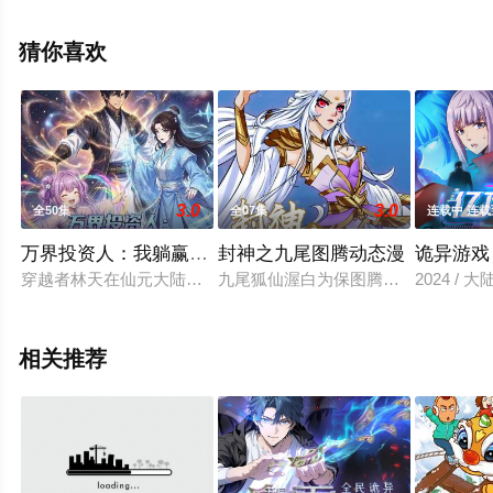
关信息可移步至豆瓣动漫、电视猫或剧情网等平台了解。
猜你喜欢
3.0
3.0
全50集
全07集
连载中 连载
万界投资人：我躺赢成位面霸主
封神之九尾图腾动态漫
诡异游戏
穿越者林天在仙元大陆绑定最强家族系统，从人人鄙夷的纨绔废
九尾狐仙渥白为保图腾法印与共工同
2024 / 
相关推荐