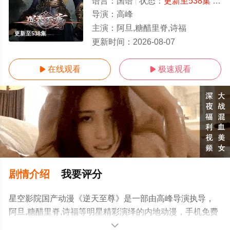
语言：
国语
状态：
更新至538集
- 免费在线观看
导演：
高峰
主演：
阿旦,糖醋里脊,诗福
更新至538集
更新时间：
2026-08-07
在线观看
极速观看


剧情介绍
我要评分
星空影院国产动漫《逆天至尊》是一部由高峰导演执导，
阿旦,糖醋里脊,诗福等明星精彩演绎的内地动漫，手机免费
观看高清无删减完整版动漫全集就上星空电影网，更多相
