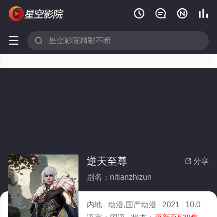






逆天至尊
分享

别名：nitianzhizun
内地
动漫,国产动漫
2021
10.0