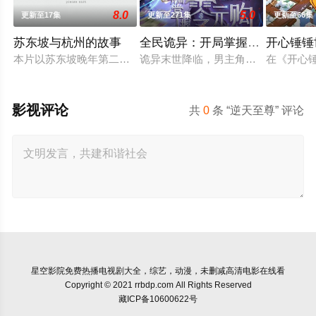
8.0
5.0
更新至17集
更新至271集
更新至66集
苏东坡与杭州的故事
全民诡异：开局掌握零元购动态
开心锤锤
本片以苏东坡晚年第二次赴任杭州，与老友佛印（一心想将苏东
诡异末世降临，男主角陈木携万亿诡
在《开心
影视评论
共
0
条 “逆天至尊” 评论
星空影院
免费热播电视剧大全，综艺，动漫，未删减高清电影在线看
Copyright © 2021 rrbdp.com All Rights Reserved
藏ICP备10600622号