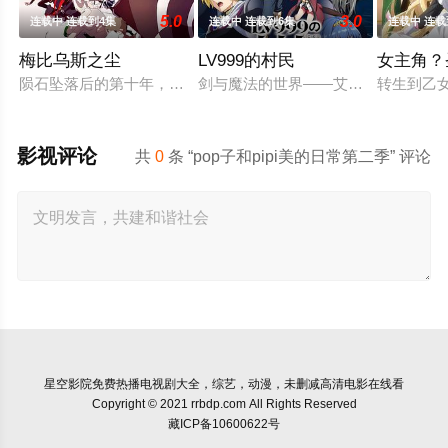
5.0
3.0
连载中 连载到4集
连载中 连载到6集
连载中 连载
梅比乌斯之尘
LV999的村民
女主角？
陨石坠落后的第十年，由于巨大结晶释放出的神秘粒子“梅比乌斯
剑与魔法的世界——艾斯克里亚。在
转生到乙
影视评论
共
0
条 “pop子和pipi美的日常第二季” 评论
星空影院
免费热播电视剧大全，综艺，动漫，未删减高清电影在线看
Copyright © 2021 rrbdp.com All Rights Reserved
藏ICP备10600622号