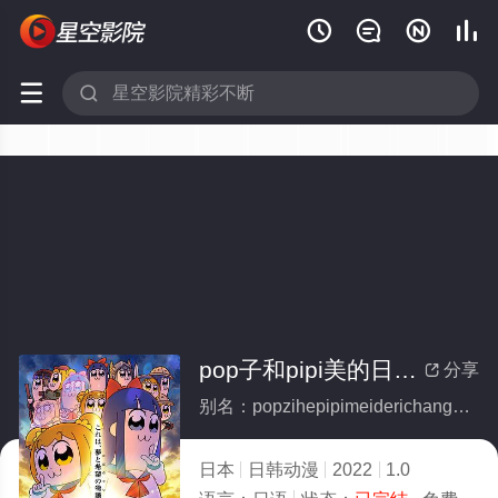






pop子和pipi美的日常第二季(全集)
分享

别名：popzihepipimeiderichangdierji
日本
日韩动漫
2022
1.0