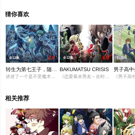
删减完整版动漫全集就上星空电影网，更多相关信息可移
步至豆瓣动漫、电视猫或剧情网等平台了解。
猜你喜欢
2.0
6.0
全12集
全12集
已完结
转生为第七王子，随心所欲的魔法学习之路第二季
BAKUMATSU CRISIS
男子高中
讲述了一个是不受魔术才能眷顾而死于非命的魔术师，作为拥有
《恋爱幕末男友～在时空的彼方盛开之
《男子高
相关推荐