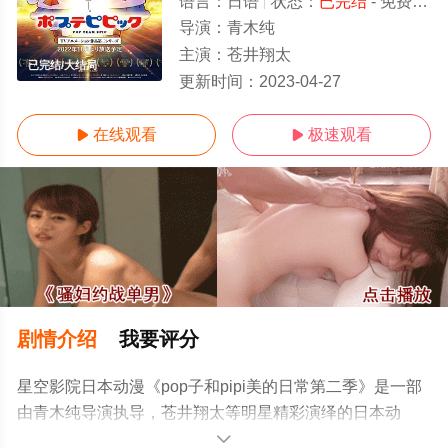
语言：
日语
状态：
已完结
- 免费在线观看
导演：
青木纯
主演：
苍井翔太
已完结/大结局
更新时间：
2023-04-27
在线观看
极速观看


剧情介绍
我要评分
星空影院日本动漫《pop子和pipi美的日常第二季》是一部
由青木纯导演执导，苍井翔太等明星精彩演绎的日本动
漫，大结局剧情已揭晓（已完结），手机免费观看高清无
