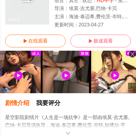
语言：
其它
状态：
HD中字
- 免费在线观看
导演：
埃莫·吉尤塞,巴纳·卡贝
主演：
海迪·泰迈希,费伦茨·岑特,加博尔·平特,海因里希·施塔尔亨贝格,伊什
HD中字
更新时间：
2023-04-27
在线观看
极速观看


剧情介绍
我要评分
星空影院剧情片《人生是一场抗争》是一部由埃莫·吉尤塞,
巴纳·卡贝导演执导，海迪·泰迈希,费伦茨·岑特,加博尔·平
特,海因里希·施塔尔亨贝格,伊什特万·韦赖拜
