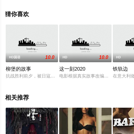
什,Léticia,Cano等明星精彩演绎的其它电影，手机免费观看
高清无删减完整版电影大全就上星空电影网，更多相关信
猜你喜欢
息可移步至豆瓣电影、电视猫或剧情网等平台了解。
10.0
10.0
HD国语
HD
HD
柳堡的故事
这一刻2020
铁轨边
抗战胜利前夕，被日寇蹂躏多年的柳堡解放了。新四军开了进来，
电影根据真实故事改编，是一部用社
在意大利
相关推荐