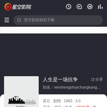






人生是一场抗争
分享

别名：renshengshiyichangkangzheng
其它
剧情
1983
3.0