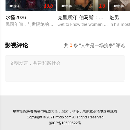
10.0
3.0
HD国语
HD中字
HD中字
水怪2026
克里斯汀·伯马斯：自始至终
魅男
民国年间，与世隔绝的怪水村被湖中“水猴子”所扰。此物实为濒
Get to know the woman behind the dar
In his mos
影视评论
共
0
条 “人生是一场抗争” 评论
星空影院
免费热播电视剧大全，综艺，动漫，未删减高清电影在线看
Copyright © 2021 rrbdp.com All Rights Reserved
藏ICP备10600622号