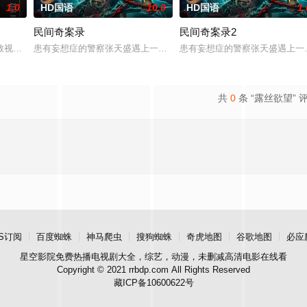
1.0
HD国语
10.0
HD国语
1.
民间奇案录
民间奇案录2
：父母享受的中产生活、哥哥向往的名校前途。砌砖建墙，朴拙的体力劳动，来
致视力逐渐丧失的摄影师瑞真展开。在面对跨越视力障碍、好不容易成为陶艺家
患有妄想症的警察张天盛遇上一起离奇的神像杀人事件，勘案过程中，
患有妄想症的警察张天盛遇上一
共
0
条 “露丝欲望” 
S订阅
百度蜘蛛
神马爬虫
搜狗蜘蛛
奇虎地图
谷歌地图
必应
星空影院
免费热播电视剧大全，综艺，动漫，未删减高清电影在线看
Copyright © 2021 rrbdp.com All Rights Reserved
藏ICP备10600622号