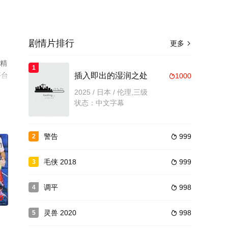
剧情片排行
更多

星精
1
平台
插入即出的湿润之处
1000

2025 / 日本 / 伦理,三级
状态：中文字幕
警告
999
2

毛侠 2018
999
3

调平
998
4

0
灵兽 2020
998
5
