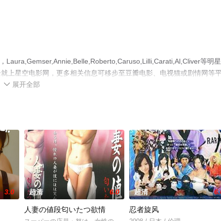
r,Annie,Belle,Roberto,Caruso,Lilli,Carati,Al,Cliver等明
全就上星空电影网，更多相关信息可移步至豆瓣电影、电视猫或剧情网等
展开全部

3.0
超清
6.0
超清
6.
人妻の値段匂いたつ欲情
忍者旋风