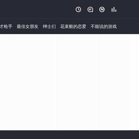




才枪手
最佳女朋友
绅士们
花束般的恋爱
不能说的游戏