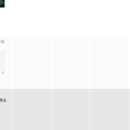
0
得实实在在；乌克兰工友结
却离奇身亡的双胞胎妹妹瑞音时，瑞真孤身一人踏上了挖掘死亡
牵引出“婴胎报仇”，“娘娘索命”等一连串妖异事件，张天盛虽被种种诡怪幻象
起离奇的神像杀人事件，勘案过程中，牵引出“婴胎报仇”，“娘娘索命”等一连
评论
爬虫