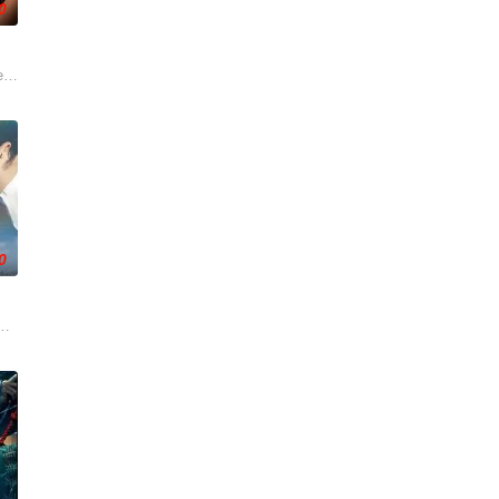
0
屏幕背后的始作俑者。随着调查深入，侦探发现这远不是一起普
-law
 Vera and Athena Red sizzle in a story about
0
活的冲绳。与母亲朱音、妹妹舞一起生活的照屋踊，憧憬舞蹈学校的丽莎，开