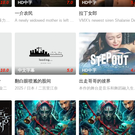
10.0
HD中字
7.0
HD中字
5.
一介农民
拉丁女郎
人们来到那里展开一段魔法般的故事。
暴力，选择结束年轻的生命。悲愤的家属委托私家侦探追查真相，誓要找出躲在
A newly widowed mother is left with the care of an alcoholic father-in
VMX's newest siren Shalanie De
10.0
中文字幕
5.0
HD中字
4.
爱
翻白眼喷溅的股间
出走哥哥的彼界
川金二
2025 / 日本 / 二宫里江奈
本作的舞台是音乐和舞蹈融入生