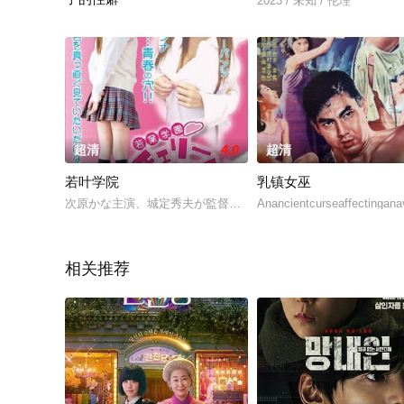
2023 / 未知 / 伦理
恋人のひさみに逃げられた敦は、交通事故で一時的に目が見え
超清
4.0
超清
若叶学院
乳镇女巫
次原かな主演、城定秀夫が監督・脚本・編集を手掛けるちょっ
Anancientcurseaffectingan
相关推荐