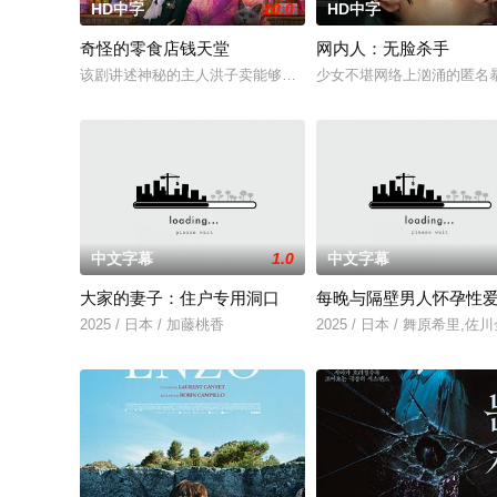
HD中字
10.0
HD中字
奇怪的零食店钱天堂
网内人：无脸杀手
该剧讲述神秘的主人洪子卖能够实现人们愿望的神秘零食，以及
少女不堪网络上汹涌的匿名
中文字幕
1.0
中文字幕
大家的妻子：住户专用洞口
每晚与隔壁男人怀孕性
2025 / 日本 / 加藤桃香
2025 / 日本 / 舞原希里,佐