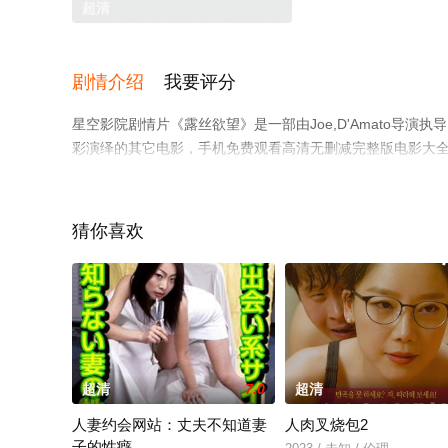
超清
剧情介绍
我要评分
星空影院剧情片《露丝欲望》是一部由Joe,D'Amato导演执导，Laura,Gemse
彩演绎的其它电影，手机免费观看高清无删减完整版电影大
了解。
猜你喜欢
超清
7.0
超清
人妻约会网站：丈夫不知道妻
人肉叉烧包2
子的性癖