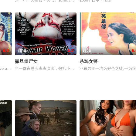
スーパーの店員・努は、女性の捨てたゴミを持ち帰っては中身を漁るという危
2008 / 日本 / 伦理
なくなり、電話交換手の聡子に家に世話しに来てくれと無理な電話をする。だ
6.0
超清
5.0
超清
6.
撒旦僵尸女
杀鸡女警
とエッチな青春ドラマ。童貞の二階堂守が通う学校に転校生・明日香がやって
averagehusbandbecauseofthelong-agoactionsofanances
当一群夜总会表表演者，包括小丑博沃·宙斯，一个浮夸的侏儒，和
亚狼兴亚一均为好色之徒,一为狼的