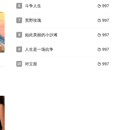
ない性癖を持っていた。&nbsp;&nbsp;&nbsp
斗争人生
997
6

がなぜか聡子はやって来て
荒野玫瑰
997
7

如此美丽的小沙滩
997
8

0
人生是一场抗争
997
9

对立面
997
10

来た。彼女を見るだけで守
一个活泼的摇滚小鸡斯凯，抵达有线电视采访的偏远农场，他们很快就发现了那
前上司,狼要巴结一哥,四出猎艳并上妓寨以讨好一哥,不料适逢警方大举扫黄行动,