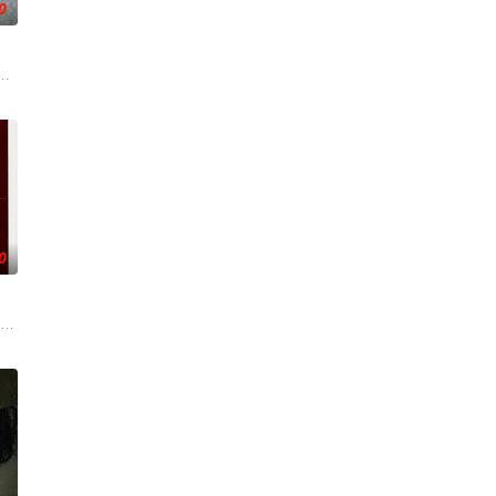
0
，却有一个共同的愿望“出
掌控并彻底改变了命运。但在这里他们也将迎来一个盲区，那是
名导须藤的墨西哥拍片邀约。她惊喜之余却感到不安，态度犹豫。这让曾被花
0
·韦弗 Dennis Weaver 饰）的中年男人，这天他在空无一人的州际公路