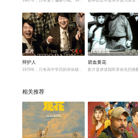
1987年，日本某个偏僻小镇。14岁的初中生隆史（犬饲直纪 
剧本以近年改革开放为背景
正片
5.0
HD国语版
辩护人
碧血黄花
1978年，只有高中学历的宋佑硕（宋康昊 饰）通过多年的艰
影片是讲述国民革命先烈推
相关推荐