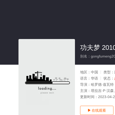
功夫梦 201
别名：gongfumeng20
地区：
中国
类型：
语言：
华语
状态：
导演：
哈罗德·兹瓦特
主演：
塔拉吉·P·汉森
更新时间：
2023-04-
在线观看
