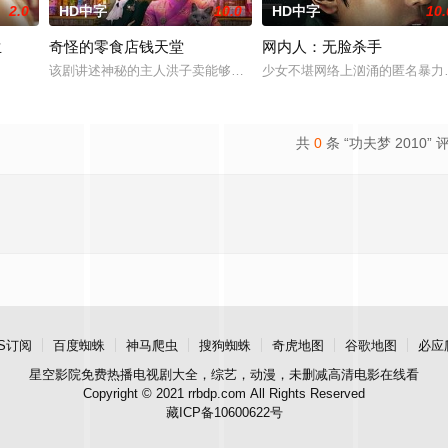
2.0
HD中字
10.0
HD中字
10.
生
奇怪的零食店钱天堂
网内人：无脸杀手
该剧讲述神秘的主人洪子卖能够实现人们愿望的神秘零食，以及人们
少女不堪网络上汹涌的匿名暴力
共
0
条 “功夫梦 2010” 
S订阅
百度蜘蛛
神马爬虫
搜狗蜘蛛
奇虎地图
谷歌地图
必应
星空影院
免费热播电视剧大全，综艺，动漫，未删减高清电影在线看
Copyright © 2021 rrbdp.com All Rights Reserved
藏ICP备10600622号