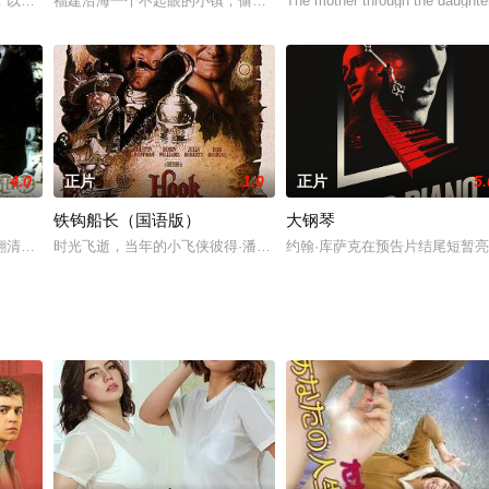
饰）过着枯燥无聊的每一天。老爸（光石研 饰）优柔寡断，又差劲又讨厌，漂亮的
，以一个惊心动魄的故事以及各种人物关系和事业发展的纠结，反映时代的变化
福建沿海一个不起眼的小镇，偷渡之风屡禁不止。为了一圆美国发财
The mother through the daughter'
4.0
正片
1.0
正片
5.
铁钩船长（国语版）
大钢琴
苦努力，终于通过司法考试，并在成为法官后很快转行成为一名律师。他敏锐地从
翻清王朝的革命历史题裁。历史教师向学生讲解青年节的来由。福建人林觉民（
时光飞逝，当年的小飞侠彼得·潘（Robin Williams 罗宾·威
约翰·库萨克在预告片结尾短暂