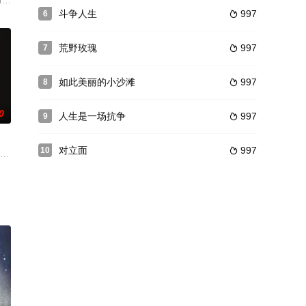
姐姐（门胁麦 饰
和人性的变迁。康嘉薇和陈珊是同一巷子长大的发小，陈珊出身
梦，当地人倾家荡产，甚至为此丢掉性命。镇上名人二弟（段龙 饰）也曾是偷
s eyes - A family portrait blending int
斗争人生
997
6

荒野玫瑰
997
7

如此美丽的小沙滩
997
8

0
人生是一场抗争
997
9

对立面
997
10

最新政策中嗅到商机，
屠光启）离别结婚不久的爱妻，奔赴广州参加革命工作，广西人
廉姆斯 饰）已长大成人，成为一名出色能干的律师。他与儿时的女伴温蒂（玛吉·史密斯
亮相，他正是那位隐藏在黑暗中，威胁钢琴家生命安全的凶手，库萨克与伊利亚