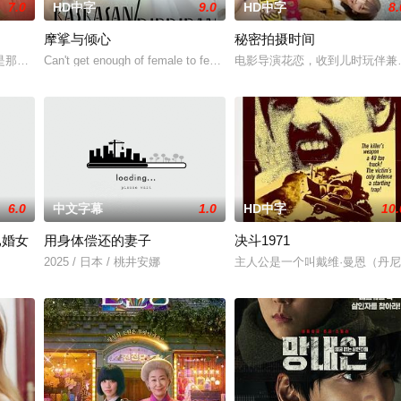
7.0
HD中字
9.0
HD中字
8.
摩挲与倾心
秘密拍摄时间
年轻人一样，自以为是，敏感错弱，没有被认可的才华。他们来自不同的地方
是那不勒斯两大死敌大佬的后代。突然间生活变成了一场绝望的狂飙，彻底脱离
Can't get enough of female to female action in "Kiss/Kiss"? Here'
电影导演花恋，收到儿时玩伴兼
6.0
中文字幕
1.0
HD中字
10.
已婚女
用身体偿还的妻子
决斗1971
2025 / 日本 / 桃井安娜
主人公是一个叫戴维·曼恩（丹尼斯