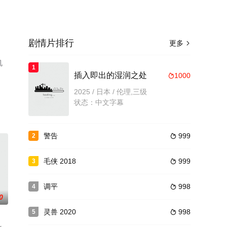
剧情片排行
更多

机
1
插入即出的湿润之处
1000

2025 / 日本 / 伦理,三级
状态：中文字幕
警告
999
2

毛侠 2018
999
3

调平
998
4

0
灵兽 2020
998
5
