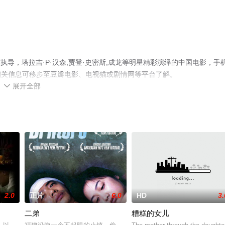
演执导，塔拉吉·P·汉森,贾登·史密斯,成龙等明星精彩演绎的中国电影，手
相关信息可移步至豆瓣电影、电视猫或剧情网等平台了解。
展开全部

2.0
正片
6.0
HD
3.
二弟
糟糕的女儿