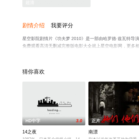
超清
剧情介绍
我要评分
星空影院剧情片《功夫梦 2010》是一部由哈罗德·兹瓦特导
免费观看高清无删减完整版电影大全就上星空电影网，更多
猜你喜欢
HD中字
3.0
正片
14之夜
南漂