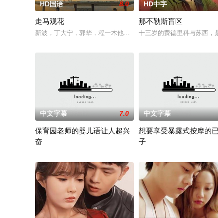
HD国语
8.0
HD中字
走马观花
那不勒斯盲区
新波，丁大宁，郭华，程一木他们毕业于同一所大学。他们和很多
十三岁的费德里科与苏西，
中文字幕
7.0
中文字幕
保育园老师的婴儿语让人超兴
想要享受暴露式按摩的
奋
子
2025 / 日本 / 白木由子
2025 / 日本 / 竹内夏希