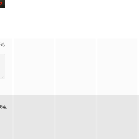
0
来到那里展开一段魔法般的故事。
，选择结束年轻的生命。悲愤的家属委托私家侦探追查真相，誓要找出躲在屏
评论
爬虫