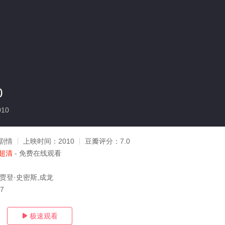
0
10
剧情
上映时间：
2010
豆瓣评分：
7.0
超清
- 免费在线观看
,贾登·史密斯,成龙
27
极速观看
