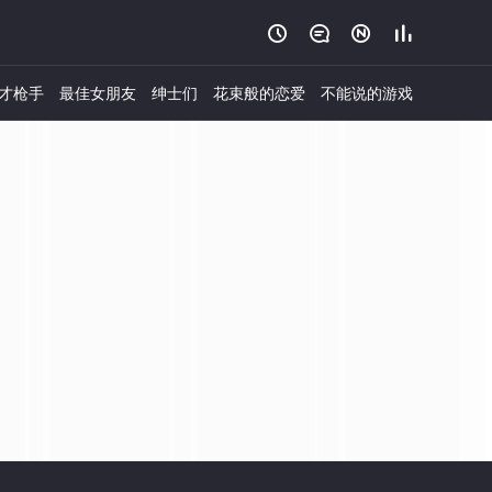




才枪手
最佳女朋友
绅士们
花束般的恋爱
不能说的游戏