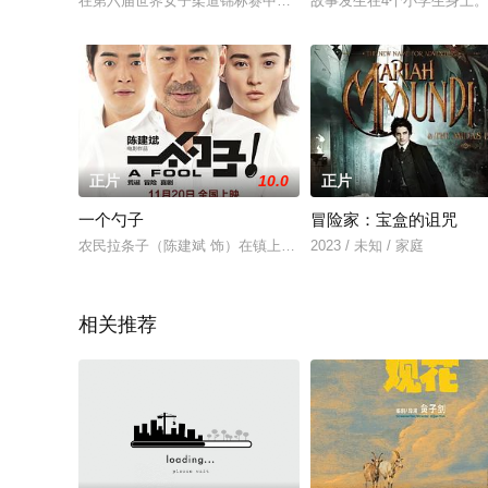
在第六届世界女子柔道锦标赛中，中国队的高娃以高超的技巧和
故事发生在4个小学生身上
正片
10.0
正片
一个勺子
冒险家：宝盒的诅咒
农民拉条子（陈建斌 饰）在镇上遇到一个讨饭的傻子（金世佳 
2023 / 未知 / 家庭
相关推荐