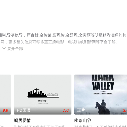
顺礼导演执导，严泰雄,金智荣,曹恩智,金廷恩,文素丽等明星精彩演绎的韩
影网，更多相关信息可移步至豆瓣电影、电视猫或剧情网等平台了解。
展开全部

9.0
HD国语
7.0
正片
3.
蜗居爱情
幽暗山谷