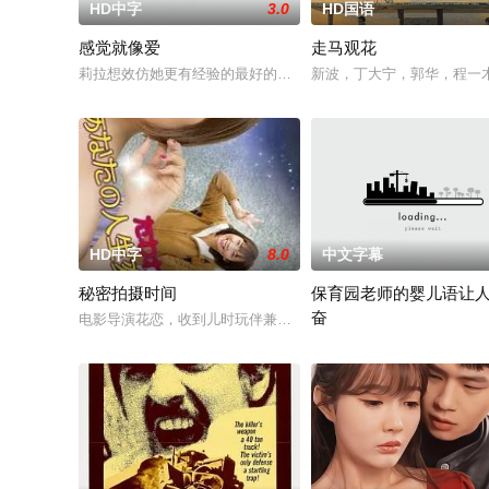
HD中字
3.0
HD国语
感觉就像爱
走马观花
莉拉想效仿她更有经验的最好的朋友的性剥削。她盯着一个会“和
新波，丁大宁，郭华，程一
HD中字
8.0
中文字幕
秘密拍摄时间
保育园老师的婴儿语让
奋
电影导演花恋，收到儿时玩伴兼名导须藤的墨西哥拍片邀约。她
2025 / 日本 / 白木由子