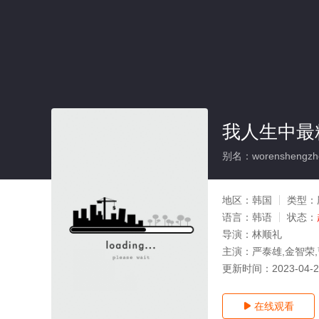
我人生中最精
别名：worenshengzhon
地区：
韩国
类型：
语言：
韩语
状态：
导演：
林顺礼
主演：
严泰雄,金智荣
更新时间：
2023-04-
在线观看
