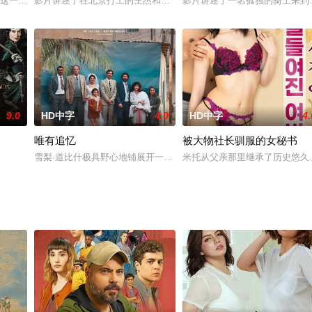
凌厉的气势击败了大关美枝子，摘取了世界女柔的三连冠的桂冠。亚运会日益临
。这一天，他们被一片描述自己家乡的作文难住了。争论后，大家决定乘坐万能
影片讲述了在北京打工的王杰和斯斯蜗居地下室时发生的浪漫爱情故
影片讲述了一名孤独的骑士来到
9.0
HD中字
4.0
HD中字
4.
唯有追忆
被大物社长驯服的女秘书
饰），傻子跟着他回了家。拉条子贴了寻人启示，不久有人认领了傻子。紧接着
雪梨·道比什极具野心地铺展开一个家族三代人的命运绘卷，横跨整整
米托从父亲那里继承了历史悠久