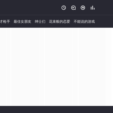




才枪手
最佳女朋友
绅士们
花束般的恋爱
不能说的游戏