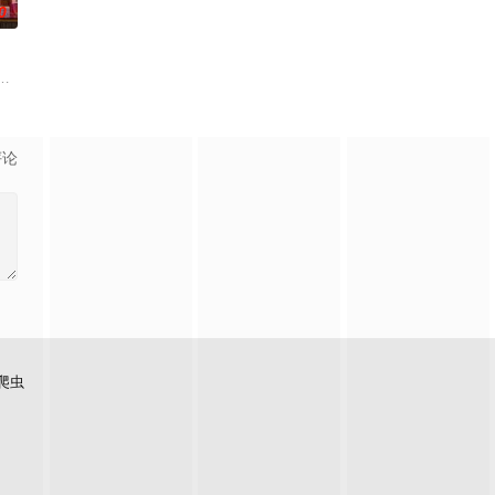
0
挡在戴
实现人们愿望的神秘零食，以及人们来到那里展开一段魔法般的故事。
评论
爬虫