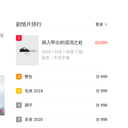
剧情片排行
更多

国
1
插入即出的湿润之处
1000

2025 / 日本 / 伦理,三级
状态：中文字幕
警告
999
2

毛侠 2018
999
3

调平
998
4

0
灵兽 2020
998
5
