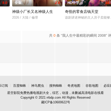
9.0
全集
2.0
HD中字
10.
神级小厂长又名神级人生
奇怪的零食店钱天堂
r 饰）的中年男人，这天他在空无一人的州际公路上独自驾车。随后一辆大卡车出现了，
2026 / 大陆 / 倫理
该剧讲述神秘的主人洪子卖能够
共
0
条 “我人生中最精彩的瞬间 2008” 
S订阅
百度蜘蛛
神马爬虫
搜狗蜘蛛
奇虎地图
谷歌地图
必应
星空影院
免费热播电视剧大全，综艺，动漫，未删减高清电影在线看
Copyright © 2021 rrbdp.com All Rights Reserved
藏ICP备10600622号