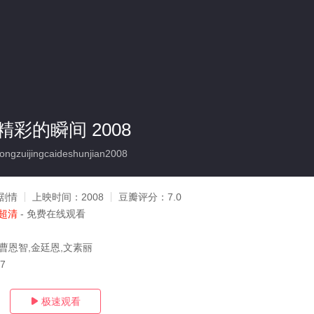
彩的瞬间 2008
gzuijingcaideshunjian2008
剧情
上映时间：
2008
豆瓣评分：
7.0
超清
- 免费在线观看
,曹恩智,金廷恩,文素丽
27
极速观看
