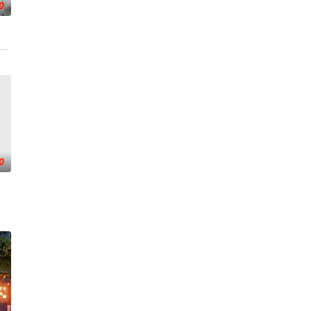
0
被认可的才华。他们来自不同的地方，却有一个共同的愿望“出
生活变成了一场绝望的狂飙，彻底脱离掌控并彻底改变了命运。但在这里他们也
male action in "Kiss/Kiss"? Here'
0
的含糊其辞感到不满，两人