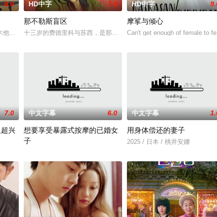
8.0
HD中字
7.0
HD中字
9.
那不勒斯盲区
摩挲与倾心
任何人睡觉”的硬汉，并试图将自己插入他的世界，将自己置于危险的脆弱境地
木他们毕业于同一所大学。他们和很多年轻人一样，自以为是，敏感错弱，没有
十三岁的费德里科与苏西，是那不勒斯两大死敌大佬的后代。突然间
Can't get enough of female to fe
7.0
中文字幕
6.0
中文字幕
1.
人超兴
想要享受暴露式按摩的已婚女
用身体偿还的妻子
子
惊喜之余却感到不安，态度犹豫。这让曾被花恋鼓励要活得自由的挚友绫，对她
2025 / 日本 / 桃井安娜
2025 / 日本 / 竹内夏希