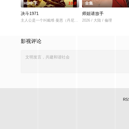
HD中字
10.0
全集
决斗1971
师姐请放手
主人公是一个叫戴维·曼恩（丹尼斯·韦弗 Dennis Weave
2026 / 大陆 / 倫理
影视评论
RS