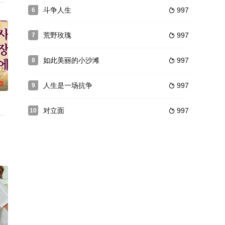
近，领导和教练对于让谁参
机器人布鲁变出的时光机，到远古参观旅游寻找灵感。可无奈卷
事。王杰和斯斯租住在同一个地下室，两个人互有好感。一次在超市的偶遇，王
了阿尔卑斯高处的一座小镇，这里没有人认识他，也没有人知道他来此地的目
斗争人生
997
6

荒野玫瑰
997
7

如此美丽的小沙滩
997
8

0
人生是一场抗争
997
9

对立面
997
10

又有自称傻子的家人陆续
近75年，影片既宏大又细腻，镜头优雅且饱含个人情感，让人联想到电影史上
的威士忌公司。他的妻子卡纳也是专务兼备，一直支持丈夫，但父亲对儿子的