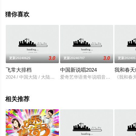
大结局剧情已揭晓（已完结），手机免费观看高清无删减
完整版综艺节目就上星空电影网，更多相关信息可移步至
猜你喜欢
豆瓣综艺、电视猫或剧情网等平台了解。
3.0
3.0
更新20240625
更新20240707
更新202405
飞常大排档
中国新说唱2024
我和春天
2024 / 中国大陆 / 大陆综艺
爱奇艺华语青年说唱音乐真人秀节目《
《我和春
相关推荐