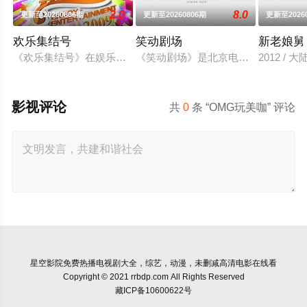
2.0
8.0
更新至20260806期
更新至20260806期
更新至2026
欢乐集结号
笑动剧场
新老娘舅
《欢乐集结号》在娱乐资讯类栏目中一枝独秀，领跑全国，是辽
《笑动剧场》是北京电视台文艺节目中心
2012 / 
影视评论
共
0
条 “OMG玩美咖” 评论
星空影院
免费热播电视剧大全，综艺，动漫，未删减高清电影在线看
Copyright © 2021 rrbdp.com All Rights Reserved
藏ICP备10600622号