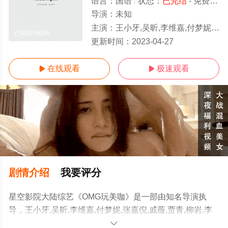
语言：
国语
状态：
已完结
- 免费在线观看
导演：
未知
主演：
王小牙,吴昕,李维嘉,付梦妮,张嘉倪,戚薇,贾青,柳岩,李莎旻子,朱丹
已完结/大结局
更新时间：
2023-04-27
在线观看
极速观看


剧情介绍
我要评分
星空影院大陆综艺《OMG玩美咖》是一部由知名导演执
导，王小牙,吴昕,李维嘉,付梦妮,张嘉倪,戚薇,贾青,柳岩,李
莎旻子,朱丹,王鸥,徐海乔等明星精彩演绎的大陆综艺节目，
