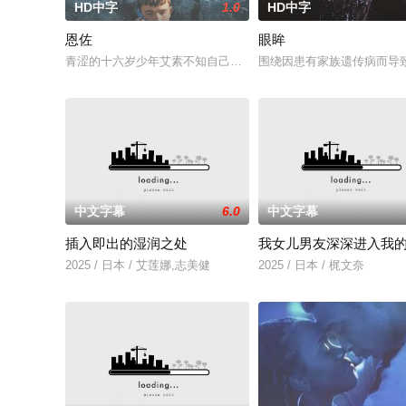
HD中字
1.0
HD中字
恩佐
眼眸
青涩的十六岁少年艾素不知自己想要什么，却清楚自己不要什么
围绕因患有家族遗传病而导
中文字幕
6.0
中文字幕
插入即出的湿润之处
我女儿男友深深进入我
2025 / 日本 / 艾莲娜,志美健
2025 / 日本 / 梶文奈