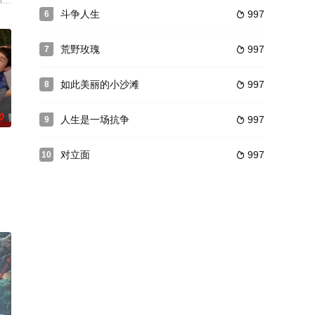
，试图通过祈祷和工作这
刚开始的感情岌岌可危。贺顿的心结越来越重，而汤小希的出现
徊巴黎街头，他的女友移情别恋，不久又要去服兵役，钟爱的电影事业前景模糊。偶然机
nto high-level banking institutions, anoth
斗争人生
997
6

荒野玫瑰
997
7

如此美丽的小沙滩
997
8

0
人生是一场抗争
997
9

对立面
997
10

等。1919
者，毒品、枪支也在这里泛滥。艾斯卡达（胡立欧•赛萨瑟迪罗