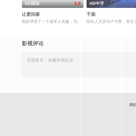
HD国语
1.0
HD中字
让爱回家
千面
电影讲述了一个放羊人吴鑫，为两只羊和他人发生冲突，失手将
陌生人艾莎与卢卡斯，发生
影视评论
RS