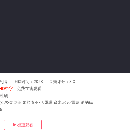
u
剧情
上映时间：
2023
豆瓣评分：
3.0
HD中字
- 免费在线观看
·杜朗
拉斐尔·奎纳德,加拉泰亚·贝露琪,多米尼克·雷蒙,伯纳德
15
极速观看
