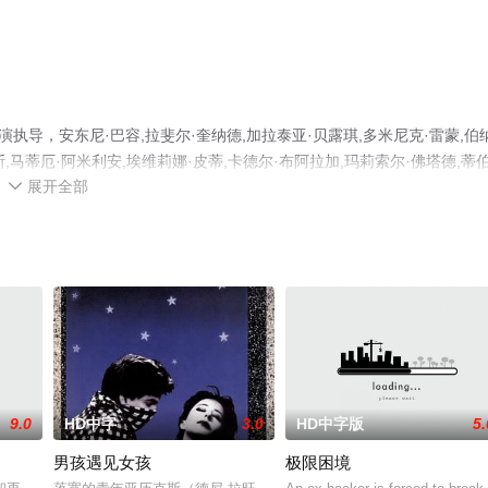
执导，安东尼·巴容,拉斐尔·奎纳德,加拉泰亚·贝露琪,多米尼克·雷蒙,伯
克·雷勒斯,马蒂厄·阿米利安,埃维莉娜·皮蒂,卡德尔·布阿拉加,玛莉索尔·佛塔德,蒂
展开全部
,安东尼·罗德里格兹等明星精彩演绎的法国电影，手机免费观看高清无删减完整

、电视猫或剧情网等平台了解。
9.0
HD中字
3.0
HD中字版
5.
男孩遇见女孩
极限困境