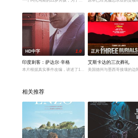
一个叫托马斯的22岁男孩，为了戒毒加入了一个隐世于山里的社
原本已经克服恐水症的贺顿
HD中字
1.0
正片
印度刺客：萨达尔·辛格
艾斯卡达的三次葬礼
本片根据真实事件改编，讲述了1940年3月，乌达姆·辛格在伦敦
美国德州与墨西哥接壤的边
相关推荐