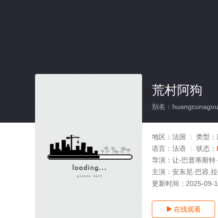
荒村阿狗
别名：huangcunago
地区：
法国
类型：
语言：
法语
状态：
导演：
让-巴普蒂斯特
主演：
安东尼·巴容,
更新时间：
2025-09-
在线观看
