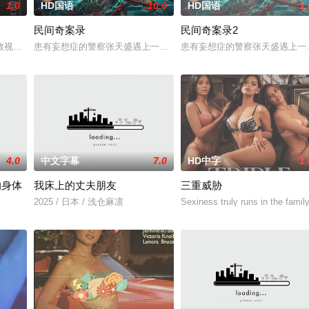
1.0
HD国语
10.0
HD国语
1.
民间奇案录
民间奇案录2
：父母享受的中产生活、哥哥向往的名校前途。砌砖建墙，朴拙的体力劳动，来
致视力逐渐丧失的摄影师瑞真展开。在面对跨越视力障碍、好不容易成为陶艺家
患有妄想症的警察张天盛遇上一起离奇的神像杀人事件，勘案过程中，
患有妄想症的警察张天盛遇上一
4.0
中文字幕
7.0
HD中字
1.
的身体
我床上的丈夫朋友
三重威胁
2025 / 日本 / 浅仓麻凛
Sexiness truly runs in the famil