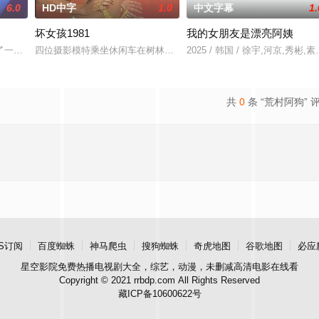
6.0
HD中字
1.0
中文字幕
1.
坏女孩1981
我的女朋友是漂亮阿姨
对方打死，被判处无期徒刑后，吴鑫在监狱的十几年间，一直表现良好，因吴鑫
了一场荒唐意外的一夜情。突如其来的警方封锁，令两人被迫困在奥克兰的公寓
四位摄影模特乘坐休闲车在树林里度假。他们在落基山脉玩得很开心
2025 / 韩国 / 徐宇,河京,秀彬
共
0
条 “荒村阿狗” 
S订阅
百度蜘蛛
神马爬虫
搜狗蜘蛛
奇虎地图
谷歌地图
必应
星空影院
免费热播电视剧大全，综艺，动漫，未删减高清电影在线看
Copyright © 2021 rrbdp.com All Rights Reserved
藏ICP备10600622号