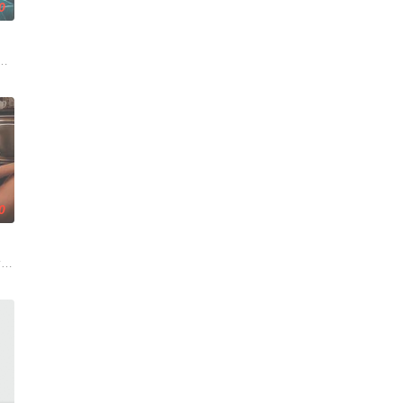
0
得实实在在；乌克兰工友结
却离奇身亡的双胞胎妹妹瑞音时，瑞真孤身一人踏上了挖掘死亡
牵引出“婴胎报仇”，“娘娘索命”等一连串妖异事件，张天盛虽被种种诡怪幻象
起离奇的神像杀人事件，勘案过程中，牵引出“婴胎报仇”，“娘娘索命”等一连
0
y. Get to know VMX A-listers and sisters An