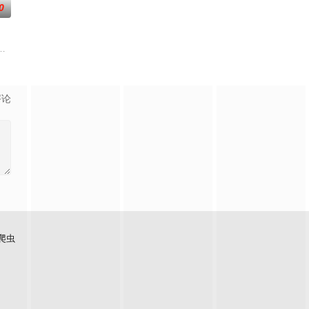
0
曾居住的村庄要整体搬迁，
里，不得不朝夕共处。长夜漫漫，诡异怪事接连频发，眼前的一
，在湖边划船，晒日光浴，赤裸裸地到处跑。他们遇到了一个伐木工人，他和两
,素美,崔敏浩,时宇,金东宇,韩蔚
评论
爬虫