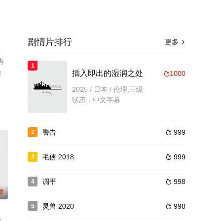
剧情片排行
更多

纳
1
伯
插入即出的湿润之处
1000

版
2025 / 日本 / 伦理,三级
状态：中文字幕
警告
999
2

毛侠 2018
999
3

调平
998
4

0
灵兽 2020
998
5
