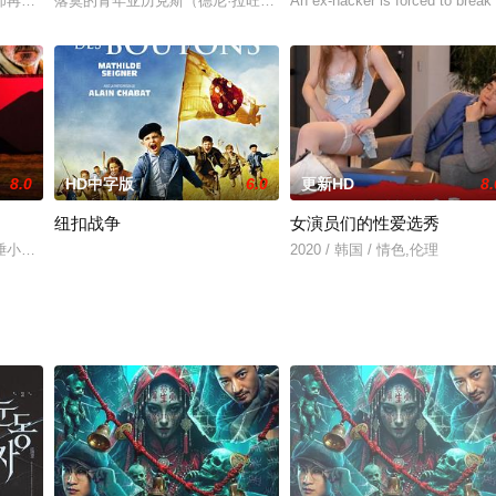
区的故事。这个社区，实际是由一帮瘾君子们组成的。但这帮人，和托马斯一样
却再次犯病，而这一切症结源于她无法正视钱开逸的死亡，这使得她与柏万福刚
落寞的青年亚历克斯（德尼·拉旺 Denis Lavant 饰）独自徘
An ex-hacker is forced to break i
8.0
HD中字版
6.0
更新HD
8.
纽扣战争
女演员们的性爱选秀
枪杀迈克尔·奥德怀尔爵士事件始末。年轻的乌达姆·辛格立志投身革命，争取自由平
陲小镇，这里向来就是是非之地，因为这里充斥着从墨西哥进入美国非法的入境
2020 / 韩国 / 情色,伦理