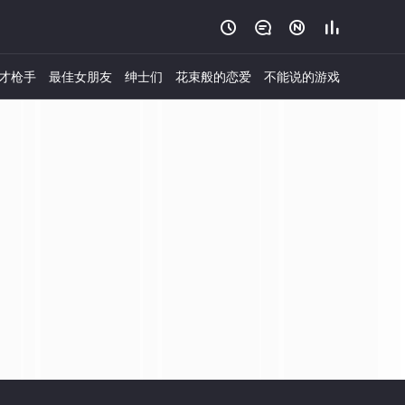




才枪手
最佳女朋友
绅士们
花束般的恋爱
不能说的游戏