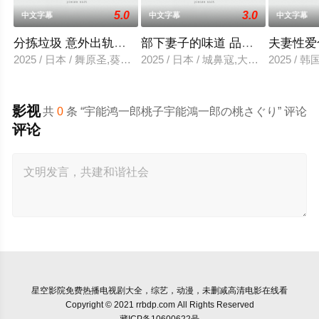
5.0
3.0
中文字幕
中文字幕
中文字幕
分拣垃圾 意外出轨性爱
部下妻子的味道 品尝的上司
夫妻性爱
2025 / 日本 / 舞原圣,葵悠太
2025 / 日本 / 城鼻寇,大泽透,中山健二
2025 /
影视
共
0
条 “宇能鸿一郎桃子宇能鴻一郎の桃さぐり” 评论
评论
星空影院
免费热播电视剧大全，综艺，动漫，未删减高清电影在线看
Copyright © 2021 rrbdp.com All Rights Reserved
藏ICP备10600622号