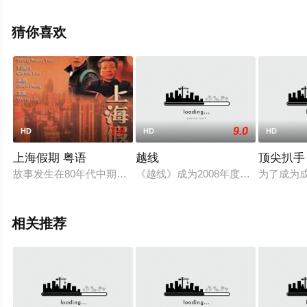
高山広士,伊藤剛,伊藤克彦,桐山栄寿等明星精彩演绎的日本
电影，手机免费观看高清无删减完整版电影大全就上星空
猜你喜欢
电影网，更多相关信息可移步至豆瓣电影、电视猫或剧情
网等平台了解。
3.0
9.0
HD
HD
HD
上海假期 粤语
越线
顶尖扒手
故事发生在80年代中期的上海，六十多岁的单身退休老人顾老
《越线》成为2008年度最值得期待的艺
为了成为
相关推荐