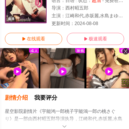
语言：
日语
状态：
超清
- 免费在线观看
导演：
西村昭五郎
主演：
江崎和代,赤坂麗,水島まゆ子,章文栄,山本伸吾,螢雪次朗,佐藤恒治,港
超清
更新时间：
2024-08-08
在线观看
极速观看


剧情介绍
我要评分
星空影院剧情片《宇能鸿一郎桃子宇能鴻一郎の桃さぐ
り》是一部由西村昭五郎导演执导，江崎和代,赤坂麗,水島
まゆ子,章文栄,山本伸吾,螢雪次朗,佐藤恒治,港雄一,溝口拳,
