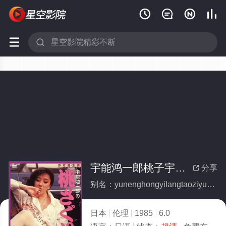






宇能鸿一郎桃子宇能鴻一郎の桃さぐり
分享

别名：yunenghongyilangtaoziyunenghongyilangtao
日本
伦理
1985
6.0