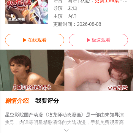
语言：
国语
状态：
更新至98集
- 免费在线观看
导演：
未知
主演：
内详
更新至98集
更新时间：
2026-08-08
在线观看
极速观看


剧情介绍
我要评分
星空影院国产动漫《牧龙师动态漫画》是一部由未知导演
执导，内详等明星精彩演绎的大陆动漫，手机免费观看高
清无删减完整版动漫全集就上星空电影网，更多相关信息
