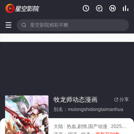






牧龙师动态漫画
分享

别名：mulongshidongtaimanhua
大陆
热血,剧情,国产动漫
2025
9.0