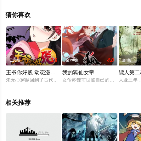
可移步至豆瓣动漫、电视猫或剧情网等平台了解。
猜你喜欢
3.0
4.0
已完结
全198集
全8集
王爷你好贱 动态漫第二季
我的狐仙女帝
镖人第二
朱无心穿越回到了古代。这里有最丰富多彩的小贱人们，有最意
女帝苏狸前世被自己的夫君林息杀害
大业三年
相关推荐