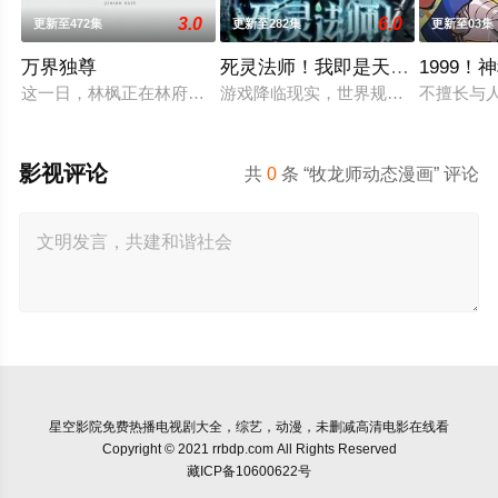
3.0
6.0
更新至472集
更新至282集
更新至03集
万界独尊
死灵法师！我即是天灾动态漫画
1999
这一日，林枫正在林府凝聚武魂，不想，他才刚将剑武魂修炼成
游戏降临现实，世界规则颠覆，人类进
不擅长与
影视评论
共
0
条 “牧龙师动态漫画” 评论
星空影院
免费热播电视剧大全，综艺，动漫，未删减高清电影在线看
Copyright © 2021 rrbdp.com All Rights Reserved
藏ICP备10600622号