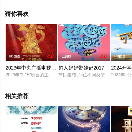
星精彩演绎的大陆综艺节目，手机免费观看高清无删减完
整版综艺节目就上星空电影网，更多相关信息可移步至豆
猜你喜欢
瓣综艺、电视猫或剧情网等平台了解。
4.0
2.0
HD国语
已完结
HD国语
2023年中央广播电视总台315晚会
超人妈妈带娃记2017
2024开
2023年“3·15”晚会的主题是“用诚信之光照亮消费信心”。
节目集结了4位不同类型、个性和背
2024年
相关推荐