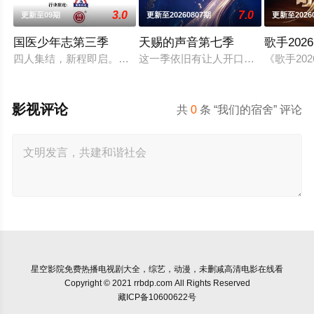
3.0
7.0
更新至09期
更新至20260807期
更新至2026
国医少年志第三季
天赐的声音第七季
歌手2026
四人集结，新程即启。和陈妍希、夏之光、高卿尘、李雅娟一起
这一季依旧有让人开口就想跟唱的歌
《歌手2
影视评论
共
0
条 “我们的宿舍” 评论
星空影院
免费热播电视剧大全，综艺，动漫，未删减高清电影在线看
Copyright © 2021 rrbdp.com All Rights Reserved
藏ICP备10600622号