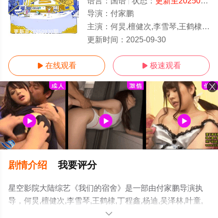
语言：
国语
状态：
更新至20250930期
导演：
付家鹏
主演：
何炅,檀健次,李雪琴,王鹤棣,丁程鑫,杨迪,吴泽林,叶童,侯佩岑,王珞
更新至20250930期
更新时间：
2025-09-30
在线观看
极速观看


剧情介绍
我要评分
星空影院大陆综艺《我们的宿舍》是一部由付家鹏导演执
导，何炅,檀健次,李雪琴,王鹤棣,丁程鑫,杨迪,吴泽林,叶童,
侯佩岑,王珞丹,李晟,张小婉,祝绪丹,管乐,罗予彤,宋妍霏等明
