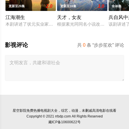
2.0
1.0
更新至26集
更新至16集
全36集
江海潮生
天才，女友
兵自风中
本剧讲述了状元实业家张謇创办大生企业，实业报国的故事。甲
根据素光同同名小说改编。江逾白长
该剧讲述
影视评论
共
0
条 “步步笙欢” 评论
星空影院
免费热播电视剧大全，综艺，动漫，未删减高清电影在线看
Copyright © 2021 rrbdp.com All Rights Reserved
藏ICP备10600622号