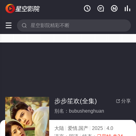






步步笙欢(全集)
分享

别名：bubushenghuan
大陆
爱情,国产
2025
4.0