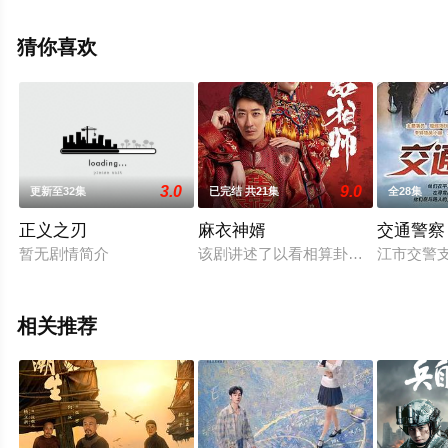
完整版电视剧全集就上星空电影网，更多相关信息可移步
至豆瓣电视剧、电视猫或剧情网等平台了解。
猜你喜欢
3.0
9.0
更新至32集
已完结 共21集
全28集
正义之刃
麻衣神婿
交通警察
暂无剧情简介
该剧讲述了以看相算卦为生的相师陈
江市交警
相关推荐