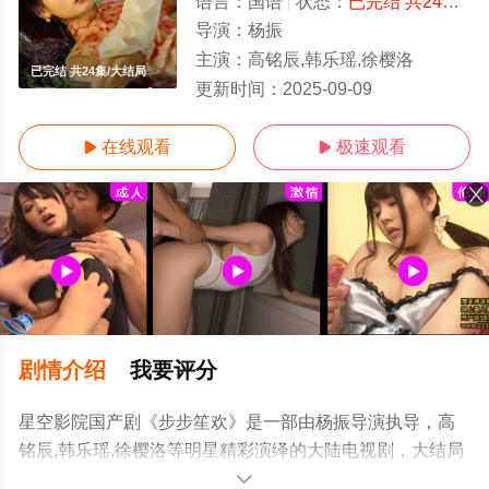
语言：
国语
状态：
已完结 共24集
-
导演：
杨振
主演：
高铭辰,韩乐瑶,徐樱洛
已完结 共24集/大结局
更新时间：
2025-09-09
在线观看
极速观看


剧情介绍
我要评分
星空影院国产剧《步步笙欢》是一部由杨振导演执导，高
铭辰,韩乐瑶,徐樱洛等明星精彩演绎的大陆电视剧，大结局
剧情已揭晓（已完结 共24集），手机免费观看高清无删减
