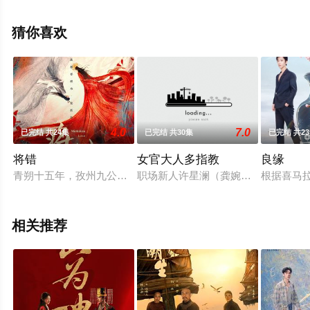
看高清无删减完整版电视剧全集就上星空电影网，更多相
关信息可移步至豆瓣电视剧、电视猫或剧情网等平台了
猜你喜欢
解。
4.0
7.0
已完结 共24集
已完结 共30集
已完结 共2
将错
女官大人多指教
良缘
青朔十五年，孜州九公主李从欢与青朔太子墨珩和亲，青朔满国
职场新人许星澜（龚婉怡饰）意外穿
根据喜马
相关推荐