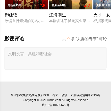
4.0
2.0
更新至19集
更新至24集
更新至14集
御廷谣
江海潮生
天才，女
改编自行烟烟的同名小说。孟廷辉，大平王朝有史以来个以女子
本剧讲述了状元实业家张謇创办大生
根据素光
影视评论
共
0
条 “夫妻的春节” 评论
星空影院
免费热播电视剧大全，综艺，动漫，未删减高清电影在线看
Copyright © 2021 rrbdp.com All Rights Reserved
藏ICP备10600622号