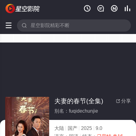






夫妻的春节(全集)
分享

别名：fuqidechunjie
大陆
国产
2025
9.0