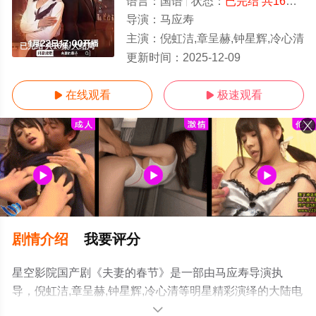
语言：
国语
状态：
已完结 共16集
-
导演：
马应寿
主演：
倪虹洁,章呈赫,钟星辉,冷心清
已完结 共16集/大结局
更新时间：
2025-12-09
在线观看
极速观看


剧情介绍
我要评分
星空影院国产剧《夫妻的春节》是一部由马应寿导演执
导，倪虹洁,章呈赫,钟星辉,冷心清等明星精彩演绎的大陆电
视剧，大结局剧情已揭晓（已完结 共16集），手机免费观
