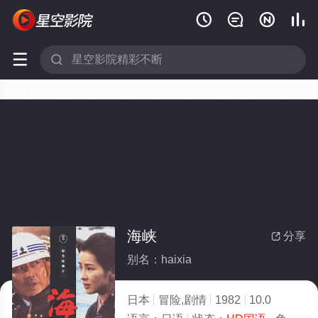






海峡
分享

别名：haixia
日本
冒险,剧情
1982
10.0