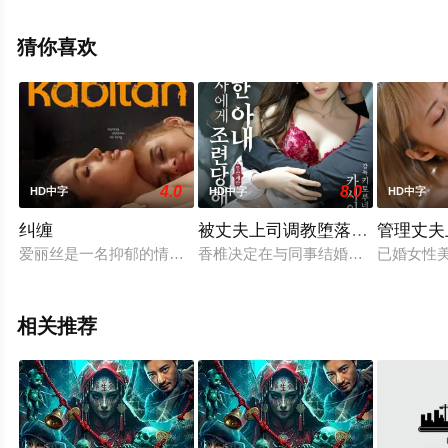
林昭二,奥村公延,大久保正信,泷田裕介,辻伊万里,绘泽萠子,
河村弘二,寺岛达夫,中田博久,阿藤快,佐久田修,桥爪淳,江角
猜你喜欢
英明,小泽荣太郎,大泷秀治,笠智众,森繁久弥等明星精彩演
绎的日本电影，手机免费观看高清无删减完整版电影大全
就上星空电影网，更多相关信息可移步至豆瓣电影、电视
猫或剧情网等平台了解。
4.0
8.0
HD中字
HD中字
HD中字
纠缠
被丈夫上司调教堕落的妻子
管理丈夫
爱丽丝是一名抑郁的情妇，她与邻居米卡（也是情妇）建立了深
香椎决定在与同事结婚的同时辞职…
已婚女性
相关推荐