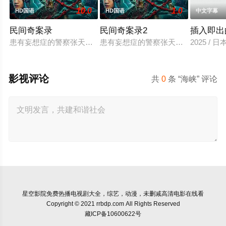
10.0
1.0
HD国语
HD国语
中文字幕
民间奇案录
民间奇案录2
插入即出
患有妄想症的警察张天盛遇上一起离奇的神像杀人事件，勘案过程
患有妄想症的警察张天盛遇上一起离奇
2025 / 
影视评论
共
0
条 “海峡” 评论
星空影院
免费热播电视剧大全，综艺，动漫，未删减高清电影在线看
Copyright © 2021 rrbdp.com All Rights Reserved
藏ICP备10600622号