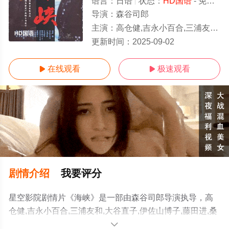
语言：
日语
状态：
HD国语
- 免费在线观看
导演：
森谷司郎
主演：
高仓健,吉永小百合,三浦友和,大谷直子,伊佐山博子,藤田进,桑山正一,
HD国语
更新时间：
2025-09-02
在线观看
极速观看


剧情介绍
我要评分
星空影院剧情片《海峡》是一部由森谷司郎导演执导，高
仓健,吉永小百合,三浦友和,大谷直子,伊佐山博子,藤田进,桑
山正一,小林稔侍,东野英心,山谷初男,北村和夫,加藤和夫,小
