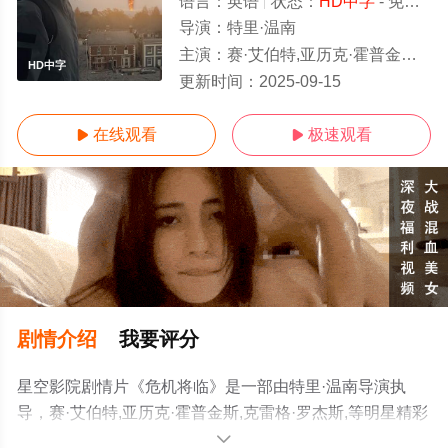
语言：
英语
状态：
HD中字
- 免费在线观看
导演：
特里·温南
主演：
赛·艾伯特,亚历克·霍普金斯,克雷格·罗杰斯,
HD中字
更新时间：
2025-09-15
在线观看
极速观看


剧情介绍
我要评分
星空影院剧情片《危机将临》是一部由特里·温南导演执
导，赛·艾伯特,亚历克·霍普金斯,克雷格·罗杰斯,等明星精彩
演绎的美国电影，手机免费观看高清无删减完整版电影大
