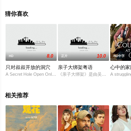
全就上星空电影网，更多相关信息可移步至豆瓣电影、电
视猫或剧情网等平台了解。
猜你喜欢
8.0
10.0
HD
正片
HD中字
只对叔叔开放的洞穴
亲子大绑架粤语
心中的家
A Secret Hole Open Only To The Uncle
《亲子大绑架》是由吴绮莉导演，马浚伟
A strugglin
相关推荐