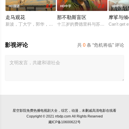
8.0
7.0
HD国语
HD中字
HD中字
走马观花
那不勒斯盲区
摩挲与倾
新波，丁大宁，郭华，程一木他们毕业于同一所大学。他们和很
十三岁的费德里科与苏西，是那不勒
Can't get 
影视评论
共
0
条 “危机将临” 评论
星空影院
免费热播电视剧大全，综艺，动漫，未删减高清电影在线看
Copyright © 2021 rrbdp.com All Rights Reserved
藏ICP备10600622号